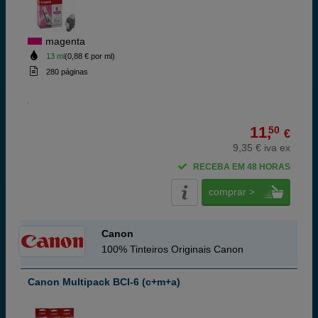
magenta
13 ml
(0,88 € por ml)
280 páginas
11,
50
€
9,35 € iva ex
RECEBA EM 48 HORAS
comprar >
Canon
100% Tinteiros Originais Canon
Canon Multipack BCI-6 (c+m+a)