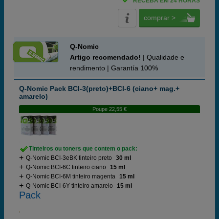
RECEBA EM 24 HORAS
comprar >
Q-Nomic
Artigo recomendado!
| Qualidade e
rendimento | Garantía 100%
Q-Nomic Pack BCI-3(preto)+BCI-6 (ciano+ mag.+
amarelo)
Poupe 22,55 €
Tinteiros ou toners que contem o pack:
Q-Nomic BCI-3eBK tinteiro preto
30 ml
Q-Nomic BCI-6C tinteiro ciano
15 ml
Q-Nomic BCI-6M tinteiro magenta
15 ml
Q-Nomic BCI-6Y tinteiro amarelo
15 ml
Pack