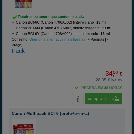
Tinteiros ou toners que contem o pack:
Canon BCI-6C (Canon 4706A002) tinteiro ciano
13 ml
Canon BCI-6M (Canon 4707A002) tinteiro magenta
13 ml
Canon BCI-6Y (Canon 4708A002) tinteiro amarelo
13 ml
Conselho:
Quer uma alternativa mais barata?
(+ Páginas | -
Preço)
Pack
34,
50
€
28,05 € iva ex
RECEBA EM 48 HORAS
comprar >
Canon Multipack BCI-6 (preto+c+m+a)