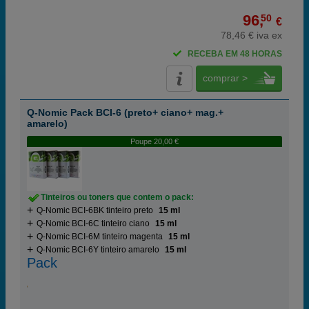
96,
50
€
78,46 € iva ex
RECEBA EM 48 HORAS
comprar >
Q-Nomic Pack BCI-6 (preto+ ciano+ mag.+
amarelo)
Poupe 20,00 €
Tinteiros ou toners que contem o pack:
Q-Nomic BCI-6BK tinteiro preto
15 ml
Q-Nomic BCI-6C tinteiro ciano
15 ml
Q-Nomic BCI-6M tinteiro magenta
15 ml
Q-Nomic BCI-6Y tinteiro amarelo
15 ml
Pack