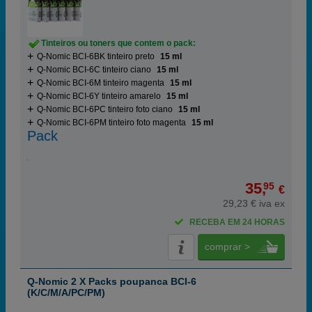
Tinteiros ou toners que contem o pack:
Q-Nomic BCI-6BK tinteiro preto
15 ml
Q-Nomic BCI-6C tinteiro ciano
15 ml
Q-Nomic BCI-6M tinteiro magenta
15 ml
Q-Nomic BCI-6Y tinteiro amarelo
15 ml
Q-Nomic BCI-6PC tinteiro foto ciano
15 ml
Q-Nomic BCI-6PM tinteiro foto magenta
15 ml
Pack
35,
95
€
29,23 € iva ex
RECEBA EM 24 HORAS
comprar >
Q-Nomic 2 X Packs poupanca BCI-6
(K/C/M/A/PC/PM)