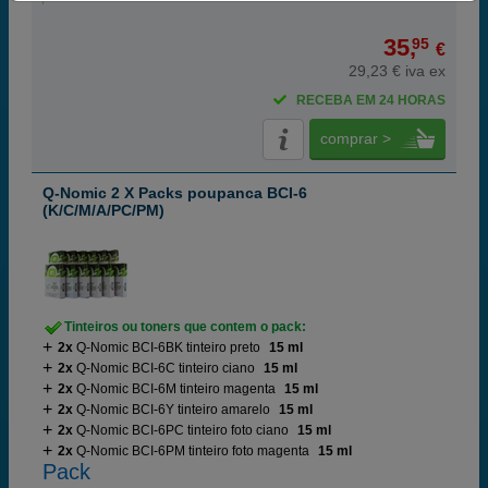
35,
95
€
29,23 € iva ex
RECEBA EM 24 HORAS
comprar >
Q-Nomic 2 X Packs poupanca BCI-6
(K/C/M/A/PC/PM)
Tinteiros ou toners que contem o pack:
2x
Q-Nomic BCI-6BK tinteiro preto
15 ml
2x
Q-Nomic BCI-6C tinteiro ciano
15 ml
2x
Q-Nomic BCI-6M tinteiro magenta
15 ml
2x
Q-Nomic BCI-6Y tinteiro amarelo
15 ml
2x
Q-Nomic BCI-6PC tinteiro foto ciano
15 ml
2x
Q-Nomic BCI-6PM tinteiro foto magenta
15 ml
Pack