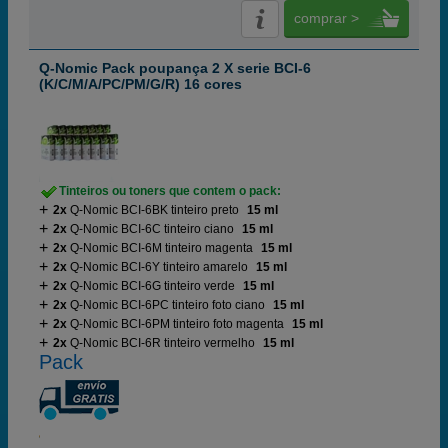
comprar >
Q-Nomic Pack poupança 2 X serie BCI-6
(K/C/M/A/PC/PM/G/R) 16 cores
Tinteiros ou toners que contem o pack:
2x
Q-Nomic BCI-6BK tinteiro preto
15 ml
2x
Q-Nomic BCI-6C tinteiro ciano
15 ml
2x
Q-Nomic BCI-6M tinteiro magenta
15 ml
2x
Q-Nomic BCI-6Y tinteiro amarelo
15 ml
2x
Q-Nomic BCI-6G tinteiro verde
15 ml
2x
Q-Nomic BCI-6PC tinteiro foto ciano
15 ml
2x
Q-Nomic BCI-6PM tinteiro foto magenta
15 ml
2x
Q-Nomic BCI-6R tinteiro vermelho
15 ml
Pack