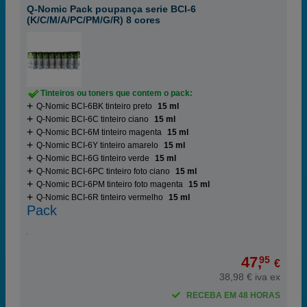
Q-Nomic Pack poupança serie BCI-6
(K/C/M/A/PC/PM/G/R) 8 cores
Tinteiros ou toners que contem o pack:
Q-Nomic BCI-6BK tinteiro preto
15 ml
Q-Nomic BCI-6C tinteiro ciano
15 ml
Q-Nomic BCI-6M tinteiro magenta
15 ml
Q-Nomic BCI-6Y tinteiro amarelo
15 ml
Q-Nomic BCI-6G tinteiro verde
15 ml
Q-Nomic BCI-6PC tinteiro foto ciano
15 ml
Q-Nomic BCI-6PM tinteiro foto magenta
15 ml
Q-Nomic BCI-6R tinteiro vermelho
15 ml
Pack
47,
95
€
38,98 € iva ex
RECEBA EM 48 HORAS