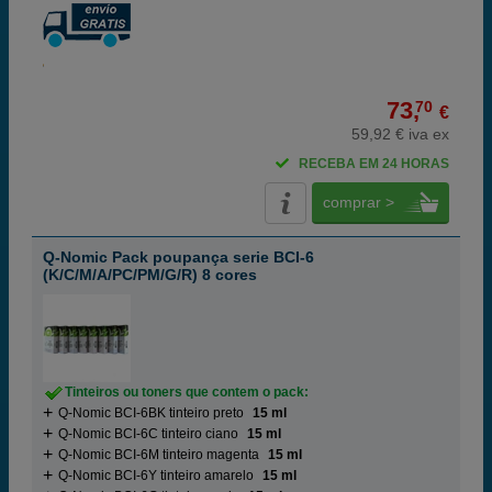
73,
70
€
59,92 € iva ex
RECEBA EM 24 HORAS
comprar >
Q-Nomic Pack poupança serie BCI-6
(K/C/M/A/PC/PM/G/R) 8 cores
Tinteiros ou toners que contem o pack:
Q-Nomic BCI-6BK tinteiro preto
15 ml
Q-Nomic BCI-6C tinteiro ciano
15 ml
Q-Nomic BCI-6M tinteiro magenta
15 ml
Q-Nomic BCI-6Y tinteiro amarelo
15 ml