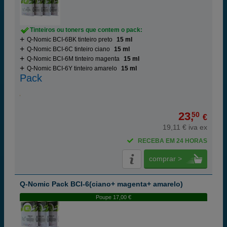
Tinteiros ou toners que contem o pack:
Q-Nomic BCI-6BK tinteiro preto
15 ml
Q-Nomic BCI-6C tinteiro ciano
15 ml
Q-Nomic BCI-6M tinteiro magenta
15 ml
Q-Nomic BCI-6Y tinteiro amarelo
15 ml
Pack
23,
50
€
19,11 € iva ex
RECEBA EM 24 HORAS
comprar >
Q-Nomic Pack BCI-6(ciano+ magenta+ amarelo)
Poupe 17,00 €