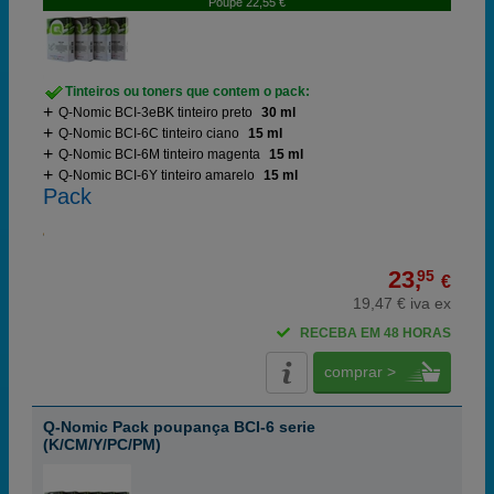
Poupe 22,55 €
Tinteiros ou toners que contem o pack:
Q-Nomic BCI-3eBK tinteiro preto
30 ml
Q-Nomic BCI-6C tinteiro ciano
15 ml
Q-Nomic BCI-6M tinteiro magenta
15 ml
Q-Nomic BCI-6Y tinteiro amarelo
15 ml
Pack
23,
95
€
19,47 € iva ex
RECEBA EM 48 HORAS
comprar >
Q-Nomic Pack poupança BCI-6 serie
(K/CM/Y/PC/PM)