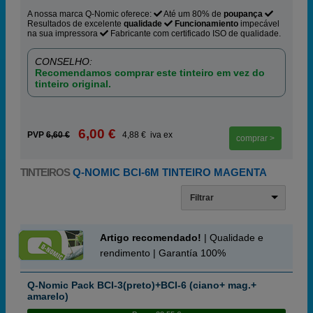
A nossa marca Q-Nomic oferece:
Até um 80% de
poupança
Resultados de excelente
qualidade
Funcionamiento
impecável
na sua impressora
Fabricante com certificado ISO de qualidade.
CONSELHO:
Recomendamos comprar este tinteiro em vez do
tinteiro original.
6,00 €
PVP
6,60 €
4,88 € iva ex
comprar >
TINTEIROS
Q-NOMIC BCI-6M TINTEIRO MAGENTA
Filtrar
Artigo recomendado!
| Qualidade e
rendimento | Garantía 100%
Q-Nomic Pack BCI-3(preto)+BCI-6 (ciano+ mag.+
amarelo)