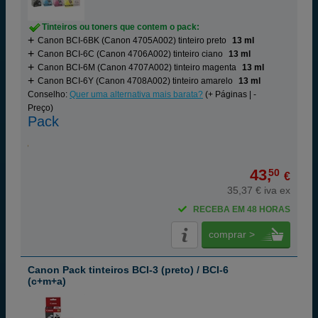
Tinteiros ou toners que contem o pack:
Canon BCI-6BK (Canon 4705A002) tinteiro preto
13 ml
Canon BCI-6C (Canon 4706A002) tinteiro ciano
13 ml
Canon BCI-6M (Canon 4707A002) tinteiro magenta
13 ml
Canon BCI-6Y (Canon 4708A002) tinteiro amarelo
13 ml
Conselho:
Quer uma alternativa mais barata?
(+ Páginas | -
Preço)
Pack
43,
50
€
35,37 € iva ex
RECEBA EM 48 HORAS
comprar >
Canon Pack tinteiros BCI-3 (preto) / BCI-6
(c+m+a)