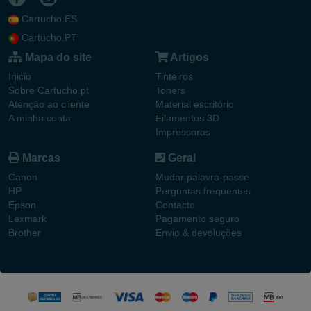
Cartucho.ES
Cartucho.PT
Mapa do site
Artigos
Inicio
Tinteiros
Sobre Cartucho.pt
Toners
Atenção ao cliente
Material escritório
A minha conta
Filamentos 3D
Impressoras
Marcas
Geral
Canon
Mudar palavra-passe
HP
Perguntas frequentes
Epson
Contacto
Lexmark
Pagamento seguro
Brother
Envio & devoluções