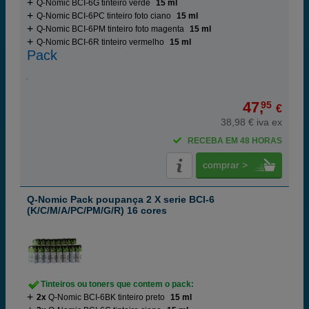
Q-Nomic BCI-6G tinteiro verde
15 ml
Q-Nomic BCI-6PC tinteiro foto ciano
15 ml
Q-Nomic BCI-6PM tinteiro foto magenta
15 ml
Q-Nomic BCI-6R tinteiro vermelho
15 ml
Pack
47,
95
€
38,98 € iva ex
RECEBA EM 48 HORAS
comprar >
Q-Nomic Pack poupança 2 X serie BCI-6
(K/C/M/A/PC/PM/G/R) 16 cores
Tinteiros ou toners que contem o pack:
2x
Q-Nomic BCI-6BK tinteiro preto
15 ml