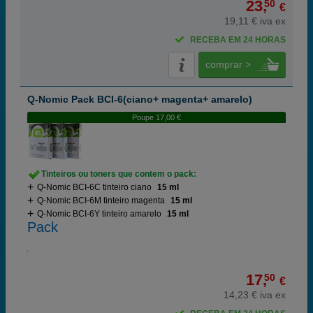
23,
50
€
19,11 € iva ex
RECEBA EM 24 HORAS
comprar >
Q-Nomic Pack BCI-6(ciano+ magenta+ amarelo)
Poupe 17,00 €
Tinteiros ou toners que contem o pack:
Q-Nomic BCI-6C tinteiro ciano
15 ml
Q-Nomic BCI-6M tinteiro magenta
15 ml
Q-Nomic BCI-6Y tinteiro amarelo
15 ml
Pack
17,
50
€
14,23 € iva ex