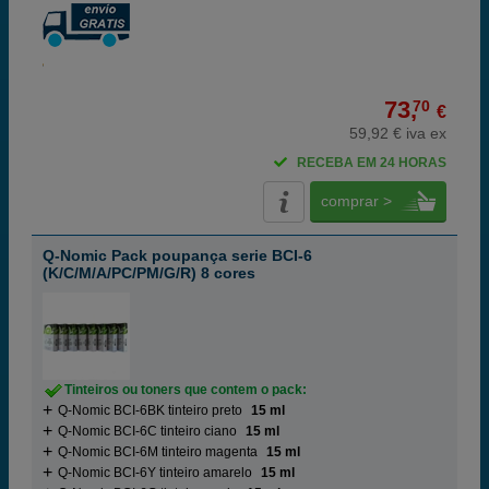
73,
70
€
59,92 € iva ex
RECEBA EM 24 HORAS
comprar >
Q-Nomic Pack poupança serie BCI-6
(K/C/M/A/PC/PM/G/R) 8 cores
Tinteiros ou toners que contem o pack:
Q-Nomic BCI-6BK tinteiro preto
15 ml
Q-Nomic BCI-6C tinteiro ciano
15 ml
Q-Nomic BCI-6M tinteiro magenta
15 ml
Q-Nomic BCI-6Y tinteiro amarelo
15 ml