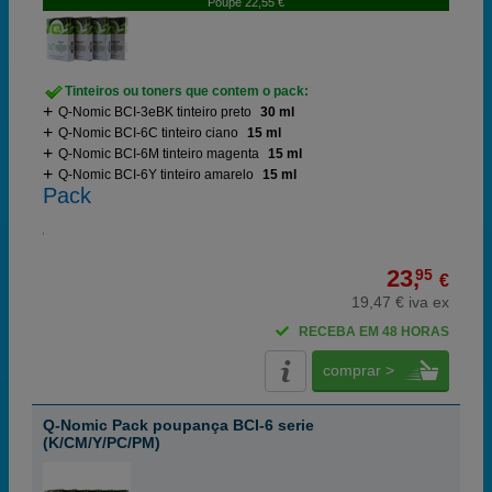
Poupe 22,55 €
Tinteiros ou toners que contem o pack:
Q-Nomic BCI-3eBK tinteiro preto
30 ml
Q-Nomic BCI-6C tinteiro ciano
15 ml
Q-Nomic BCI-6M tinteiro magenta
15 ml
Q-Nomic BCI-6Y tinteiro amarelo
15 ml
Pack
23,
95
€
19,47 € iva ex
RECEBA EM 48 HORAS
comprar >
Q-Nomic Pack poupança BCI-6 serie
(K/CM/Y/PC/PM)