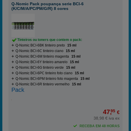
Q-Nomic Pack poupança serie BCI-6
(K/C/M/A/PC/PM/G/R) 8 cores
Tinteiros ou toners que contem o pack:
Q-Nomic BCI-6BK tinteiro preto
15 ml
Q-Nomic BCI-6C tinteiro ciano
15 ml
Q-Nomic BCI-6M tinteiro magenta
15 ml
Q-Nomic BCI-6Y tinteiro amarelo
15 ml
Q-Nomic BCI-6G tinteiro verde
15 ml
Q-Nomic BCI-6PC tinteiro foto ciano
15 ml
Q-Nomic BCI-6PM tinteiro foto magenta
15 ml
Q-Nomic BCI-6R tinteiro vermelho
15 ml
Pack
47,
95
€
38,98 € iva ex
RECEBA EM 48 HORAS