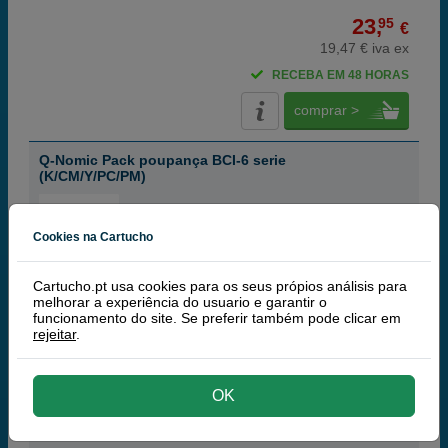
23,
95
€
19,47 € iva ex
RECEBA EM 48 HORAS
comprar >
Q-Nomic Pack poupança BCI-6 serie
(K/CM/Y/PC/PM)
Cookies na Cartucho
Tinteiros ou toners que contem o pack:
Cartucho.pt usa cookies para os seus própios análisis para
melhorar a experiência do usuario e garantir o
Q-Nomic BCI-6BK tinteiro preto
15 ml
funcionamento do site. Se preferir também pode clicar em
Q-Nomic BCI-6C tinteiro ciano
15 ml
rejeitar
.
Q-Nomic BCI-6M tinteiro magenta
15 ml
Q-Nomic BCI-6Y tinteiro amarelo
15 ml
Q-Nomic BCI-6PC tinteiro foto ciano
15 ml
OK
Q-Nomic BCI-6PM tinteiro foto magenta
15 ml
Pack