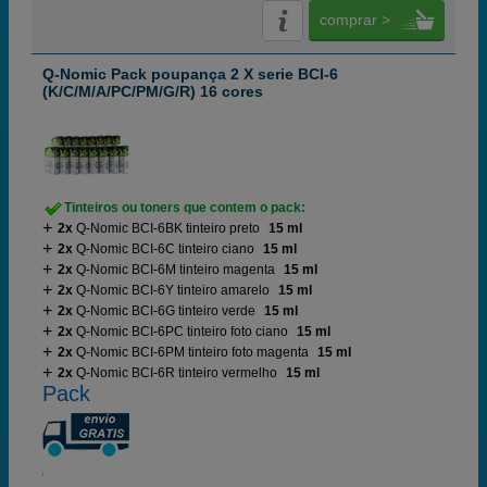
comprar >
Q-Nomic Pack poupança 2 X serie BCI-6
(K/C/M/A/PC/PM/G/R) 16 cores
Tinteiros ou toners que contem o pack:
2x
Q-Nomic BCI-6BK tinteiro preto
15 ml
2x
Q-Nomic BCI-6C tinteiro ciano
15 ml
2x
Q-Nomic BCI-6M tinteiro magenta
15 ml
2x
Q-Nomic BCI-6Y tinteiro amarelo
15 ml
2x
Q-Nomic BCI-6G tinteiro verde
15 ml
2x
Q-Nomic BCI-6PC tinteiro foto ciano
15 ml
2x
Q-Nomic BCI-6PM tinteiro foto magenta
15 ml
2x
Q-Nomic BCI-6R tinteiro vermelho
15 ml
Pack