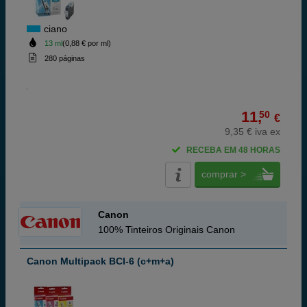
ciano
13 ml
(0,88 € por ml)
280 páginas
11,
50
€
9,35 € iva ex
RECEBA EM 48 HORAS
comprar >
Canon
100% Tinteiros Originais Canon
Canon Multipack BCI-6 (c+m+a)