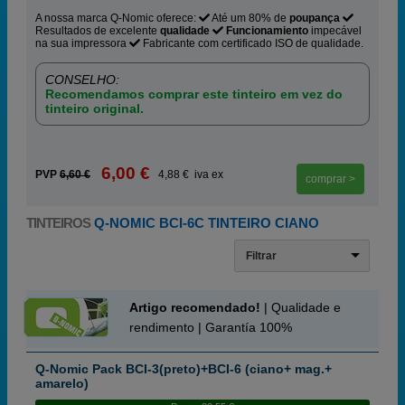
A nossa marca Q-Nomic oferece:
Até um 80% de
poupança
Resultados de excelente
qualidade
Funcionamiento
impecável
na sua impressora
Fabricante com certificado ISO de qualidade.
CONSELHO:
Recomendamos comprar este tinteiro em vez do
tinteiro original.
6,00 €
PVP
6,60 €
4,88 € iva ex
comprar >
TINTEIROS
Q-NOMIC BCI-6C TINTEIRO CIANO
Filtrar
Artigo recomendado!
| Qualidade e
rendimento | Garantía 100%
Q-Nomic Pack BCI-3(preto)+BCI-6 (ciano+ mag.+
amarelo)