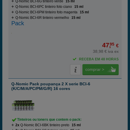
Q-Nomic BCI-6G tinteiro verde
15 ml
Q-Nomic BCI-6PC tinteiro foto ciano
15 ml
Q-Nomic BCI-6PM tinteiro foto magenta
15 ml
Q-Nomic BCI-6R tinteiro vermelho
15 ml
Pack
47,
95
€
38,98 € iva ex
RECEBA EM 48 HORAS
comprar >
Q-Nomic Pack poupança 2 X serie BCI-6
(K/C/M/A/PC/PM/G/R) 16 cores
Tinteiros ou toners que contem o pack:
2x
Q-Nomic BCI-6BK tinteiro preto
15 ml