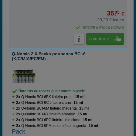
35,
95
€
29,23 € iva ex
RECEBA EM 24 HORAS
comprar >
Q-Nomic 2 X Packs poupanca BCI-6
(K/C/M/A/PC/PM)
Tinteiros ou toners que contem o pack:
2x
Q-Nomic BCI-6BK tinteiro preto
15 ml
2x
Q-Nomic BCI-6C tinteiro ciano
15 ml
2x
Q-Nomic BCI-6M tinteiro magenta
15 ml
2x
Q-Nomic BCI-6Y tinteiro amarelo
15 ml
2x
Q-Nomic BCI-6PC tinteiro foto ciano
15 ml
2x
Q-Nomic BCI-6PM tinteiro foto magenta
15 ml
Pack