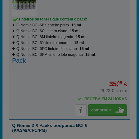
Tinteiros ou toners que contem o pack:
Q-Nomic BCI-6BK tinteiro preto
15 ml
Q-Nomic BCI-6C tinteiro ciano
15 ml
Q-Nomic BCI-6M tinteiro magenta
15 ml
Q-Nomic BCI-6Y tinteiro amarelo
15 ml
Q-Nomic BCI-6PC tinteiro foto ciano
15 ml
Q-Nomic BCI-6PM tinteiro foto magenta
15 ml
Pack
35,
95
€
29,23 € iva ex
RECEBA EM 24 HORAS
comprar >
Q-Nomic 2 X Packs poupanca BCI-6
(K/C/M/A/PC/PM)