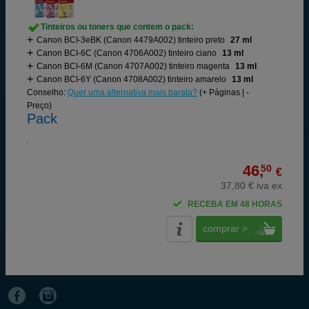
Tinteiros ou toners que contem o pack:
Canon BCI-3eBK (Canon 4479A002) tinteiro preto
27 ml
Canon BCI-6C (Canon 4706A002) tinteiro ciano
13 ml
Canon BCI-6M (Canon 4707A002) tinteiro magenta
13 ml
Canon BCI-6Y (Canon 4708A002) tinteiro amarelo
13 ml
Conselho:
Quer uma alternativa mais barata?
(+ Páginas | -
Preço)
Pack
46,
50
€
37,80 € iva ex
RECEBA EM 48 HORAS
comprar >