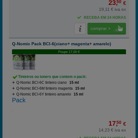
23,
50
€
19,11 € iva ex
RECEBA EM 24 HORAS
comprar >
Q-Nomic Pack BCI-6(ciano+ magenta+ amarelo)
Poupe 17,00 €
Tinteiros ou toners que contem o pack:
Q-Nomic BCI-6C tinteiro ciano
15 ml
Q-Nomic BCI-6M tinteiro magenta
15 ml
Q-Nomic BCI-6Y tinteiro amarelo
15 ml
Pack
17,
50
€
14,23 € iva ex