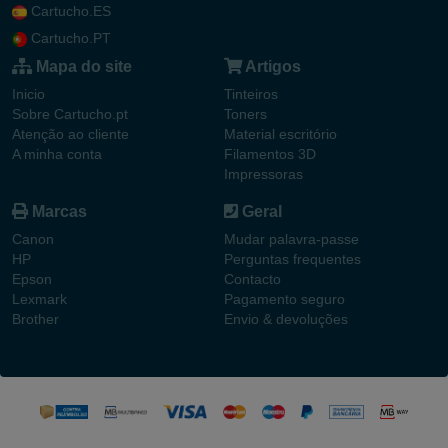
Cartucho.ES
Cartucho.PT
Mapa do site
Artigos
Inicio
Tinteiros
Sobre Cartucho.pt
Toners
Atenção ao cliente
Material escritório
A minha conta
Filamentos 3D
Impressoras
Marcas
Geral
Canon
Mudar palavra-passe
HP
Perguntas frequentes
Epson
Contacto
Lexmark
Pagamento seguro
Brother
Envio & devoluções