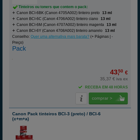
Tinteiros ou toners que contem o pack:
Canon BCI-6BK (Canon 4705A002) tinteiro preto
13 ml
Canon BCI-6C (Canon 4706A002) tinteiro ciano
13 ml
Canon BCI-6M (Canon 4707A002) tinteiro magenta
13 ml
Canon BCI-6Y (Canon 4708A002) tinteiro amarelo
13 ml
Conselho:
Quer uma alternativa mais barata?
(+ Páginas | -
Preço)
Pack
43,
50
€
35,37 € iva ex
RECEBA EM 48 HORAS
comprar >
Canon Pack tinteiros BCI-3 (preto) / BCI-6
(c+m+a)