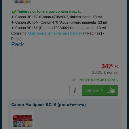
Tinteiros ou toners que contem o pack:
Canon BCI-6C (Canon 4706A002) tinteiro ciano
13 ml
Canon BCI-6M (Canon 4707A002) tinteiro magenta
13 ml
Canon BCI-6Y (Canon 4708A002) tinteiro amarelo
13 ml
Conselho:
Quer uma alternativa mais barata?
(+ Páginas | -
Preço)
Pack
34,
50
€
28,05 € iva ex
RECEBA EM 48 HORAS
comprar >
Canon Multipack BCI-6 (preto+c+m+a)