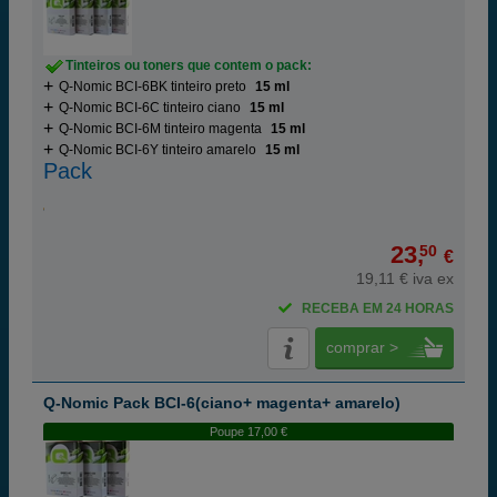
Tinteiros ou toners que contem o pack:
Q-Nomic BCI-6BK tinteiro preto
15 ml
Q-Nomic BCI-6C tinteiro ciano
15 ml
Q-Nomic BCI-6M tinteiro magenta
15 ml
Q-Nomic BCI-6Y tinteiro amarelo
15 ml
Pack
23,
50
€
19,11 € iva ex
RECEBA EM 24 HORAS
comprar >
Q-Nomic Pack BCI-6(ciano+ magenta+ amarelo)
Poupe 17,00 €