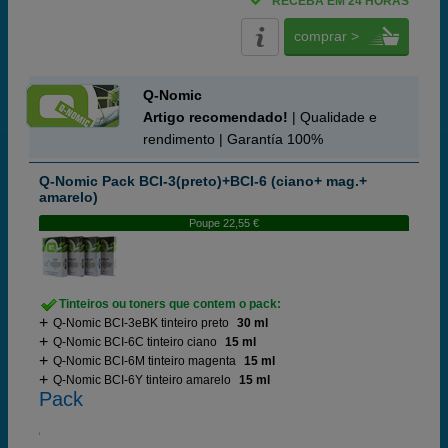
RECEBA EM 24 HORAS
comprar >
Q-Nomic
Artigo recomendado!
| Qualidade e
rendimento | Garantía 100%
Q-Nomic Pack BCI-3(preto)+BCI-6 (ciano+ mag.+
amarelo)
Poupe 22,55 €
Tinteiros ou toners que contem o pack:
Q-Nomic BCI-3eBK tinteiro preto
30 ml
Q-Nomic BCI-6C tinteiro ciano
15 ml
Q-Nomic BCI-6M tinteiro magenta
15 ml
Q-Nomic BCI-6Y tinteiro amarelo
15 ml
Pack