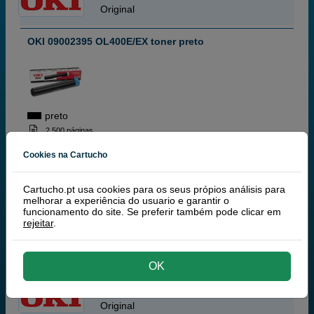
Original
OKI 09002395 OL400E/EX toner preto
preto
2 500 páginas
Cookies na Cartucho
38,
50
Cartucho.pt usa cookies para os seus própios análisis para
€
melhorar a experiência do usuario e garantir o
31,30 € iva ex
funcionamento do site. Se preferir também pode clicar em
rejeitar
.
RECEBA EM 24 HORAS
comprar >
OK
OKI
Original