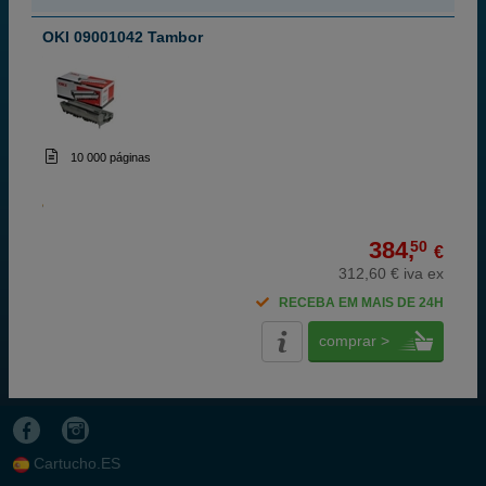
OKI 09001042 Tambor
10 000 páginas
384,
50
€
312,60 € iva ex
RECEBA EM MAIS DE 24H
comprar >
Cartucho.ES