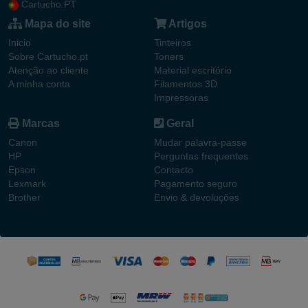
Cartucho.PT
Mapa do site
Artigos
Inicio
Tinteiros
Sobre Cartucho.pt
Toners
Atenção ao cliente
Material escritório
A minha conta
Filamentos 3D
Impressoras
Marcas
Geral
Canon
Mudar palavra-passe
HP
Perguntas frequentes
Epson
Contacto
Lexmark
Pagamento seguro
Brother
Envio & devoluções