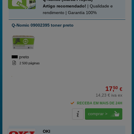
Artigo recomendado!
| Qualidade e
rendimento | Garantía 100%
Q-Nomic 09002395 toner preto
preto
2 500 páginas
17,
50
€
14,23 € iva ex
RECEBA EM MAIS DE 24H
comprar >
OKI