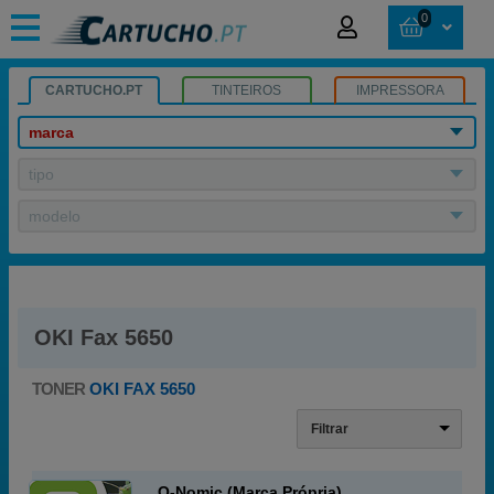
0
CARTUCHO.PT
TINTEIROS
IMPRESSORA
marca
tipo
modelo
OKI Fax 5650
TONER
OKI FAX 5650
Filtrar
Q-Nomic (Marca Própria)