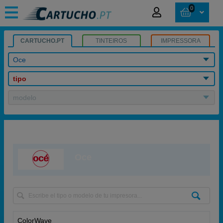
0
CARTUCHO.PT
TINTEIROS
IMPRESSORA
Oce
tipo
modelo
Oce
ColorWave