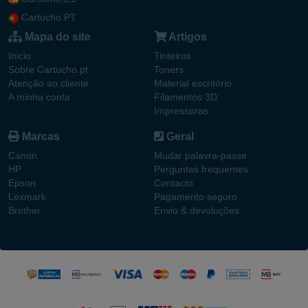
Cartucho.PT
Mapa do site
Artigos
Inicio
Tinteiros
Sobre Cartucho.pt
Toners
Atenção ao cliente
Material escritório
A minha conta
Filamentos 3D
Impressoras
Marcas
Geral
Canon
Mudar palavra-passe
HP
Perguntas frequentes
Epson
Contacto
Lexmark
Pagamento seguro
Brother
Envio & devoluções