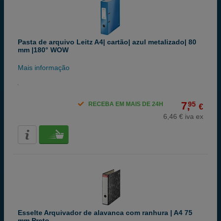
Pasta de arquivo Leitz A4| cartão| azul metalizado| 80
mm |180° WOW
Mais informação
7,
95
RECEBA EM MAIS DE 24H
€
6,46 € iva ex
Esselte Arquivador de alavanca com ranhura | A4 75
mm Preto