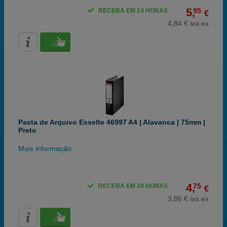
5,
95
RECEBA EM 24 HORAS
€
4,84 € iva ex
Pasta de Arquivo Esselte 46997 A4 | Alavanca | 75mm |
Preto
Mais informação
4,
75
RECEBA EM 24 HORAS
€
3,86 € iva ex