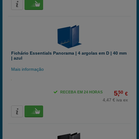
Fichário Essentials Panorama | 4 argolas em D | 40 mm
| azul
Mais informação
5,
50
RECEBA EM 24 HORAS
€
4,47 € iva ex