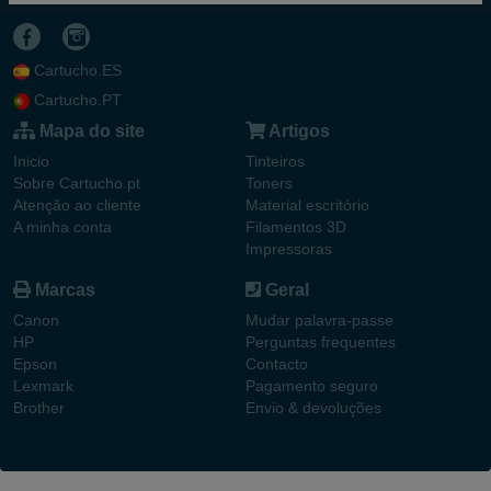
Cartucho.ES
Cartucho.PT
Mapa do site
Artigos
Inicio
Tinteiros
Sobre Cartucho.pt
Toners
Atenção ao cliente
Material escritório
A minha conta
Filamentos 3D
Impressoras
Marcas
Geral
Canon
Mudar palavra-passe
HP
Perguntas frequentes
Epson
Contacto
Lexmark
Pagamento seguro
Brother
Envio & devoluções