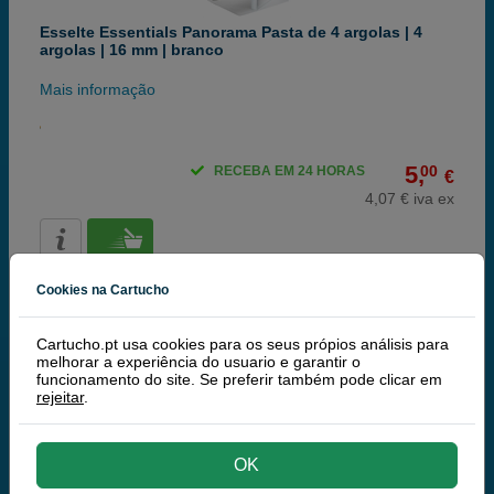
Esselte Essentials Panorama Pasta de 4 argolas | 4
argolas | 16 mm | branco
Mais informação
5,
00
RECEBA EM 24 HORAS
€
4,07 € iva ex
Cookies na Cartucho
Cartucho.pt usa cookies para os seus própios análisis para
melhorar a experiência do usuario e garantir o
funcionamento do site. Se preferir também pode clicar em
rejeitar
.
Esselte Essentials Panorama pasta de argolas | 4
argolas | 16 mm | preto
OK
Mais informação