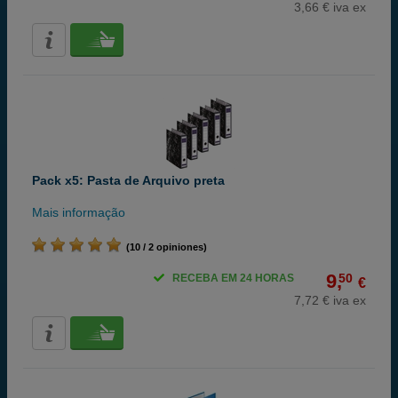
3,66 € iva ex
Pack x5: Pasta de Arquivo preta
Mais informação
(10 / 2 opiniones)
9,
50
RECEBA EM 24 HORAS
€
7,72 € iva ex