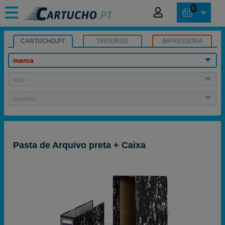
0
CARTUCHO.PT
TINTEIROS
IMPRESSORA
marca
tipo
modelo
Pasta de Arquivo preta + Caixa