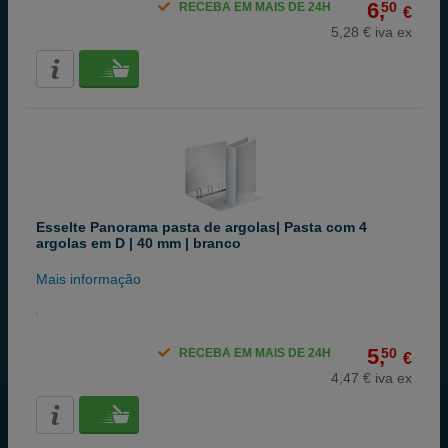
6,
50
RECEBA EM MAIS DE 24H
€
5,28 € iva ex
Esselte Panorama pasta de argolas| Pasta com 4
argolas em D | 40 mm | branco
Mais informação
5,
50
RECEBA EM MAIS DE 24H
€
4,47 € iva ex