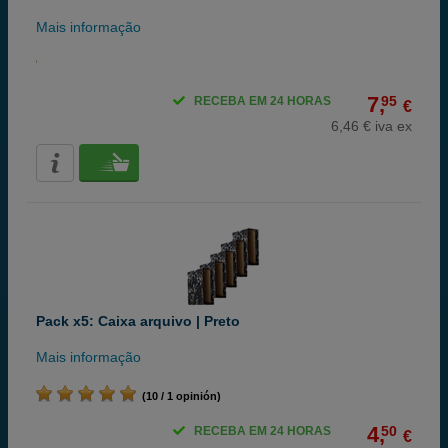
Mais informação
7,
95
RECEBA EM 24 HORAS
€
6,46 € iva ex
Pack x5: Caixa arquivo | Preto
Mais informação
(10 / 1 opinión)
4,
50
RECEBA EM 24 HORAS
€