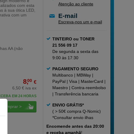
sign moderno e
Atenção ao cliente
nalizados com esta
s à sua ótica LED,
E-mail
rativa com um
Escreva-nos um e-mail
TINTEIRO ou TONER
21 556 09 17
lhas AA (não
De segunda a sexta das
9:00 às 17:30
PAGAMENTO SEGURO
Multibanco | MBWay |
8,
00
PayPal | Visa | MasterCard |
€
Maestro | Contra-reembolso
6,50 € iva ex
| Transferência bancaria
ECEBA EM 24 HORAS
ENVIO GRÁTIS*
comprar >
( > 50€ compra Q-Nomic)
*Consultar
envio ilhas
Encomende
antes das 20:00
e receba amanhã
!