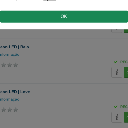
neon LED | Flamingo
informação
OK
REC
eon LED | Raio
informação
REC
neon LED | Love
informação
REC