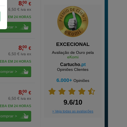
8,
00
€
6,50 € iva ex
EBA EM 24 HORAS
comprar >
EXCECIONAL
8,
00
€
Avaliação de Ouro pela
6,50 € iva ex
eKomi
EBA EM 24 HORAS
Cartucho.
pt
Opiniões Clientes
comprar >
6.000+
Opiniões
8,
00
€
6,50 € iva ex
9.6/10
EBA EM 24 HORAS
> Veja todas as avaliações
comprar >