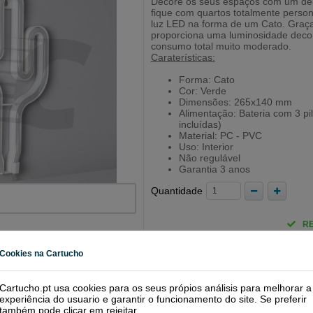
Decore os seus espaços com um de
fique com quartos totalmente perso
luz LED na forma de um Cato. Graça
proporciona uma luminosidade deco
consumo total muito moderado.
Caraterísticas:
Forma: Cato
Cor: Verde
Dimensões: 265x140 mm
Alimentação: Bateria com 3 pi
incluídas)
Material: PC - PVC
Uso: Interior
Não regulável
Garantia 3 anos
Quantidade
R
Cookies na Cartucho
Cartucho.pt usa cookies para os seus própios análisis para melhorar a
experiência do usuario e garantir o funcionamento do site. Se preferir
também pode clicar em
rejeitar
.