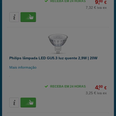
9,
00
RECEBA EM 24 HORAS
€
7,32 € iva ex
Philips lâmpada LED GU5.3 luz quente 2,9W | 20W
Mais informação
4,
00
RECEBA EM 24 HORAS
€
3,25 € iva ex