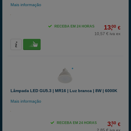
Mais informação
13,
00
RECEBA EM 24 HORAS
€
10,57 € iva ex
Lâmpada LED GU5.3 | MR16 | Luz branca | 8W | 6000K
Mais informação
3,
50
RECEBA EM 24 HORAS
€
2,85 € iva ex