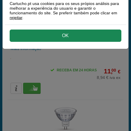
Cartucho.pt usa cookies para os seus própios análisis para
melhorar a experiência do usuario e garantir o
funcionamento do site. Se preferir também pode clicar em
rejeitar
.
Osram lâmpada LED GU5.3 luz quente regulável 6,1W |
OK
50W
Mais informação
11,
00
RECEBA EM 24 HORAS
€
8,94 € iva ex