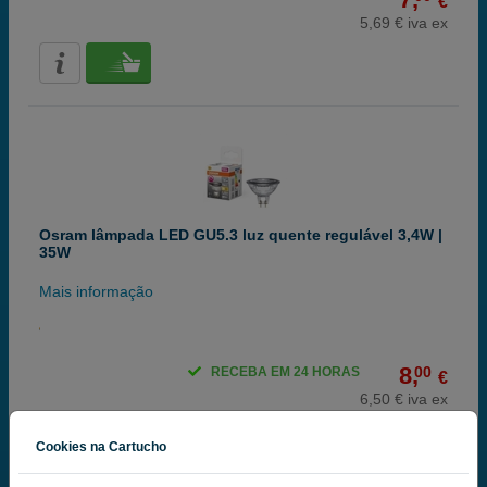
€
5,69 € iva ex
Osram lâmpada LED GU5.3 luz quente regulável 3,4W |
35W
Mais informação
8,
00
RECEBA EM 24 HORAS
€
6,50 € iva ex
Cookies na Cartucho