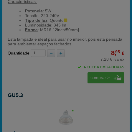
Características:
Potencia
: 5W
Tensão: 220-240V
Tipo de luz
: Quente
Luminosidade: 345 lm
Forma
: MR16 [ 2inch/50mm]
Esta lâmpada é ideal para usar no interior, pois esta pensada
para ambientar espaços fechados.
8,
95
Quantidade
€
7,28 € iva ex
RECEBA EM 24 HORAS
comprar >
GU5.3