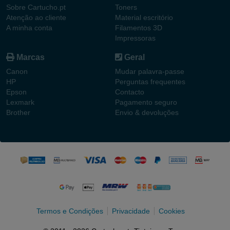
Sobre Cartucho.pt
Toners
Atenção ao cliente
Material escritório
A minha conta
Filamentos 3D
Impressoras
Marcas
Geral
Canon
Mudar palavra-passe
HP
Perguntas frequentes
Epson
Contacto
Lexmark
Pagamento seguro
Brother
Envio & devoluções
Termos e Condições
Privacidade
Cookies