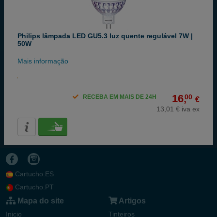
Philips lâmpada LED GU5.3 luz quente regulável 7W |
50W
Mais informação
16,
00
RECEBA EM MAIS DE 24H
€
13,01 € iva ex
Cartucho.ES
Cartucho.PT
Mapa do site
Artigos
Inicio
Tinteiros