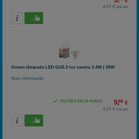
€
4,07 € iva ex
Osram lâmpada LED GU5.3 luz neutra 3,4W | 35W
Mais informação
5,
00
RECEBA EM 24 HORAS
€
4,07 € iva ex