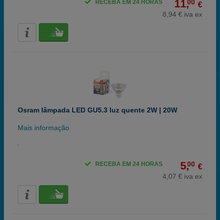
11,
00
RECEBA EM 24 HORAS
€
8,94 € iva ex
Osram lâmpada LED GU5.3 luz quente 2W | 20W
Mais informação
5,
00
RECEBA EM 24 HORAS
€
4,07 € iva ex