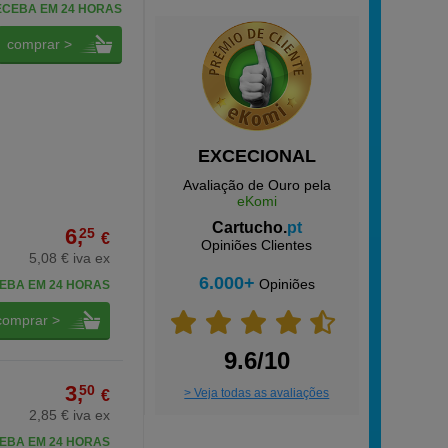
ECEBA EM 24 HORAS
comprar >
EXCECIONAL
Avaliação de Ouro pela
eKomi
Cartucho.
pt
6,
25
€
Opiniões Clientes
5,08 € iva ex
6.000+
Opiniões
EBA EM 24 HORAS
comprar >
9.6/10
3,
50
> Veja todas as avaliações
€
2,85 € iva ex
EBA EM 24 HORAS