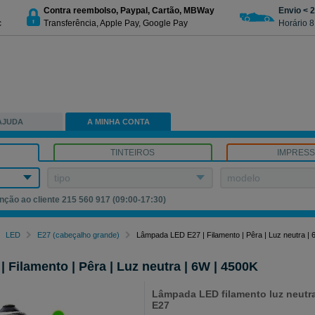
Contra reembolso, Paypal, Cartão, MBWay
Envio < 
c
Transferência, Apple Pay, Google Pay
Horário 8
AJUDA
A MINHA CONTA
TINTEIROS
IMPRES
tipo
modelo
nção ao cliente 215 560 917 (09:00-17:30)
LED
E27 (cabeçalho grande)
Lâmpada LED E27 | Filamento | Pêra | Luz neutra |
Filamento | Pêra | Luz neutra | 6W | 4500K
Lâmpada LED filamento luz neutr
E27