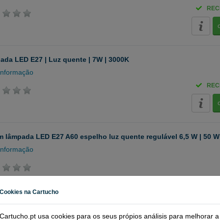
REC
da LED E27 | Luz quente | 7W | 3000K
informação
REC
 lâmpada LED E27 A60 espelho luz quente regulável 6,5 W | 50 W
informação
Cookies na Cartucho
REC
Cartucho.pt usa cookies para os seus própios análisis para melhorar a