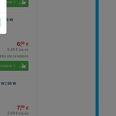
comprar >
 | 35 W
6,
50
€
5,28 € iva ex
EBA EM 24 HORAS
comprar >
 W | 50 W
7,
00
€
5,69 € iva ex