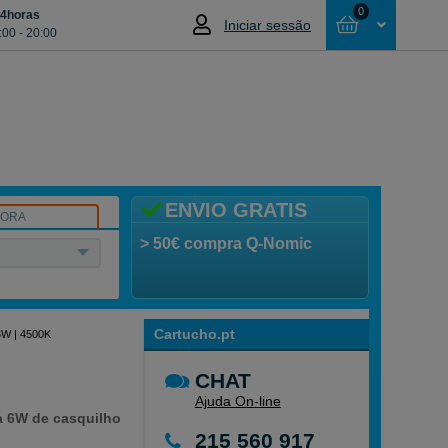
0
24horas
Iniciar sessão
:00 - 20:00
Cesta
NÃO SELECCIONOU NENHUM ARTIGO
ENVIO GRATIS
SORA
> 50€ compra Q-Nomic
Cartucho.pt
 6W | 4500K
CHAT
Ajuda On-line
a 6W de casquilho
215 560 917