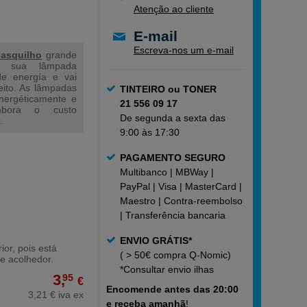
Atenção ao cliente
E-mail
Escreva-nos um e-mail
casquilho
grande
 a sua lâmpada
de energía e vai
feito. As lâmpadas
TINTEIRO ou TONER
nergéticamente e
21 556 09 17
mbora o custo
De segunda a sexta das
.
9:00 às 17:30
PAGAMENTO SEGURO
Multibanco | MBWay |
PayPal | Visa | MasterCard |
Maestro | Contra-reembolso
| Transferência bancaria
ENVIO GRÁTIS*
or, pois está
( > 50€ compra Q-Nomic)
e acolhedor.
*Consultar
envio ilhas
3,
95
€
Encomende
antes das 20:00
3,21 € iva ex
e receba amanhã
!