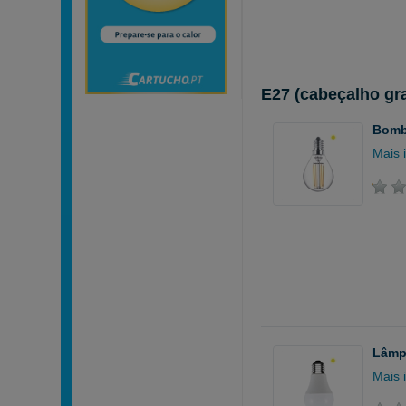
E27 (cabeçalho gr
Bombi
Mais 
Lâmpa
Mais 