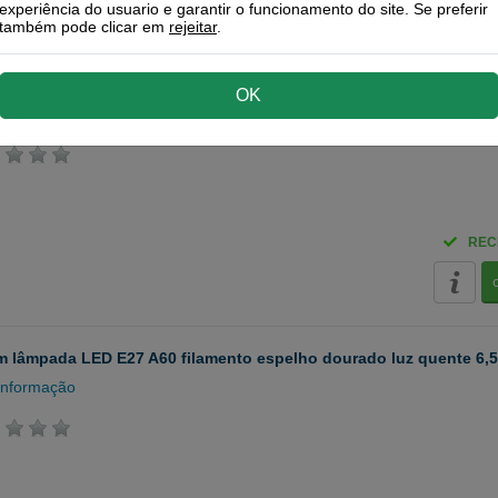
experiência do usuario e garantir o funcionamento do site. Se preferir
também pode clicar em
rejeitar
.
 lâmpada LED E27 A60 filamento espelho dourado luz quente 4 W
OK
informação
REC
 lâmpada LED E27 A60 filamento espelho dourado luz quente 6,5
informação