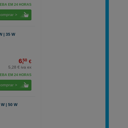
EBA EM 24 HORAS
comprar >
W | 35 W
6,
50
€
5,28 € iva ex
EBA EM 24 HORAS
comprar >
 W | 50 W