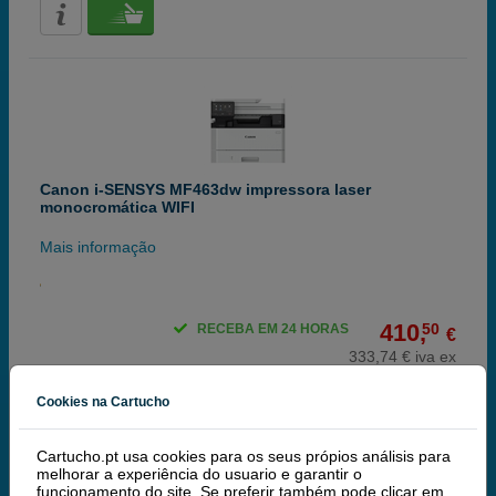
Canon i-SENSYS MF463dw impressora laser
monocromática WIFI
Mais informação
410,
50
RECEBA EM 24 HORAS
€
333,74 € iva ex
Cookies na Cartucho
Cartucho.pt usa cookies para os seus própios análisis para
melhorar a experiência do usuario e garantir o
funcionamento do site. Se preferir também pode clicar em