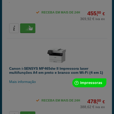
455,
00
RECEBA EM MAIS DE 24H
€
369,92 € iva ex
Canon i-SENSYS MF465dw II Impressora laser
multifunções A4 em preto e branco com Wi-Fi (4 em 1)
Mais informação
478,
00
RECEBA EM MAIS DE 24H
€
388,62 € iva ex