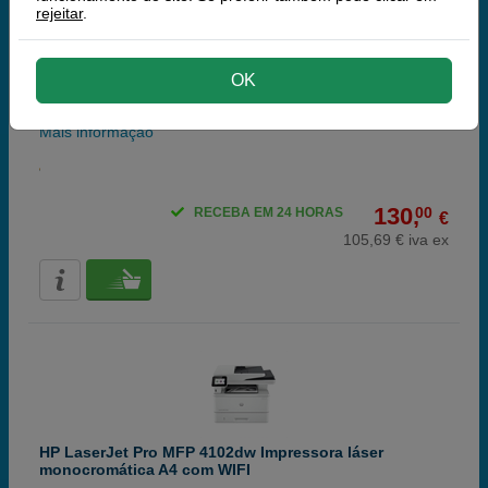
rejeitar
.
HP LaserJet MFP M234dw impressora laser
OK
multifunções monocromo A4 Wi-Fi (3 em 1)
Mais informação
130,
00
RECEBA EM 24 HORAS
€
105,69 € iva ex
HP LaserJet Pro MFP 4102dw Impressora láser
monocromática A4 com WIFI