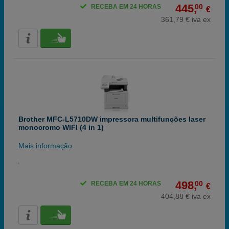
445,
00
RECEBA EM 24 HORAS
€
361,79 € iva ex
Brother MFC-L5710DW impressora multifunções laser
monocromo WIFI (4 in 1)
Mais informação
498,
00
RECEBA EM 24 HORAS
€
404,88 € iva ex