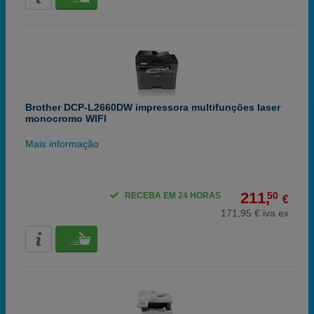
Brother DCP-L2660DW impressora multifunções laser
monocromo WIFI
Mais informação
211,
50
RECEBA EM 24 HORAS
€
171,95 € iva ex