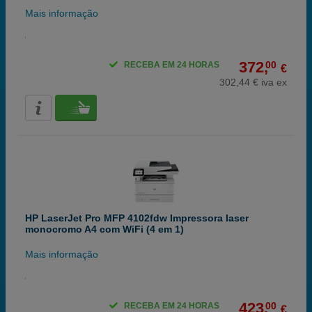
Mais informação
372,
00
RECEBA EM 24 HORAS
€
302,44 € iva ex
HP LaserJet Pro MFP 4102fdw Impressora laser
monocromo A4 com WiFi (4 em 1)
Mais informação
423,
00
RECEBA EM 24 HORAS
€