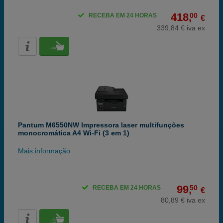
418,
00
RECEBA EM 24 HORAS
€
339,84 € iva ex
Pantum M6550NW Impressora laser multifunções
monocromática A4 Wi-Fi (3 em 1)
Mais informação
99,
50
RECEBA EM 24 HORAS
€
80,89 € iva ex