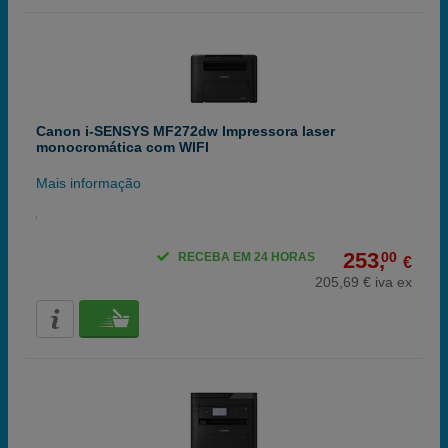
Canon i-SENSYS MF272dw Impressora laser
monocromática com WIFI
Mais informação
253,
00
RECEBA EM 24 HORAS
€
205,69 € iva ex