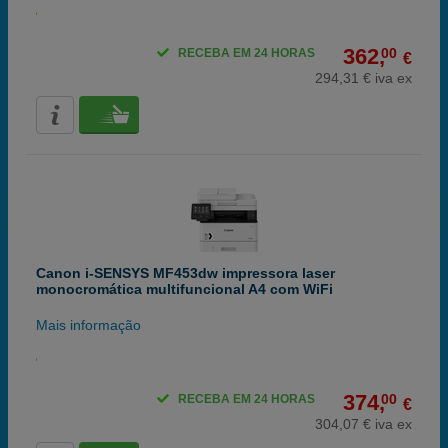
362,
00
RECEBA EM 24 HORAS
€
294,31 € iva ex
Canon i-SENSYS MF453dw impressora laser
monocromática multifuncional A4 com WiFi
Mais informação
374,
00
RECEBA EM 24 HORAS
€
304,07 € iva ex