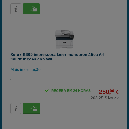
Xerox B305 impressora laser monocromática A4
multifunções con WiFi
Mais informação
250,
00
RECEBA EM 24 HORAS
€
203,25 € iva ex