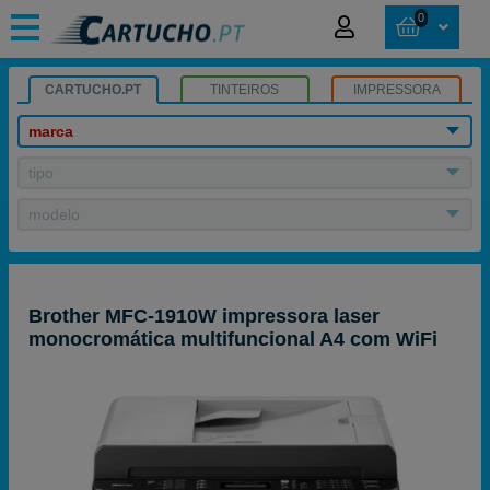
0
CARTUCHO.PT
TINTEIROS
IMPRESSORA
marca
tipo
modelo
Brother MFC-1910W impressora laser
monocromática multifuncional A4 com WiFi