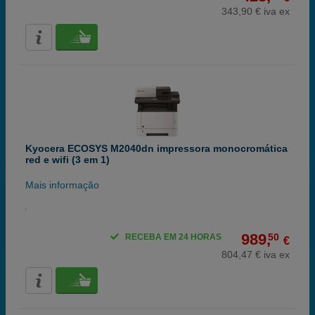
343,90 € iva ex
Kyocera ECOSYS M2040dn impressora monocromática
red e wifi (3 em 1)
Mais informação
989,
50
RECEBA EM 24 HORAS
€
804,47 € iva ex