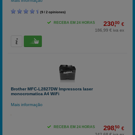
Mais informação
(9 / 2 opiniones)
230,
00
RECEBA EM 24 HORAS
€
186,99 € iva ex
Brother MFC-L2827DW Impressora laser
monocromatica A4 WiFi
Mais informação
298,
50
RECEBA EM 24 HORAS
€
242,68 € iva ex