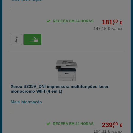
181,
00
RECEBA EM 24 HORAS
€
147,15 € iva ex
Xerox B235V_DNI impressora multifunções laser
monocromo WIFI (4 em 1)
Mais informação
239,
00
RECEBA EM 24 HORAS
€
194,31 € iva ex