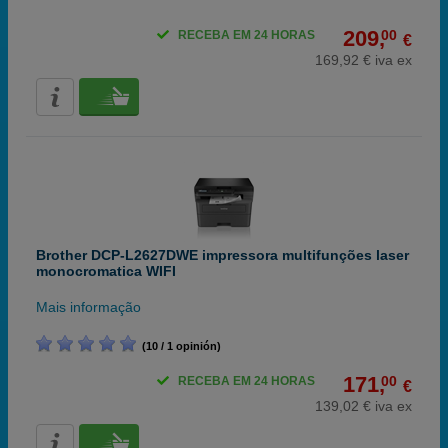
209,
00
RECEBA EM 24 HORAS
€
169,92 € iva ex
Brother DCP-L2627DWE impressora multifunções laser
monocromatica WIFI
Mais informação
(10 / 1 opinión)
171,
00
RECEBA EM 24 HORAS
€
139,02 € iva ex