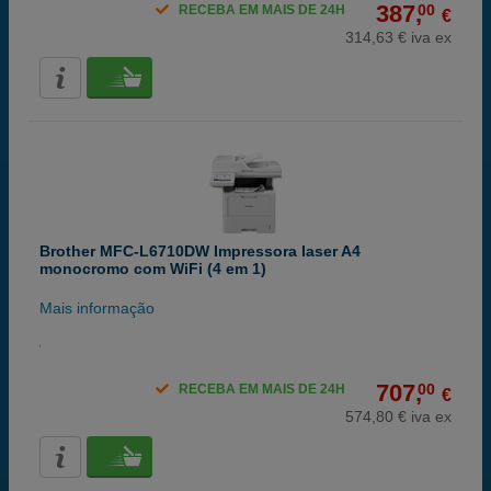
387,
00
RECEBA EM MAIS DE 24H
€
314,63 € iva ex
Brother MFC-L6710DW Impressora laser A4
monocromo com WiFi (4 em 1)
Mais informação
707,
00
RECEBA EM MAIS DE 24H
€
574,80 € iva ex