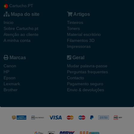
Cartucho.PT
Mapa do site
Artigos
Inicio
Tinteiros
Sobre Cartucho.pt
Toners
Atenção ao cliente
Material escritório
A minha conta
Filamentos 3D
Impressoras
Marcas
Geral
Canon
Mudar palavra-passe
HP
Perguntas frequentes
Epson
Contacto
Lexmark
Pagamento seguro
Brother
Envio & devoluções