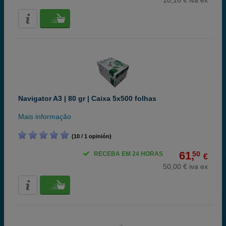
10,16 € iva ex
Navigator A3 | 80 gr | Caixa 5x500 folhas
Mais informação
(10 / 1 opinión)
61,
50
RECEBA EM 24 HORAS
€
50,00 € iva ex