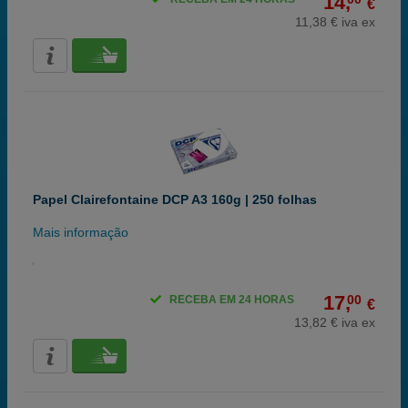
14,
€
11,38 € iva ex
Papel Clairefontaine DCP A3 160g | 250 folhas
Mais informação
17,
00
RECEBA EM 24 HORAS
€
13,82 € iva ex