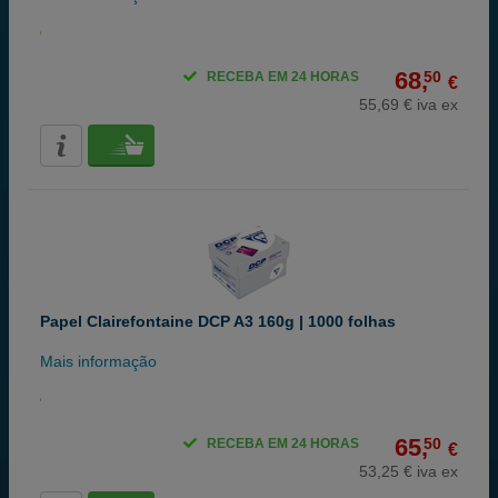
68,
50
RECEBA EM 24 HORAS
€
55,69 € iva ex
Papel Clairefontaine DCP A3 160g | 1000 folhas
Mais informação
65,
50
RECEBA EM 24 HORAS
€
53,25 € iva ex