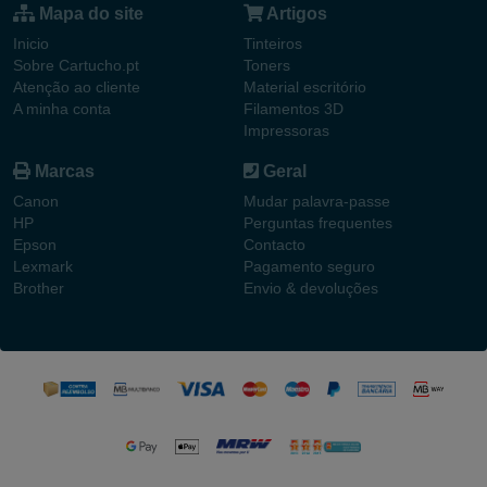
Mapa do site
Artigos
Inicio
Tinteiros
Sobre Cartucho.pt
Toners
Atenção ao cliente
Material escritório
A minha conta
Filamentos 3D
Impressoras
Marcas
Geral
Canon
Mudar palavra-passe
HP
Perguntas frequentes
Epson
Contacto
Lexmark
Pagamento seguro
Brother
Envio & devoluções