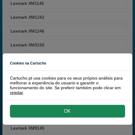
Lexmark XM1145
Lexmark XM1242
Lexmark XM1246
Lexmark XM3150
Lexmark XM3250
Cookies na Cartucho
Lexmark XM7155
Cartucho.pt usa cookies para os seus própios análisis para
melhorar a experiência do usuario e garantir o
Lexmark XM7163
funcionamento do site. Se preferir também pode clicar em
rejeitar
.
Lexmark XM7170
OK
Lexmark XM7355
Lexmark XM9145