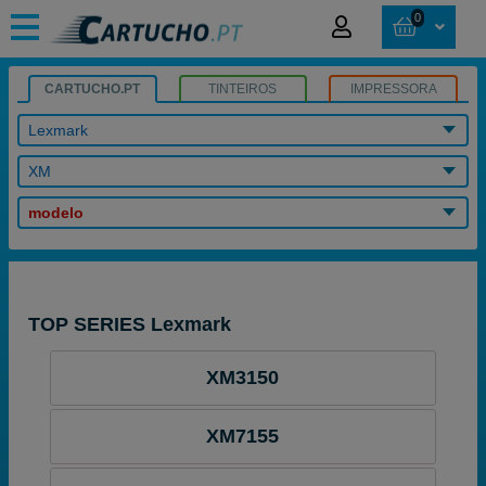
0
CARTUCHO.PT
TINTEIROS
IMPRESSORA
Lexmark
XM
modelo
TOP SERIES Lexmark
XM3150
XM7155