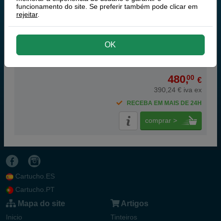
funcionamento do site. Se preferir também pode clicar em
rejeitar
.
90 000 páginas
OK
480,
00
€
390,24 € iva ex
RECEBA EM MAIS DE 24H
comprar >
Cartucho.ES
Cartucho.PT
Mapa do site
Artigos
Inicio
Tinteiros