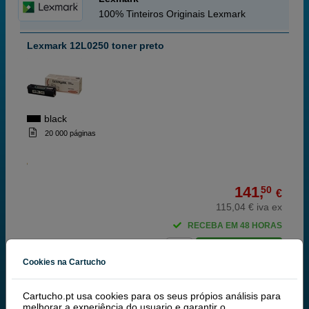
100% Tinteiros Originais Lexmark
Lexmark 12L0250 toner preto
black
20 000 páginas
141,
50
€
115,04 € iva ex
RECEBA EM 48 HORAS
comprar >
Cookies na Cartucho
Lexmark 12L0251 fotocondutor
Cartucho.pt usa cookies para os seus própios análisis para
melhorar a experiência do usuario e garantir o