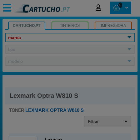
0
CARTUCHO.PT
TINTEIROS
IMPRESSORA
marca
tipo
modelo
Lexmark Optra W810 S
TONER
LEXMARK OPTRA W810 S
Filtrar
Lexmark