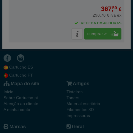
367,
50
€
298,78 € iva ex
RECEBA EM 48 HORAS
comprar >
Cartucho.ES
Cartucho.PT
Mapa do site
Artigos
Inicio
Tinteiros
Sobre Cartucho.pt
Toners
Atenção ao cliente
Material escritório
A minha conta
Filamentos 3D
Impressoras
Marcas
Geral