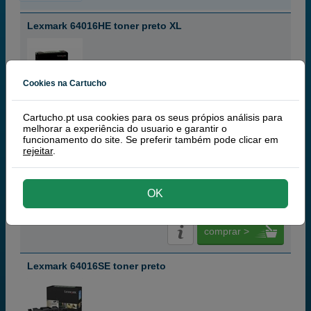
Lexmark 64016HE toner preto XL
Cookies na Cartucho
preto
21 000 páginas
Cartucho.pt usa cookies para os seus própios análisis para
melhorar a experiência do usuario e garantir o
funcionamento do site. Se preferir também pode clicar em
rejeitar
.
282,
50
€
229,67 € iva ex
OK
RECEBA EM 48 HORAS
comprar >
Lexmark 64016SE toner preto