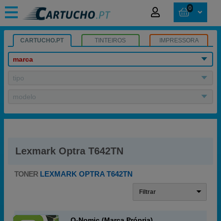
0
CARTUCHO.PT
TINTEIROS
IMPRESSORA
marca
tipo
modelo
Lexmark Optra T642TN
TONER
LEXMARK OPTRA T642TN
Filtrar
Q-Nomic (Marca Própria)