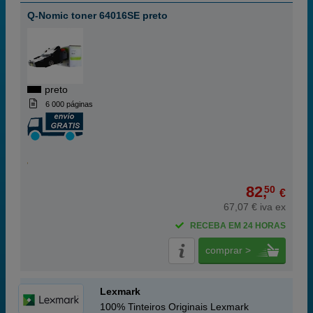
Q-Nomic toner 64016SE preto
preto
6 000 páginas
82,
50
€
67,07 € iva ex
RECEBA EM 24 HORAS
comprar >
Lexmark
100% Tinteiros Originais Lexmark