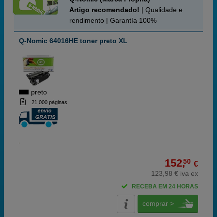
Artigo recomendado!
| Qualidade e
rendimento | Garantía 100%
Q-Nomic 64016HE toner preto XL
preto
21 000 páginas
152,
50
€
123,98 € iva ex
RECEBA EM 24 HORAS
comprar >