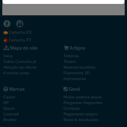
Cartucho.ES
Cartucho.PT
Mapa do site
Artigos
Inicio
Tinteiros
Sobre Cartucho.pt
Toners
Atenção ao cliente
Material escritório
A minha conta
Filamentos 3D
Impressoras
Marcas
Geral
Canon
Mudar palavra-passe
HP
Perguntas frequentes
Epson
Contacto
Lexmark
Pagamento seguro
Brother
Envio & devoluções