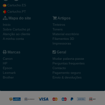
Cartucho.ES
Cartucho.PT
Mapa do site
Artigos
Inicio
Tinteiros
Sobre Cartucho.pt
Toners
Atenção ao cliente
Material escritório
A minha conta
Filamentos 3D
Impressoras
Marcas
Geral
Canon
Mudar palavra-passe
HP
Perguntas frequentes
Epson
Contacto
Lexmark
Pagamento seguro
Brother
Envio & devoluções