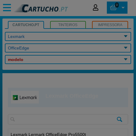
0
CARTUCHO.PT
TINTEIROS
IMPRESSORA
Lexmark
OfficeEdge
modelo
Lexmark OfficeEdge
Lexmark Lermark OfficeEdge Pro5500t