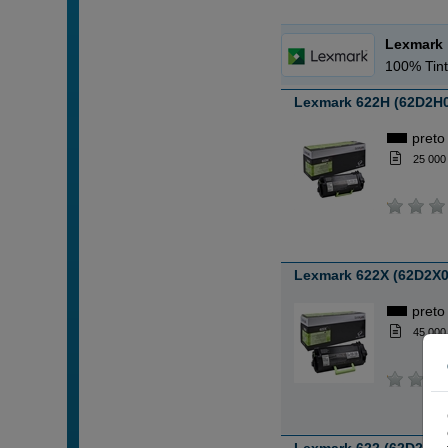
Lexmark
100% Tint
Lexmark 622H (62D2H0
preto
25 000
Lexmark 622X (62D2X0
preto
45 000