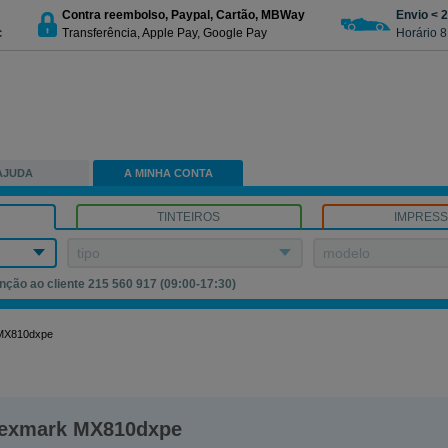
Contra reembolso, Paypal, Cartão, MBWay
Envio < 
c
Transferência, Apple Pay, Google Pay
Horário 8
AJUDA
A MINHA CONTA
TINTEIROS
IMPRES
tipo
modelo
nção ao cliente 215 560 917 (09:00-17:30)
MX810dxpe
exmark MX810dxpe