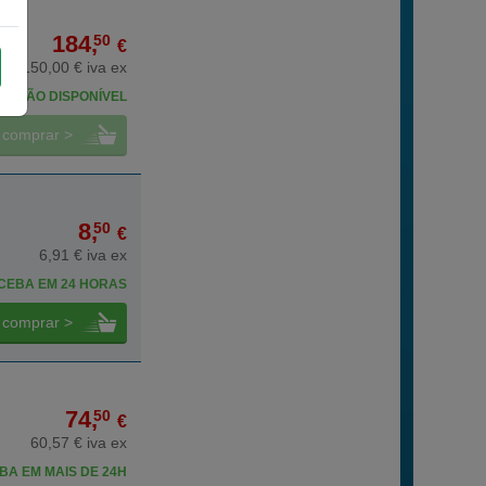
184,
50
€
150,00 € iva ex
NÃO DISPONÍVEL
comprar >
8,
50
€
6,91 € iva ex
CEBA EM 24 HORAS
comprar >
74,
50
€
60,57 € iva ex
BA EM MAIS DE 24H