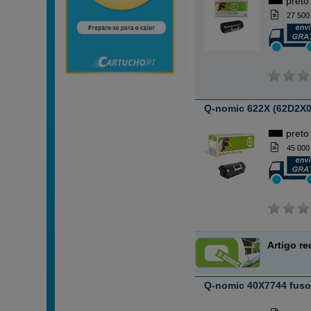
preto
27 500
Q-nomic 622X (62D2X0
preto
45 000
Artigo r
Q-nomic 40X7744 fuso