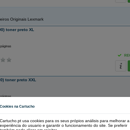
eiros Originais Lexmark
0) toner preto XL
 páginas
RE
0) toner preto XXL
 páginas
RE
Cookies na Cartucho
Cartucho.pt usa cookies para os seus própios análisis para melhorar a
experiência do usuario e garantir o funcionamento do site. Se preferir