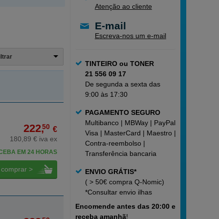
Atenção ao cliente
E-mail
Escreva-nos um e-mail
iltrar
TINTEIRO ou TONER
21 556 09 17
De segunda a sexta das
9:00 às 17:30
PAGAMENTO SEGURO
Multibanco | MBWay | PayPal |
222,
50
€
Visa | MasterCard | Maestro |
180,89 € iva ex
Contra-reembolso |
CEBA EM 24 HORAS
Transferência bancaria
comprar >
ENVIO GRÁTIS*
( > 50€ compra Q-Nomic)
*Consultar
envio ilhas
Encomende
antes das 20:00 e
receba amanhã
!