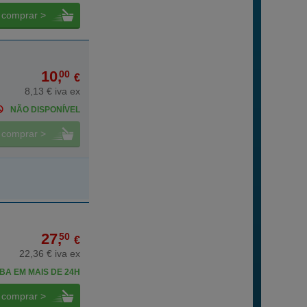
comprar >
10,
00
€
8,13 € iva ex
NÃO DISPONÍVEL
comprar >
27,
50
€
22,36 € iva ex
BA EM MAIS DE 24H
comprar >