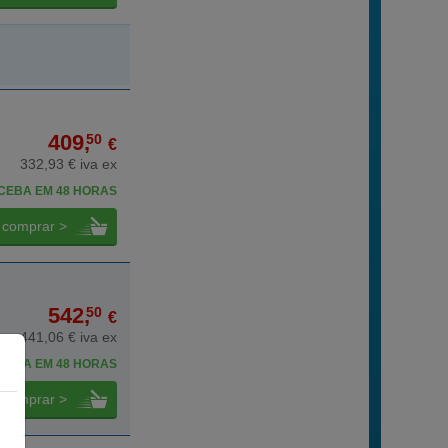
409,
50
€
332,93 € iva ex
CEBA EM 48 HORAS
comprar >
542,
50
€
441,06 € iva ex
CEBA EM 48 HORAS
comprar >