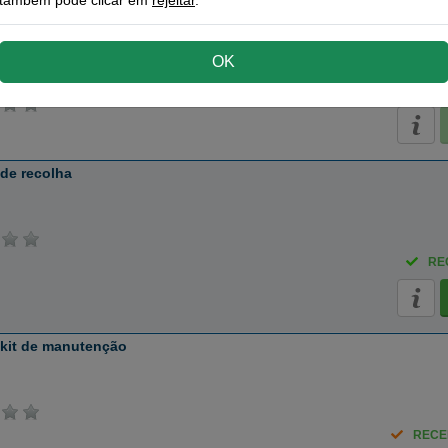
 toner preto
também pode clicar em
rejeitar
.
páginas
OK
de recolha
RE
 kit de manutenção
RECE