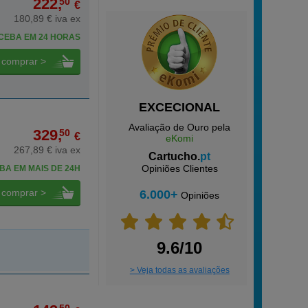
222,
50
€
180,89 € iva ex
CEBA EM 24 HORAS
comprar >
EXCECIONAL
Avaliação de Ouro pela
329,
50
€
eKomi
267,89 € iva ex
Cartucho.
pt
Opiniões Clientes
BA EM MAIS DE 24H
comprar >
6.000+
Opiniões
9.6/10
> Veja todas as avaliações