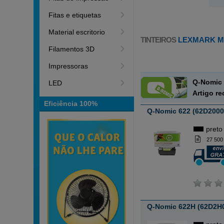
Fitas e etiquetas
Material escritorio
TINTEIROS
LEXMARK M
Filamentos 3D
Impressoras
Q-Nomic 
LED
Artigo r
Eficiência 100%
Q-Nomic 622 (62D2000)
preto
27 500
Q-Nomic 622H (62D2H0