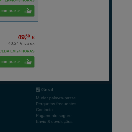
ENVIO 48 HORAS
comprar >
49,
50
€
40,24 € iva ex
CEBA EM 24 HORAS
comprar >
Geral
Mudar palavra-passe
Perguntas frequentes
Contacto
Pagamento seguro
Envio & devoluções