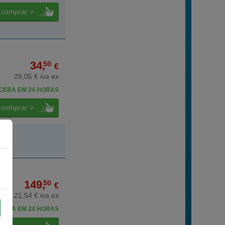
comprar >
34,
50
€
28,05 € iva ex
CEBA EM 24 HORAS
comprar >
149,
50
€
121,54 € iva ex
CEBA EM 24 HORAS