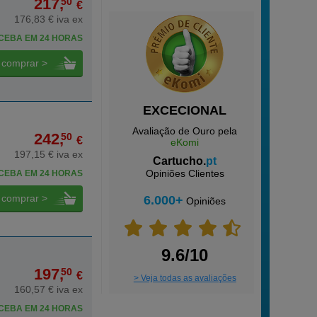
217,
50
€
176,83 € iva ex
CEBA EM 24 HORAS
comprar >
EXCECIONAL
Avaliação de Ouro pela
242,
50
€
eKomi
197,15 € iva ex
Cartucho.
pt
Opiniões Clientes
CEBA EM 24 HORAS
comprar >
6.000+
Opiniões
9.6/10
197,
50
€
> Veja todas as avaliações
160,57 € iva ex
CEBA EM 24 HORAS