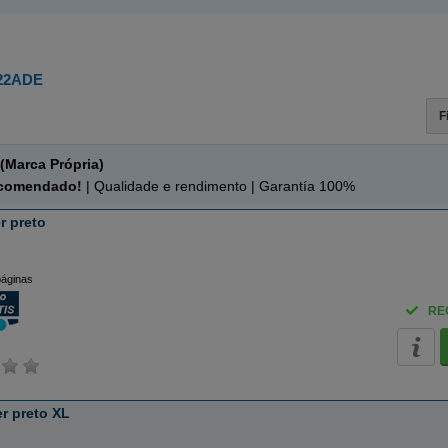
22ADE
F
(Marca Própria)
ecomendado!
| Qualidade e rendimento | Garantía 100%
r preto
páginas
RE
r preto XL