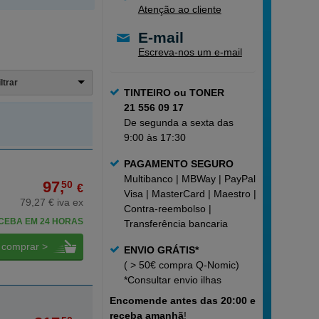
Atenção ao cliente
E-mail
Escreva-nos um e-mail
iltrar
TINTEIRO ou TONER
21 556 09 17
De segunda a sexta das
9:00 às 17:30
PAGAMENTO SEGURO
Multibanco | MBWay | PayPal |
97,
50
€
Visa | MasterCard | Maestro |
79,27 € iva ex
Contra-reembolso |
CEBA EM 24 HORAS
Transferência bancaria
comprar >
ENVIO GRÁTIS*
( > 50€ compra Q-Nomic)
*Consultar
envio ilhas
Encomende
antes das 20:00 e
receba amanhã
!