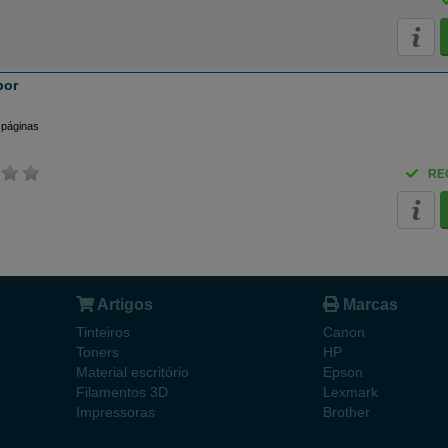
bor
 páginas
RE
Artigos
Marcas
Tinteiros
Canon
Toners
HP
Material escritório
Epson
Filamentos 3D
Lexmark
Impressoras
Brother