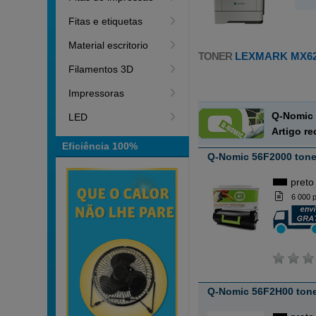
Fitas e etiquetas
Material escritorio
TONER
LEXMARK MX6
Filamentos 3D
Impressoras
Q-Nomic 
LED
Artigo r
Eficiência 100%
Q-Nomic 56F2000 tone
preto
6 000 
Q-Nomic 56F2H00 tone