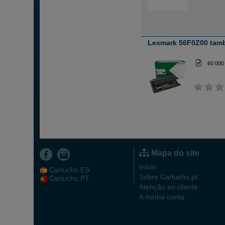
Lexmark 56F0Z00 tam
60 000
Mapa do site
Inicio
Cartucho.ES
Sobre Cartucho.pt
Cartucho.PT
Atenção ao cliente
A minha conta