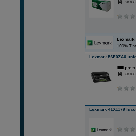
20 000
Lexmark
100% Tint
Lexmark 56F0ZA0 unid
preto
60 000
Lexmark 41X1179 fuso