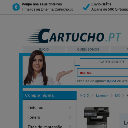
Poupe nos seus tinteiros
Envio Grátis!
Tinteiros ou toner na Cartucho.pt
A partir de 50€ Q-Nomi
INICIO
QUEM SOMOS
CARTUCHO.PT
marca
Precisa de ajuda?
Ajuda
ou Ate
Compra rápida
INICIO
Lexmark
MX
Tinteiros
Toners
L
Fitas de impressão