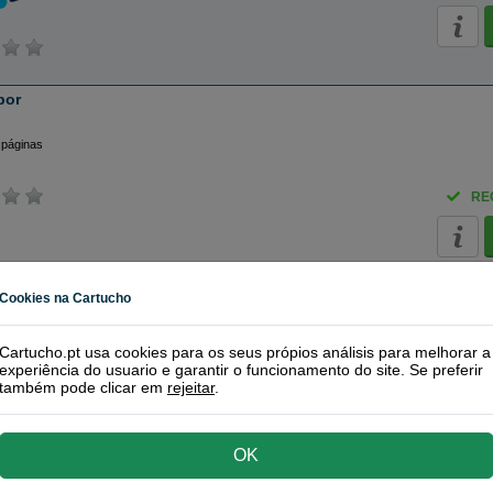
bor
 páginas
RE
Cookies na Cartucho
eiros Originais Lexmark
Cartucho.pt usa cookies para os seus própios análisis para melhorar a
r preto
experiência do usuario e garantir o funcionamento do site. Se preferir
também pode clicar em
rejeitar
.
páginas
OK
RE