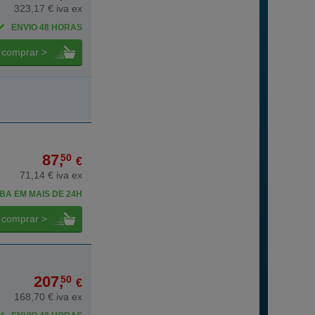
323,17 € iva ex
ENVIO 48 HORAS
comprar >
87,
50
€
71,14 € iva ex
BA EM MAIS DE 24H
comprar >
207,
50
€
168,70 € iva ex