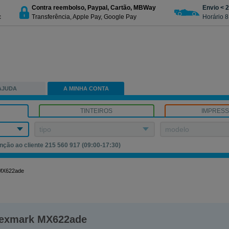
Contra reembolso, Paypal, Cartão, MBWay
Envio < 
c
Transferência, Apple Pay, Google Pay
Horário 8
AJUDA
A MINHA CONTA
TINTEIROS
IMPRES
tipo
modelo
nção ao cliente 215 560 917 (09:00-17:30)
MX622ade
exmark MX622ade