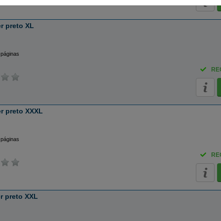
r preto XL
 páginas
RE
r preto XXXL
 páginas
RE
r preto XXL