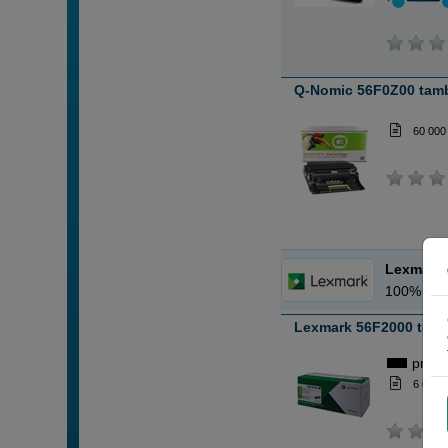
Q-Nomic 56F0Z00 tam
60 000
Lexmark
100% Tint
Lexmark 56F2000 tone
preto
6 000 