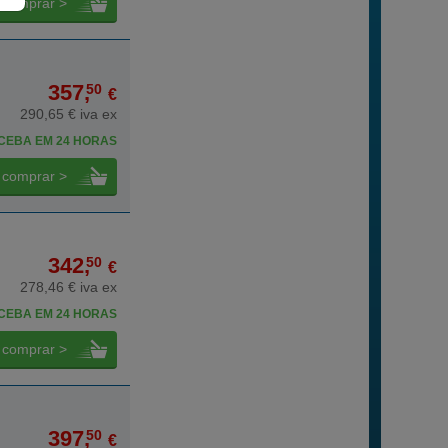
comprar >
357,
50
€
290,65 € iva ex
CEBA EM 24 HORAS
comprar >
342,
50
€
278,46 € iva ex
CEBA EM 24 HORAS
comprar >
397,
50
€