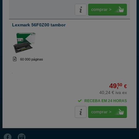
comprar >
Lexmark 56F0Z00 tambor
60 000 páginas
49,
50
€
40,24 € iva ex
RECEBA EM 24 HORAS
comprar >