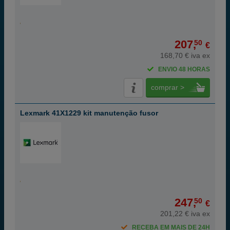
207,
50
€
168,70 € iva ex
ENVIO 48 HORAS
comprar >
Lexmark 41X1229 kit manutenção fusor
247,
50
€
201,22 € iva ex
RECEBA EM MAIS DE 24H