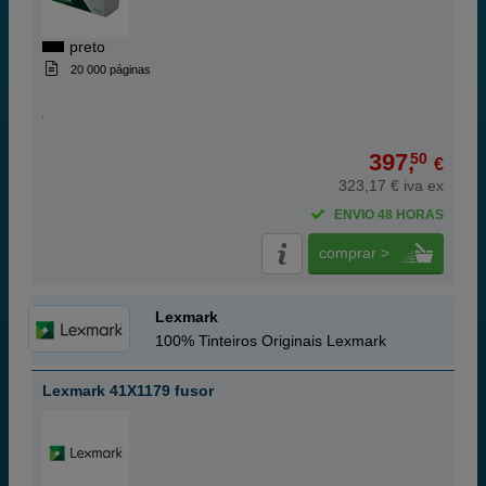
preto
20 000 páginas
397,
50
€
323,17 € iva ex
ENVIO 48 HORAS
comprar >
Lexmark
100% Tinteiros Originais Lexmark
Lexmark 41X1179 fusor