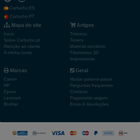
Cartucho.ES
Cartucho.PT
Mapa do site
Artigos
Inicio
Tinteiros
Sobre Cartucho.pt
Toners
Atenção ao cliente
Material escritório
A minha conta
Filamentos 3D
Impressoras
Marcas
Geral
Canon
Mudar palavra-passe
HP
Perguntas frequentes
Epson
Contacto
Lexmark
Pagamento seguro
Brother
Envio & devoluções