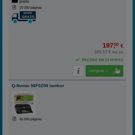
preto
20 000 páginas
197,
50
€
160,57 € iva ex
RECEBA EM 24 HORAS
comprar >
Q-Nomic 56F0Z00 tambor
60 000 páginas