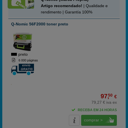
Artigo recomendado!
| Qualidade e
rendimento | Garantía 100%
Q-Nomic 56F2000 toner preto
preto
6 000 páginas
97,
50
€
79,27 € iva ex
RECEBA EM 24 HORAS
comprar >