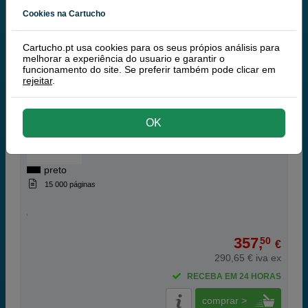
149,
50
€
Cookies na Cartucho
121,54 € iva ex
RECEBA EM 24 HORAS
Cartucho.pt usa cookies para os seus própios análisis para
melhorar a experiência do usuario e garantir o
comprar >
funcionamento do site. Se preferir também pode clicar em
rejeitar
.
Lexmark 56F2H00 toner preto XL
OK
preto
15 000 páginas
357,
50
€
290,65 € iva ex
RECEBA EM 24 HORAS
comprar >