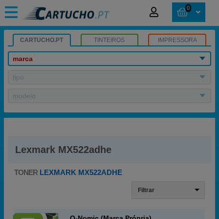
0
CARTUCHO.PT
TINTEIROS
IMPRESSORA
marca
tipo
modelo
Lexmark MX522adhe
TONER
LEXMARK MX522ADHE
Filtrar
Q-Nomic (Marca Própria)