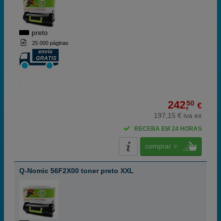
preto
25 000 páginas
242,
50
€
197,15 € iva ex
RECEBA EM 24 HORAS
comprar >
Q-Nomic 56F2X00 toner preto XXL