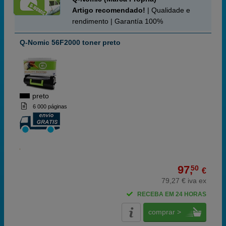
Artigo recomendado!
| Qualidade e
rendimento | Garantía 100%
Q-Nomic 56F2000 toner preto
preto
6 000 páginas
97,
50
€
79,27 € iva ex
RECEBA EM 24 HORAS
comprar >