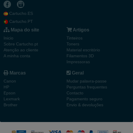
Cartucho.ES
Cartucho.PT
Mapa do site
Artigos
Inicio
Tinteiros
Sobre Cartucho.pt
Toners
Atenção ao cliente
Material escritório
A minha conta
Filamentos 3D
Impressoras
Marcas
Geral
Canon
Mudar palavra-passe
HP
Perguntas frequentes
Epson
Contacto
Lexmark
Pagamento seguro
Brother
Envio & devoluções