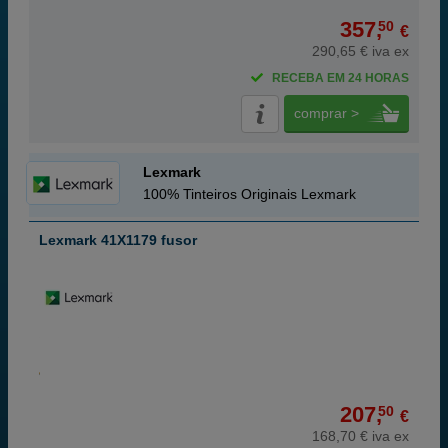
357,
50
€
290,65 € iva ex
RECEBA EM 24 HORAS
comprar >
Lexmark
100% Tinteiros Originais Lexmark
Lexmark 41X1179 fusor
207,
50
€
168,70 € iva ex