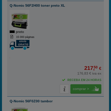
Q-Nomic 56F2H00 toner preto XL
preto
15 000 páginas
217,
50
€
176,83 € iva ex
RECEBA EM 24 HORAS
comprar >
Q-Nomic 56F0Z00 tambor