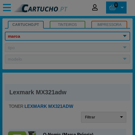
0
CARTUCHO.PT
TINTEIROS
IMPRESSORA
marca
tipo
modelo
Lexmark MX321adw
TONER
LEXMARK MX321ADW
Filtrar
Q-Nomic (Marca Própria)