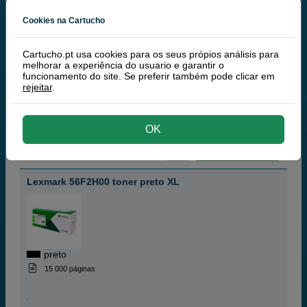
preto
Cookies na Cartucho
6 000 páginas
Cartucho.pt usa cookies para os seus própios análisis para
melhorar a experiência do usuario e garantir o
funcionamento do site. Se preferir também pode clicar em
rejeitar
.
149,
50
€
121,54 € iva ex
RECEBA EM 24 HORAS
OK
comprar >
Lexmark 56F2H00 toner preto XL
preto
15 000 páginas