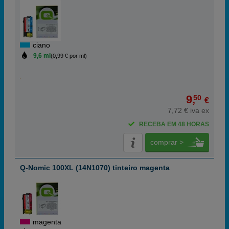
ciano
9,6 ml
(0,99 € por ml)
9,
50
€
7,72 € iva ex
RECEBA EM 48 HORAS
comprar >
Q-Nomic 100XL (14N1070) tinteiro magenta
magenta