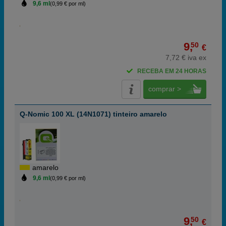
9,6 ml
(0,99 € por ml)
9,
50
€
7,72 € iva ex
RECEBA EM 24 HORAS
comprar >
Q-Nomic 100 XL (14N1071) tinteiro amarelo
amarelo
9,6 ml
(0,99 € por ml)
9,
50
€