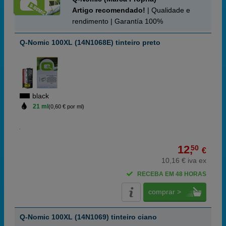
Artigo recomendado!
| Qualidade e
rendimento | Garantía 100%
Q-Nomic 100XL (14N1068E) tinteiro preto
black
21 ml
(0,60 € por ml)
12,
50
€
10,16 € iva ex
RECEBA EM 48 HORAS
comprar >
Q-Nomic 100XL (14N1069) tinteiro ciano