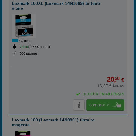
Lexmark 100XL (Lexmark 14N1069) tinteiro
ciano
ciano
7,4 ml
(2,77 € por ml)
600 páginas
20,
50
€
16,67 € iva ex
RECEBA EM 48 HORAS
comprar >
Lexmark 100 (Lexmark 14N0901) tinteiro
magenta