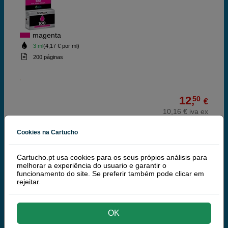
magenta
3 ml
(4,17 € por ml)
200 páginas
12,
50
€
10,16 € iva ex
RECEBA EM 48 HORAS
Cookies na Cartucho
comprar >
Cartucho.pt usa cookies para os seus própios análisis para
melhorar a experiência do usuario e garantir o
Lexmark 100XL (Lexmark 14N1070) tinteiro
funcionamento do site. Se preferir também pode clicar em
magenta
rejeitar
.
OK