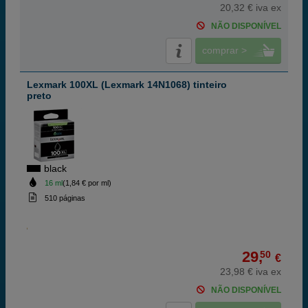
20,32 € iva ex
NÃO DISPONÍVEL
comprar >
Lexmark 100XL (Lexmark 14N1068) tinteiro
preto
black
16 ml
(1,84 € por ml)
510 páginas
29,
50
€
23,98 € iva ex
NÃO DISPONÍVEL