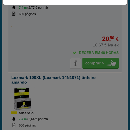
magenta
7,4 ml
(2,77 € por ml)
600 páginas
20,
50
€
16,67 € iva ex
RECEBA EM 48 HORAS
comprar >
Lexmark 100XL (Lexmark 14N1071) tinteiro
amarelo
amarelo
7,4 ml
(2,64 € por ml)
600 páginas