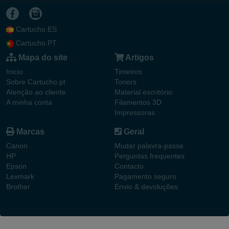
Cartucho.ES
Cartucho.PT
Mapa do site
Artigos
Inicio
Tinteiros
Sobre Cartucho.pt
Toners
Atenção ao cliente
Material escritório
A minha conta
Filamentos 3D
Impressoras
Marcas
Geral
Canon
Mudar palavra-passe
HP
Perguntas frequentes
Epson
Contacto
Lexmark
Pagamento seguro
Brother
Envio & devoluções