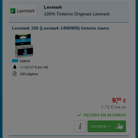
Lexmark
100% Tinteiros Originais Lexmark
Lexmark 100 (Lexmark 14N0900) tinteiro ciano
ciano
3 ml
(3,17 € por ml)
200 páginas
9,
50
€
7,72 € iva ex
RECEBA EM 48 HORAS
comprar >