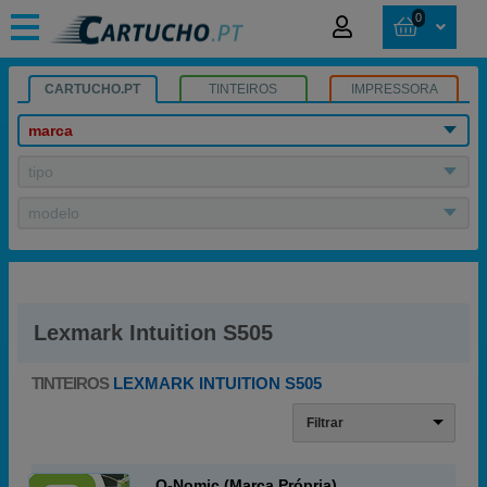
0
CARTUCHO.PT
TINTEIROS
IMPRESSORA
marca
tipo
modelo
Lexmark Intuition S505
TINTEIROS
LEXMARK INTUITION S505
Filtrar
Q-Nomic (Marca Própria)