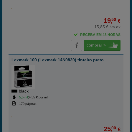
19,
50
€
15,85 € iva ex
RECEBA EM 48 HORAS
comprar >
Lexmark 100 (Lexmark 14N0820) tinteiro preto
black
5,5 ml
(4,55 € por ml)
170 páginas
25,
00
€