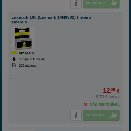
comprar >
Lexmark 100 (Lexmark 14N0902) tinteiro
amarelo
amarelo
3 ml
(4,00 € por ml)
200 páginas
12,
00
€
9,76 € iva ex
NÃO DISPONÍVEL
comprar >