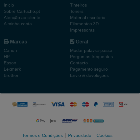
Inicio
Tinteiros
Sobre Cartucho.pt
Toners
Atenção ao cliente
Material escritório
A minha conta
Filamentos 3D
Impressoras
Marcas
Geral
Canon
Mudar palavra-passe
HP
Perguntas frequentes
Epson
Contacto
Lexmark
Pagamento seguro
Brother
Envio & devoluções
Termos e Condições
Privacidade
Cookies