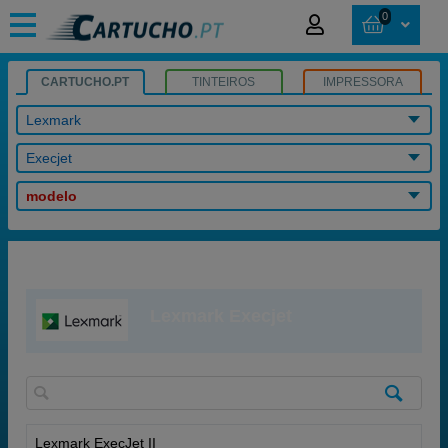
0
CARTUCHO.PT
TINTEIROS
IMPRESSORA
Lexmark
Execjet
modelo
Lexmark Execjet
Lexmark ExecJet II