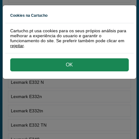
Lexmark E322 N
Cookies na Cartucho
Lexmark E323
Cartucho.pt usa cookies para os seus própios análisis para
melhorar a experiência do usuario e garantir o
Lexmark E323 N
funcionamento do site. Se preferir também pode clicar em
rejeitar
.
Lexmark E330
OK
Lexmark E332
Lexmark E332 N
Lexmark E332n
Lexmark E332tn
Lexmark E332 TN