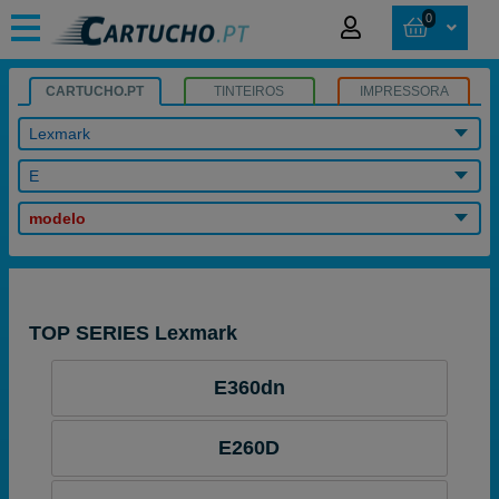
0
CARTUCHO.PT
TINTEIROS
IMPRESSORA
Lexmark
E
modelo
TOP SERIES Lexmark
E360dn
E260D