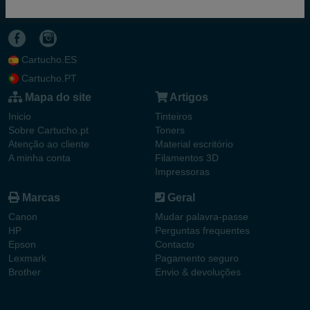
Cartucho.ES
Cartucho.PT
Mapa do site
Artigos
Inicio
Tinteiros
Sobre Cartucho.pt
Toners
Atenção ao cliente
Material escritório
A minha conta
Filamentos 3D
Impressoras
Marcas
Geral
Canon
Mudar palavra-passe
HP
Perguntas frequentes
Epson
Contacto
Lexmark
Pagamento seguro
Brother
Envio & devoluções