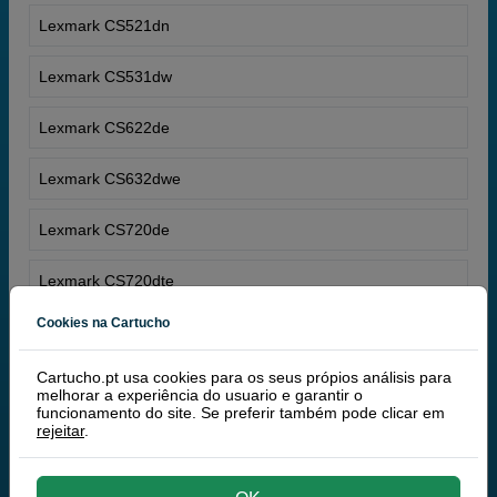
Lexmark CS521dn
Lexmark CS531dw
Lexmark CS622de
Lexmark CS632dwe
Lexmark CS720de
Lexmark CS720dte
Cookies na Cartucho
Lexmark CS725de
Cartucho.pt usa cookies para os seus própios análisis para
Lexmark CS725dte
melhorar a experiência do usuario e garantir o
funcionamento do site. Se preferir também pode clicar em
rejeitar
.
Lexmark CS727de
Lexmark CS728de