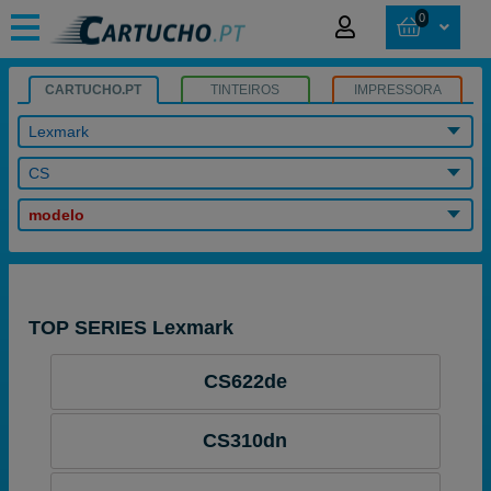
0
CARTUCHO.PT
TINTEIROS
IMPRESSORA
Lexmark
CS
modelo
TOP SERIES Lexmark
CS622de
CS310dn