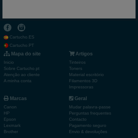
Cartucho.ES
Cartucho.PT
Mapa do site
Artigos
Inicio
Tinteiros
Sobre Cartucho.pt
Toners
Atenção ao cliente
Material escritório
A minha conta
Filamentos 3D
Impressoras
Marcas
Geral
Canon
Mudar palavra-passe
HP
Perguntas frequentes
Epson
Contacto
Lexmark
Pagamento seguro
Brother
Envio & devoluções