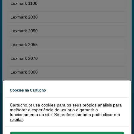
Lexmark 1100
Lexmark 2030
Lexmark 2050
Lexmark 2055
Lexmark 2070
Lexmark 3000
Lexmark 3100
Cookies na Cartucho
Lexmark 3200
Cartucho.pt usa cookies para os seus própios análisis para
melhorar a experiência do usuario e garantir o
Lexmark 4076
funcionamento do site. Se preferir também pode clicar em
rejeitar
.
Lexmark 4079