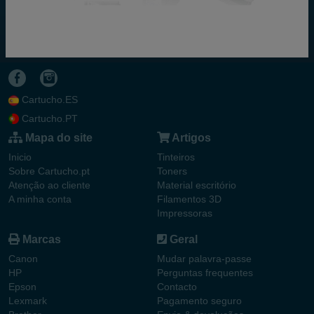
Cartucho.ES
Cartucho.PT
Mapa do site
Artigos
Inicio
Tinteiros
Sobre Cartucho.pt
Toners
Atenção ao cliente
Material escritório
A minha conta
Filamentos 3D
Impressoras
Marcas
Geral
Canon
Mudar palavra-passe
HP
Perguntas frequentes
Epson
Contacto
Lexmark
Pagamento seguro