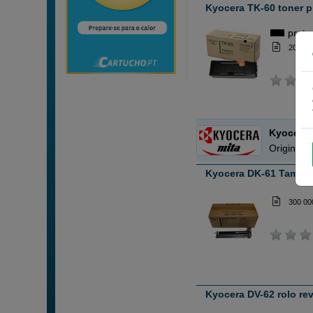
Kyocera TK-60 toner p
preto
20 000
Kyocera-
Original 
Kyocera DK-61 Tambor
300 00
Kyocera DV-62 rolo re