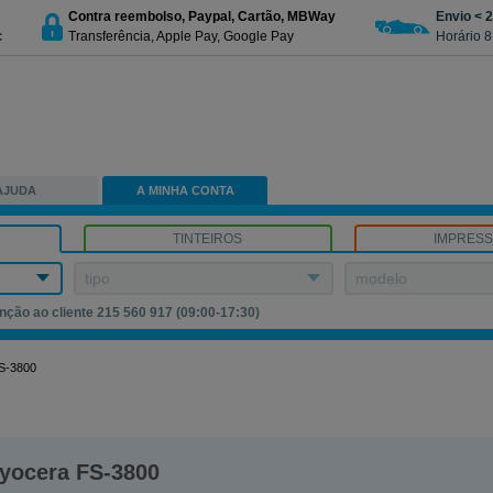
Contra reembolso, Paypal, Cartão, MBWay
Envio < 
c
Transferência, Apple Pay, Google Pay
Horário 8
AJUDA
A MINHA CONTA
TINTEIROS
IMPRES
tipo
modelo
nção ao cliente 215 560 917 (09:00-17:30)
S-3800
yocera FS-3800