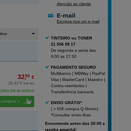
Atenção ao cliente
E-mail
Escreva-nos um e-mail
iltrar
TINTEIRO ou TONER
21 556 09 17
De segunda a sexta das
9:00 às 17:30
PAGAMENTO SEGURO
Multibanco | MBWay | PayPal |
32,
50
€
Visa | MasterCard | Maestro |
26,42 € iva ex
Contra-reembolso |
CEBA EM 48 HORAS
Transferência bancaria
comprar >
ENVIO GRÁTIS*
( > 50€ compra Q-Nomic)
*Consultar
envio ilhas
Encomende
antes das 20:00 e
receba amanhã
!