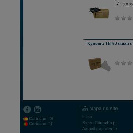
300 00
Kyocera TB-60 caixa d
Mapa do site
Inicio
Cartucho.ES
Sobre Cartucho.pt
Cartucho.PT
Atenção ao cliente