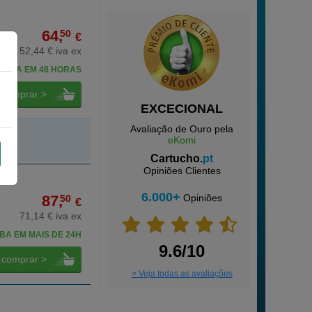
64,
50
€
52,44 € iva ex
CEBA EM 48 HORAS
comprar >
EXCECIONAL
Avaliação de Ouro pela
eKomi
Cartucho.
pt
Opiniões Clientes
6.000+
87,
Opiniões
50
€
71,14 € iva ex
BA EM MAIS DE 24H
9.6/10
comprar >
> Veja todas as avaliações