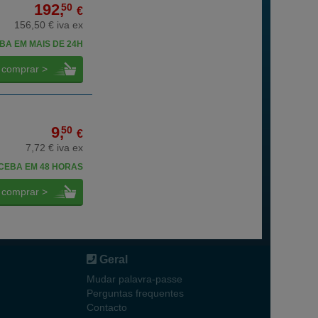
192,
50
€
156,50 € iva ex
BA EM MAIS DE 24H
comprar >
9,
50
€
7,72 € iva ex
CEBA EM 48 HORAS
comprar >
Geral
Mudar palavra-passe
Perguntas frequentes
Contacto