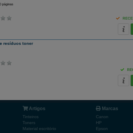
0 páginas
RECE
e resíduos toner
RE
Artigos
Marcas
Tinteiros
Canon
Toners
HP
Material escritório
Epson