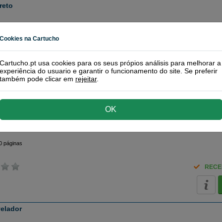
reto
 páginas
Cookies na Cartucho
RE
Cartucho.pt usa cookies para os seus própios análisis para melhorar a
experiência do usuario e garantir o funcionamento do site. Se preferir
também pode clicar em
rejeitar
.
Mita
da Kyocera-Mita
OK
 (2BS93010)
0 páginas
RECE
velador