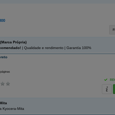
800
F
(Marca Própria)
ecomendado!
| Qualidade e rendimento | Garantía 100%
reto
 páginas
RE
Mita
da Kyocera-Mita