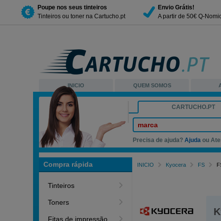
Poupe nos seus tinteiros
Envio Grátis!
Tinteiros ou toner na Cartucho.pt
A partir de 50€ Q-Nomi
INICIO
QUEM SOMOS
CARTUCHO.PT
marca
Precisa de ajuda?
Ajuda
ou Ate
Compra rápida
INICIO
Kyocera
FS
F
Tinteiros
Toners
K
Fitas de impressão