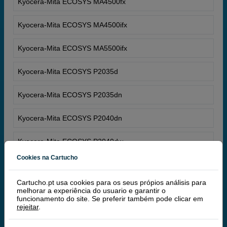
Kyocera-Mita ECOSYS MA4500fx
Kyocera-Mita ECOSYS MA4500ifx
Kyocera-Mita ECOSYS MA5500ifx
Kyocera-Mita ECOSYS P2035d
Kyocera-Mita ECOSYS P2035dn
Kyocera-Mita ECOSYS P2040dn
Kyocera-Mita ECOSYS P2040dw
Cookies na Cartucho
Kyocera-Mita ECOSYS P2135d
Cartucho.pt usa cookies para os seus própios análisis para
Kyocera-Mita ECOSYS P2135dn
melhorar a experiência do usuario e garantir o
funcionamento do site. Se preferir também pode clicar em
rejeitar
.
Kyocera-Mita ECOSYS P2235dn