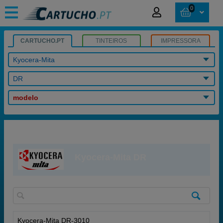
0
CARTUCHO.PT
TINTEIROS
IMPRESSORA
Kyocera-Mita
DR
modelo
Kyocera-Mita DR
Kyocera-Mita DR-3010