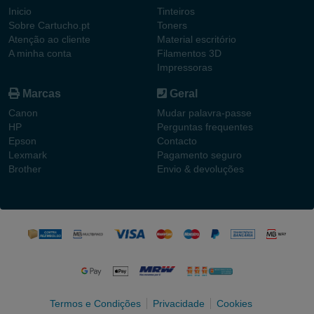
Inicio
Tinteiros
Sobre Cartucho.pt
Toners
Atenção ao cliente
Material escritório
A minha conta
Filamentos 3D
Impressoras
Marcas
Geral
Canon
Mudar palavra-passe
HP
Perguntas frequentes
Epson
Contacto
Lexmark
Pagamento seguro
Brother
Envio & devoluções
Termos e Condições
Privacidade
Cookies