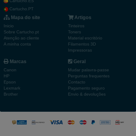
Cartucho.ES
Cartucho.PT
Mapa do site
Artigos
Inicio
Tinteiros
Sobre Cartucho.pt
Toners
Atenção ao cliente
Material escritório
A minha conta
Filamentos 3D
Impressoras
Marcas
Geral
Canon
Mudar palavra-passe
HP
Perguntas frequentes
Epson
Contacto
Lexmark
Pagamento seguro
Brother
Envio & devoluções