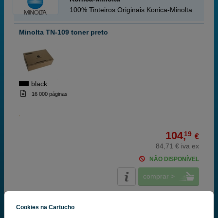
100% Tinteiros Originais Konica-Minolta
Minolta TN-109 toner preto
black
16 000 páginas
104,
19
€
84,71 € iva ex
NÃO DISPONÍVEL
comprar >
Konica-Minolta
Cookies na Cartucho
100% Tinteiros Originais Konica-Minolta