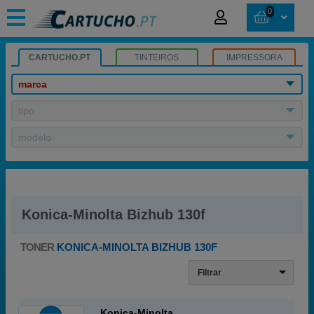
0
CARTUCHO.PT
TINTEIROS
IMPRESSORA
marca
tipo
modelo
Konica-Minolta Bizhub 130f
TONER
KONICA-MINOLTA BIZHUB 130F
Filtrar
Konica-Minolta