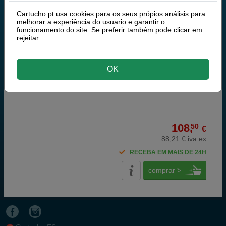
Cartucho.pt usa cookies para os seus própios análisis para
Minolta DR-120 (9961000250 / 9967000924)
melhorar a experiência do usuario e garantir o
tambor
funcionamento do site. Se preferir também pode clicar em
rejeitar
.
OK
30 000 páginas
108,
50
€
88,21 € iva ex
RECEBA EM MAIS DE 24H
comprar >