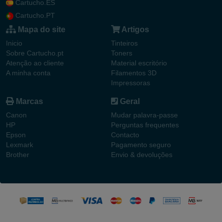
Cartucho.ES
Cartucho.PT
Mapa do site
Artigos
Inicio
Tinteiros
Sobre Cartucho.pt
Toners
Atenção ao cliente
Material escritório
A minha conta
Filamentos 3D
Impressoras
Marcas
Geral
Canon
Mudar palavra-passe
HP
Perguntas frequentes
Epson
Contacto
Lexmark
Pagamento seguro
Brother
Envio & devoluções