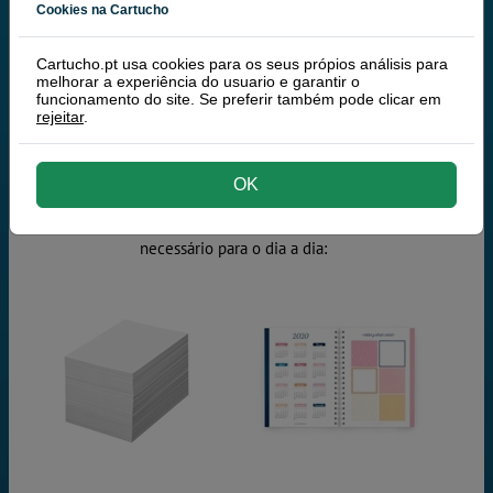
Cookies na Cartucho
a preparação. Mas isso deixará de ser
um problema, porque
quanto mais
Cartucho.pt usa cookies para os seus própios análisis para
comprar, mais poupa!
melhorar a experiência do usuario e garantir o
funcionamento do site. Se preferir também pode clicar em
rejeitar
.
Prepare o regresso às aulas!
OK
Encontre todo o material de papelaria
necessário para o dia a dia: