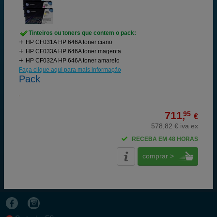
Tinteiros ou toners que contem o pack:
HP CF031A HP 646A toner ciano
HP CF033A HP 646A toner magenta
HP CF032A HP 646A toner amarelo
Faça clique aquí para mais informação
Pack
711,
95
€
578,82 € iva ex
RECEBA EM 48 HORAS
comprar >