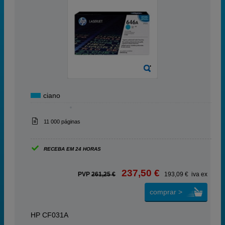
ciano
11 000 páginas
RECEBA EM 24 HORAS
237,50 €
PVP
261,25 €
193,09 € iva ex
comprar >
HP CF031A