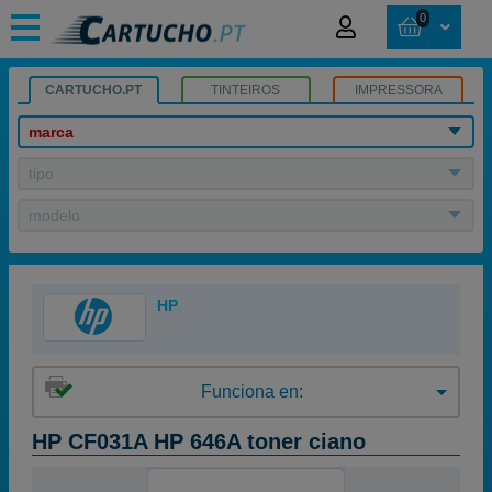
0
CARTUCHO.PT
TINTEIROS
IMPRESSORA
marca
tipo
modelo
HP
Funciona en:
HP CF031A HP 646A toner ciano