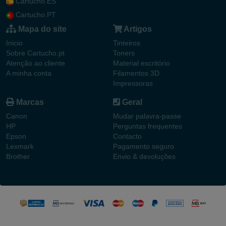
Cartucho.ES
Cartucho.PT
Mapa do site
Artigos
Inicio
Tinteiros
Sobre Cartucho.pt
Toners
Atenção ao cliente
Material escritório
A minha conta
Filamentos 3D
Impressoras
Marcas
Geral
Canon
Mudar palavra-passe
HP
Perguntas frequentes
Epson
Contacto
Lexmark
Pagamento seguro
Brother
Envio & devoluções