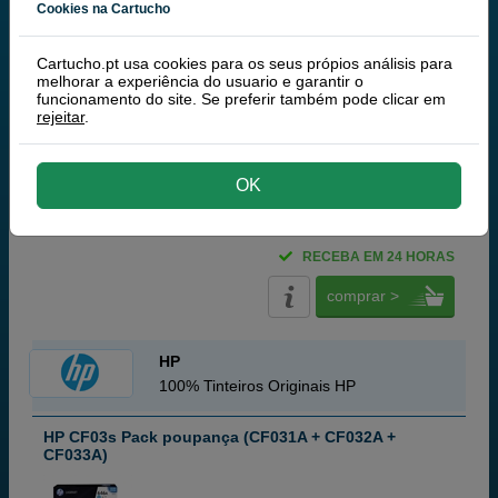
Cookies na Cartucho
ciano
Cartucho.pt usa cookies para os seus própios análisis para
12 500 páginas
melhorar a experiência do usuario e garantir o
funcionamento do site. Se preferir também pode clicar em
rejeitar
.
OK
137,
50
€
111,79 € iva ex
RECEBA EM 24 HORAS
comprar >
HP
100% Tinteiros Originais HP
HP CF03s Pack poupança (CF031A + CF032A +
CF033A)