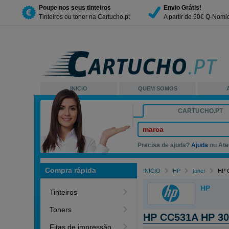
Poupe nos seus tinteiros
Envio Grátis!
Tinteiros ou toner na Cartucho.pt
A partir de 50€ Q-Nomi
INICIO
QUEM SOMOS
CARTUCHO.PT
marca
Precisa de ajuda?
Ajuda
ou Ate
Compra rápida
INICIO
HP
toner
HP 
HP
Tinteiros
Toners
HP CC531A HP 30
Fitas de impressão