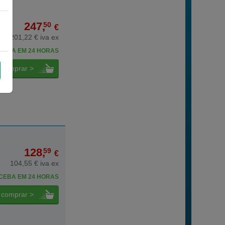
247,
50
€
201,22 € iva ex
CEBA EM 24 HORAS
comprar >
128,
59
€
104,55 € iva ex
CEBA EM 24 HORAS
comprar >