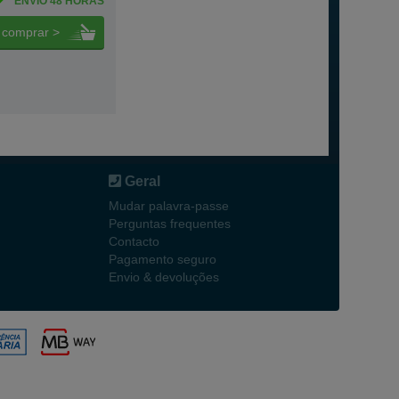
ENVIO 48 HORAS
comprar >
Geral
Mudar palavra-passe
Perguntas frequentes
Contacto
Pagamento seguro
Envio & devoluções