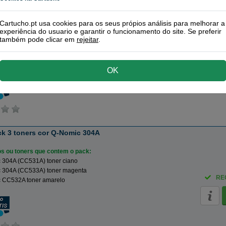
530A/31A/32A/33A) série 4 toners preto + cores
Cartucho.pt usa cookies para os seus própios análisis para melhorar a
ros ou toners que contem o pack:
experiência do usuario e garantir o funcionamento do site. Se preferir
 304A | CC530A toner preto
também pode clicar em
rejeitar
.
 304A (CC531A) toner ciano
RE
 304A (CC533A) toner magenta
 CC532A toner amarelo
OK
 3 toners cor Q-Nomic 304A
ros ou toners que contem o pack:
 304A (CC531A) toner ciano
 304A (CC533A) toner magenta
RE
 CC532A toner amarelo