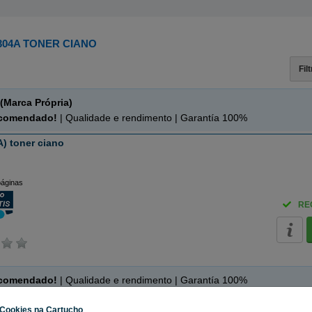
304A TONER CIANO
Fil
(Marca Própria)
ecomendado!
| Qualidade e rendimento | Garantía 100%
) toner ciano
páginas
RE
ecomendado!
| Qualidade e rendimento | Garantía 100%
Cookies na Cartucho