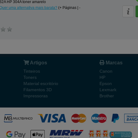
2A HP 304A toner amarelo
Quer uma alternativa mais barata?
(+ Páginas | -
Artigos
Marcas
Tinteiros
Canon
Toners
HP
Material escritório
Epson
Filamentos 3D
Lexmark
Impressoras
Brother