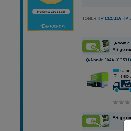
TONER
HP CC531A HP 
Q-Nomic 
Artigo r
Q-Nomic 304A (CC531A
ciano
3 500 
Artigo r