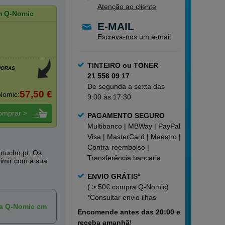
Atenção ao cliente
m Q-Nomic
E-MAIL
Escreva-nos um e-mail
TINTEIRO ou TONER
HORAS
21 556 09 17
De segunda a sexta das
57,50 €
Nomic:
9:00 às 17:30
omprar >
PAGAMENTO SEGURO
Multibanco | MBWay | PayPal |
Visa | MasterCard | Maestro |
Contra-reembolso |
rtucho.pt. Os
Transferência bancaria
rimir com a sua
ENVIO GRÁTIS*
( > 50€ compra Q-Nomic)
*Consultar
envio ilhas
ca Q-Nomic em
Encomende
antes das 20:00 e
receba amanhã
!