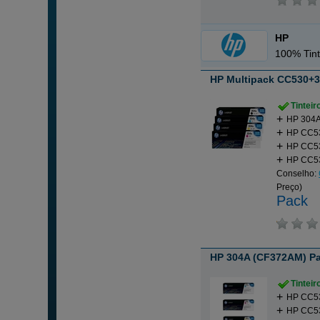
HP
100% Tint
HP Multipack CC530+
Tintei
HP 304A
HP CC53
HP CC53
HP CC53
Conselho:
Preço)
Pack
HP 304A (CF372AM) Pa
Tintei
HP CC53
HP CC53