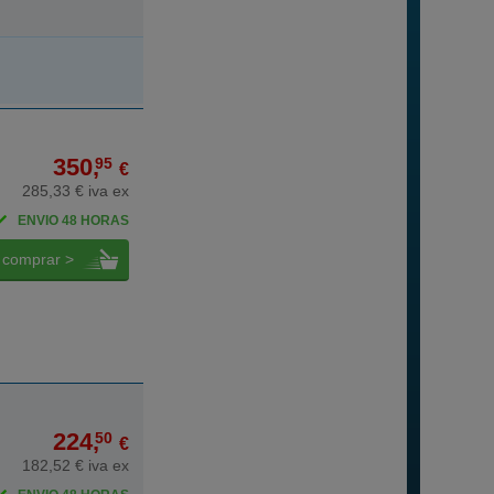
350,
95
€
285,33 € iva ex
ENVIO 48 HORAS
comprar >
224,
50
€
182,52 € iva ex