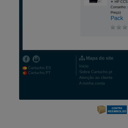
HP CC53
Conselho:
Preço)
Pack
Mapa do site
Inicio
Cartucho.ES
Sobre Cartucho.pt
Cartucho.PT
Atenção ao cliente
A minha conta