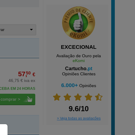
trar
EXCECIONAL
Avaliação de Ouro pela
eKomi
Cartucho.
pt
57,
50
Opiniões Clientes
€
46,75 € iva ex
6.000+
Opiniões
CEBA EM 24 HORAS
comprar >
9.6/10
> Veja todas as avaliações