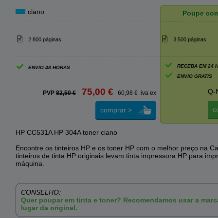
ciano
Poupe co
2 800 páginas
3 500 páginas
RECEBA EM 24 
ENVIO 48 HORAS
ENVIO GRATIS
75,00 €
Q-
PVP
82,50 €
60,98 € iva ex
c
comprar >
HP CC531A HP 304A toner ciano
Encontre os tinteiros HP e os toner HP com o melhor preço na Ca
tinteiros de tinta HP originais levam tinta impressora HP para imp
máquina.
CONSELHO:
Quer poupar em tinta e toner? Recomendamos usar a mar
lugar da original.