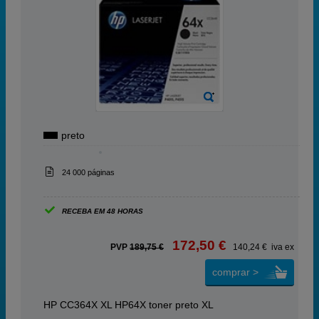
preto
24 000 páginas
RECEBA EM 48 HORAS
172,50 €
PVP
189,75 €
140,24 € iva ex
comprar >
HP CC364X XL HP64X toner preto XL