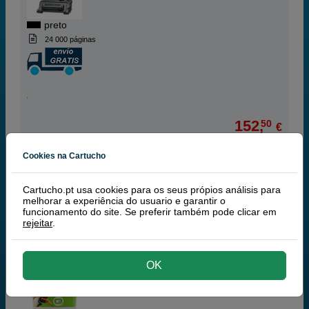
preto
24 000 páginas
152,
50
€
123,98 € iva ex
Cookies na Cartucho
RECEBA EM 24 HORAS
comprar >
Cartucho.pt usa cookies para os seus própios análisis para
melhorar a experiência do usuario e garantir o
funcionamento do site. Se preferir também pode clicar em
rejeitar
.
Artigo recomendado!
| Qualidade e
rendimento | Garantía 100%
OK
Q-Nomic Pack CC364XD - 2 toners 64x
Poupe 174,51 €