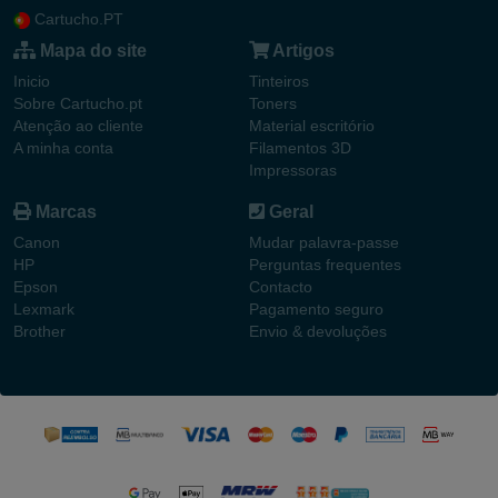
Cartucho.PT
Mapa do site
Artigos
Inicio
Tinteiros
Sobre Cartucho.pt
Toners
Atenção ao cliente
Material escritório
A minha conta
Filamentos 3D
Impressoras
Marcas
Geral
Canon
Mudar palavra-passe
HP
Perguntas frequentes
Epson
Contacto
Lexmark
Pagamento seguro
Brother
Envio & devoluções