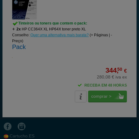
Tinteiros ou toners que contem o pack:
2x
HP CC364X XL HP64X toner preto XL
Conselho:
Quer uma alternativa mais barata?
(+ Páginas | -
Preço)
Pack
344,
50
€
280,08 € iva ex
RECEBA EM 48 HORAS
comprar >
Cartucho.ES