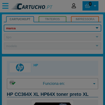
0
CARTUCHO.PT
TINTEIROS
IMPRESSORA
marca
tipo
modelo
HP
Funciona en:
HP CC364X XL HP64X toner preto XL