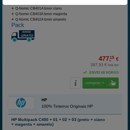
Q-Nomic CB400A toner preto
Q-Nomic CB401A toner ciano
Q-Nomic CB403A toner magenta
Q-Nomic CB402A toner amarelo
Pack
477,
15
€
387,93 € iva ex
ENVIO 48 HORAS
comprar >
HP
100% Tinteiros Originais HP
HP Multipack C400 + 01 + 02 + 03 (preto + ciano
+ magenta + amarelo)