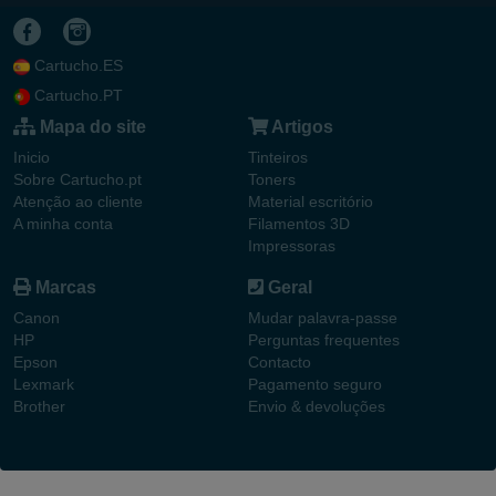
Cartucho.ES
Cartucho.PT
Mapa do site
Artigos
Inicio
Tinteiros
Sobre Cartucho.pt
Toners
Atenção ao cliente
Material escritório
A minha conta
Filamentos 3D
Impressoras
Marcas
Geral
Canon
Mudar palavra-passe
HP
Perguntas frequentes
Epson
Contacto
Lexmark
Pagamento seguro
Brother
Envio & devoluções