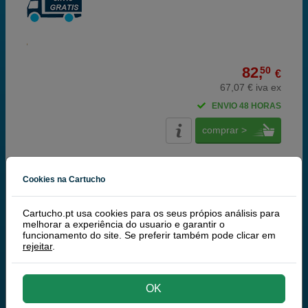
82,
50
€
67,07 € iva ex
ENVIO 48 HORAS
comprar >
Artigo recomendado!
| Qualidade e
Cookies na Cartucho
rendimento | Garantía 100%
Cartucho.pt usa cookies para os seus própios análisis para
Q-Nomic Pack toners C400 + 01 + 02 + 03 (preto
melhorar a experiência do usuario e garantir o
+ ciano + magenta + amarelo)
funcionamento do site. Se preferir também pode clicar em
rejeitar
.
Poupe 990,35 €
OK
Tinteiros ou toners que contem o pack: