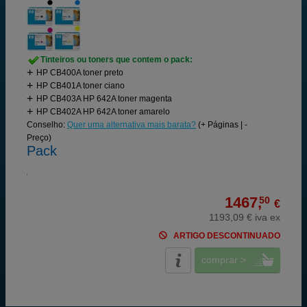
Tinteiros ou toners que contem o pack:
HP CB400A toner preto
HP CB401A toner ciano
HP CB403A HP 642A toner magenta
HP CB402A HP 642A toner amarelo
Conselho:
Quer uma alternativa mais barata?
(+ Páginas | -
Preço)
Pack
1467,
50
€
1193,09 € iva ex
ARTIGO DESCONTINUADO
comprar >