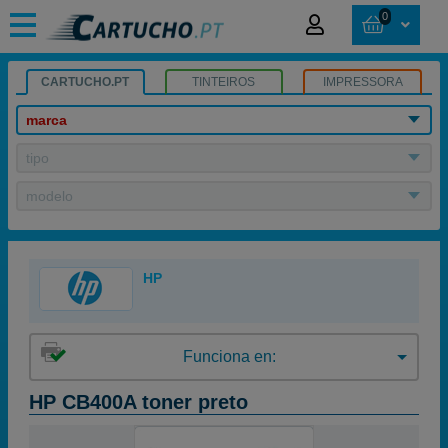
0
CARTUCHO.PT
TINTEIROS
IMPRESSORA
marca
tipo
modelo
HP
Funciona en:
HP CB400A toner preto