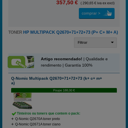
357,50 €
( 290,65 € iva ex excl)
comprar >
TONER
HP MULTIPACK Q2670+71+72+73 (P+ C+ M+ A)
Filtrar
Artigo recomendado!
| Qualidade e
rendimento | Garantía 100%
Q-Nomic Multipack Q2670+71+72+73 (k+ c+ m+
a)
Poupe 188,00 €
Tinteiros ou toners que contem o pack:
Q-Nomic Q2670A toner preto
Q-Nomic Q2671A toner ciano