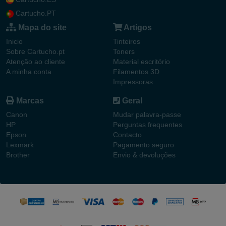
Cartucho.PT
Mapa do site
Artigos
Inicio
Tinteiros
Sobre Cartucho.pt
Toners
Atenção ao cliente
Material escritório
A minha conta
Filamentos 3D
Impressoras
Marcas
Geral
Canon
Mudar palavra-passe
HP
Perguntas frequentes
Epson
Contacto
Lexmark
Pagamento seguro
Brother
Envio & devoluções