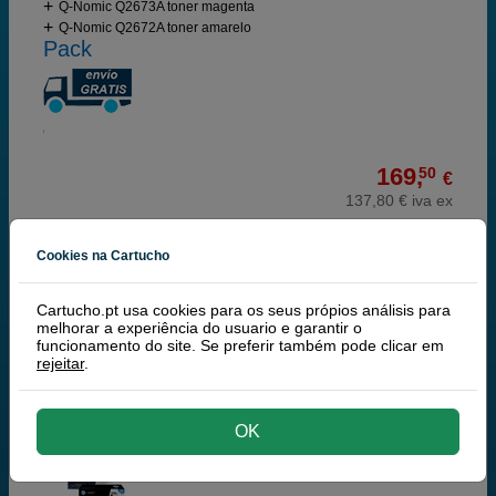
Q-Nomic Q2673A toner magenta
Q-Nomic Q2672A toner amarelo
Pack
169,
50
€
137,80 € iva ex
RECEBA EM 24 HORAS
Cookies na Cartucho
comprar >
Cartucho.pt usa cookies para os seus própios análisis para
melhorar a experiência do usuario e garantir o
HP
funcionamento do site. Se preferir também pode clicar em
100% Tinteiros Originais HP
rejeitar
.
HP Multipack Q2670+71+72+73 (p+ c+ m+ a)
OK