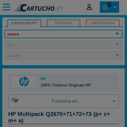
0
CARTUCHO.PT
TINTEIROS
IMPRESSORA
marca
tipo
modelo
HP
100% Tinteiros Originais HP
Funciona en:
HP Multipack Q2670+71+72+73 (p+ c+
m+ a)