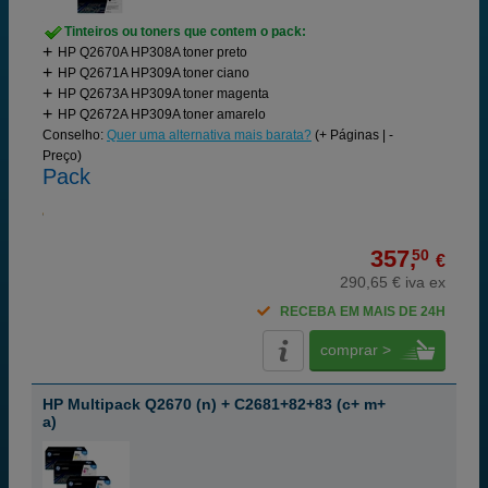
Tinteiros ou toners que contem o pack:
HP Q2670A HP308A toner preto
HP Q2671A HP309A toner ciano
HP Q2673A HP309A toner magenta
HP Q2672A HP309A toner amarelo
Conselho:
Quer uma alternativa mais barata?
(+ Páginas | -
Preço)
Pack
357,
50
€
290,65 € iva ex
RECEBA EM MAIS DE 24H
comprar >
HP Multipack Q2670 (n) + C2681+82+83 (c+ m+
a)