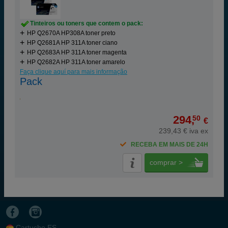
Tinteiros ou toners que contem o pack:
HP Q2670A HP308A toner preto
HP Q2681A HP 311A toner ciano
HP Q2683A HP 311A toner magenta
HP Q2682A HP 311A toner amarelo
Faça clique aquí para mais informação
Pack
294,
50
€
239,43 € iva ex
RECEBA EM MAIS DE 24H
comprar >
Cartucho.ES