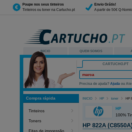
Poupe nos seus tinteiros
Envio Grátis!
Tinteiros ou toner na Cartucho.pt
A partir de 50€ Q-Nomi
INICIO
QUEM SOMOS
CARTUCHO.PT
marca
Precisa de ajuda?
Ajuda
ou Ate
Compra rápida
INICIO
HP
toner
HP 8
HP
Tinteiros
100% Tin
Toners
HP 822A (C8550A
Fitas de impressão