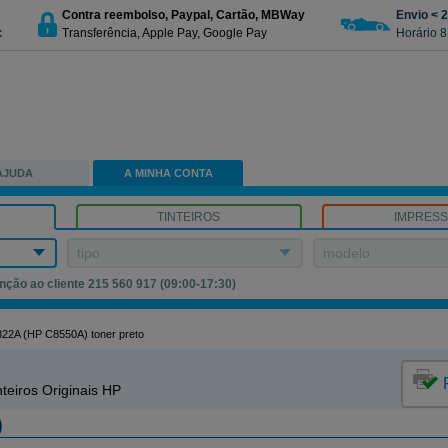
Contra reembolso, Paypal, Cartão, MBWay
Envio < 
c
Transferência, Apple Pay, Google Pay
Horário 8
AJUDA
A MINHA CONTA
TINTEIROS
IMPRES
tipo
modelo
nção ao cliente 215 560 917 (09:00-17:30)
22A (HP C8550A) toner preto
teiros Originais HP
)