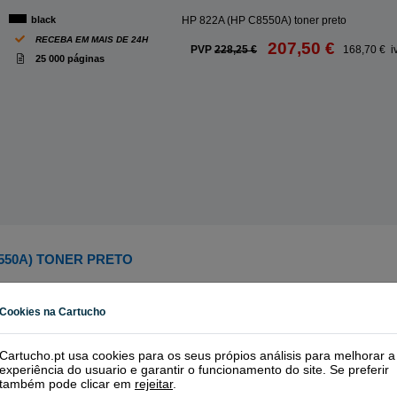
black
HP 822A (HP C8550A) toner preto
RECEBA EM MAIS DE 24H
207,50 €
PVP
228,25 €
168,70 € i
25 000 páginas
8550A) TONER PRETO
Cookies na Cartucho
Cartucho.pt usa cookies para os seus própios análisis para melhorar a
experiência do usuario e garantir o funcionamento do site. Se preferir
também pode clicar em
rejeitar
.