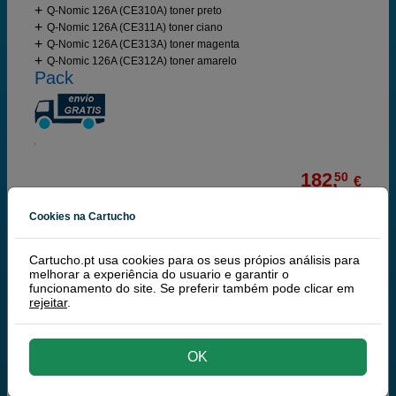
Q-Nomic 126A (CE310A) toner preto
Q-Nomic 126A (CE311A) toner ciano
Q-Nomic 126A (CE313A) toner magenta
Q-Nomic 126A (CE312A) toner amarelo
Pack
182,
50
€
148,37 € iva ex
Cookies na Cartucho
RECEBA EM 24 HORAS
comprar >
Cartucho.pt usa cookies para os seus própios análisis para
melhorar a experiência do usuario e garantir o
funcionamento do site. Se preferir também pode clicar em
Q-Nomic 126A Pack cores (C/M/Y)
rejeitar
.
Poupe 71,00 €
OK
Tinteiros ou toners que contem o pack: