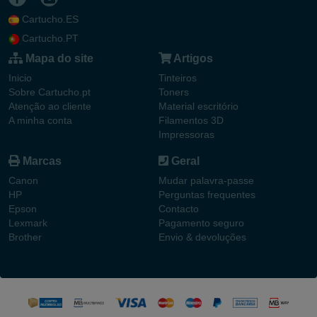
Cartucho.ES
Cartucho.PT
Mapa do site
Artigos
Inicio
Tinteiros
Sobre Cartucho.pt
Toners
Atenção ao cliente
Material escritório
A minha conta
Filamentos 3D
Impressoras
Marcas
Geral
Canon
Mudar palavra-passe
HP
Perguntas frequentes
Epson
Contacto
Lexmark
Pagamento seguro
Brother
Envio & devoluções