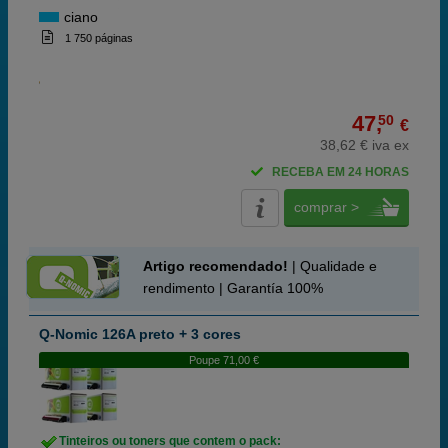
ciano
1 750 páginas
47,
50
€
38,62 € iva ex
RECEBA EM 24 HORAS
comprar >
Artigo recomendado!
| Qualidade e
rendimento | Garantía 100%
Q-Nomic 126A preto + 3 cores
Poupe 71,00 €
Tinteiros ou toners que contem o pack: