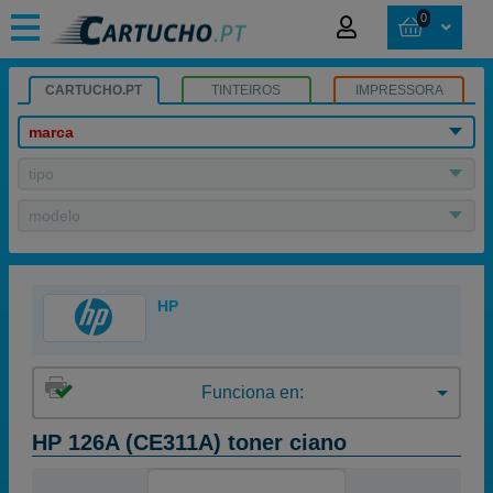
0
CARTUCHO.PT
TINTEIROS
IMPRESSORA
marca
tipo
modelo
HP
Funciona en:
HP 126A (CE311A) toner ciano