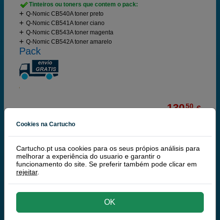
Tinteiros ou toners que contem o pack:
Q-Nomic CB540A toner preto
Q-Nomic CB541A toner ciano
Q-Nomic CB543A toner magenta
Q-Nomic CB542A toner amarelo
Pack
130,
50
€
106,10 € iva ex
Cookies na Cartucho
RECEBA EM 24 HORAS
Cartucho.pt usa cookies para os seus própios análisis para
comprar >
melhorar a experiência do usuario e garantir o
funcionamento do site. Se preferir também pode clicar em
rejeitar
.
Q-Nomic Pack 125A (CF373AM) 3 toners cores
(C/M/Y)
Poupe 212,95 €
OK