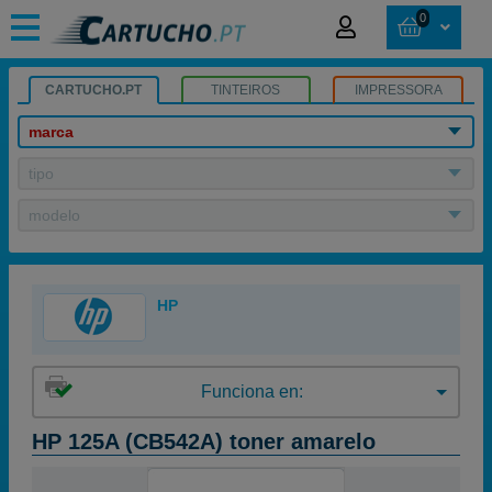
0
CARTUCHO.PT
TINTEIROS
IMPRESSORA
marca
tipo
modelo
HP
Funciona en:
HP 125A (CB542A) toner amarelo