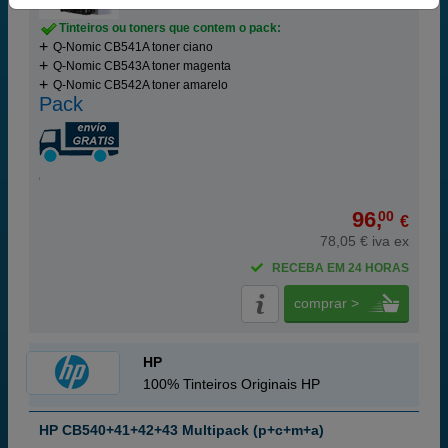
Tinteiros ou toners que contem o pack:
Q-Nomic CB541A toner ciano
Q-Nomic CB543A toner magenta
Q-Nomic CB542A toner amarelo
Pack
96,
00
€
78,05 € iva ex
RECEBA EM 24 HORAS
comprar >
HP
100% Tinteiros Originais HP
HP CB540+41+42+43 Multipack (p+c+m+a)