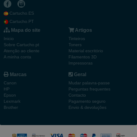
Cartucho.ES
Cartucho.PT
Mapa do site
Artigos
Inicio
Tinteiros
Sobre Cartucho.pt
Toners
Atenção ao cliente
Material escritório
A minha conta
Filamentos 3D
Impressoras
Marcas
Geral
Canon
Mudar palavra-passe
HP
Perguntas frequentes
Epson
Contacto
Lexmark
Pagamento seguro
Brother
Envio & devoluções