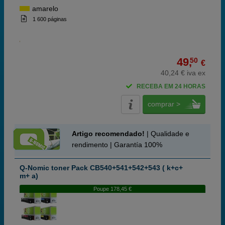
amarelo
1 600 páginas
49,
50
€
40,24 € iva ex
RECEBA EM 24 HORAS
comprar >
Artigo recomendado!
| Qualidade e
rendimento | Garantía 100%
Q-Nomic toner Pack CB540+541+542+543 ( k+c+
m+ a)
Poupe 178,45 €