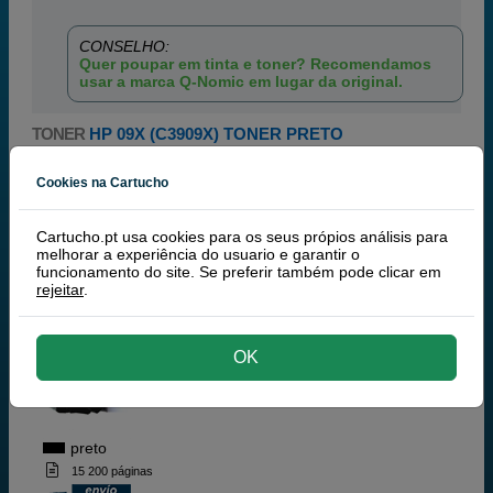
CONSELHO:
Quer poupar em tinta e toner? Recomendamos
usar a marca Q-Nomic em lugar da original.
TONER
HP 09X (C3909X) TONER PRETO
Filtrar
Cookies na Cartucho
Cartucho.pt usa cookies para os seus própios análisis para
Q-Nomic (Marca Própria)
melhorar a experiência do usuario e garantir o
Artigo recomendado!
| Qualidade e
funcionamento do site. Se preferir também pode clicar em
rendimento | Garantía 100%
rejeitar
.
Q-Nomic 09A (C3909A) toner preto
OK
preto
15 200 páginas