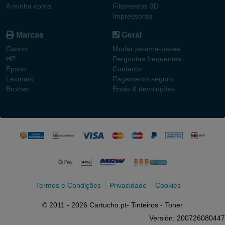
A minha conta
Filamentos 3D
Impressoras
Marcas
Geral
Canon
Mudar palavra-passe
HP
Perguntas frequentes
Epson
Contacto
Lexmark
Pagamento seguro
Brother
Envio & devoluções
Termos e Condições
Privacidade
Cookies
© 2011 - 2026 Cartucho.pt- Tinteiros - Toner
Versión: 200726080447