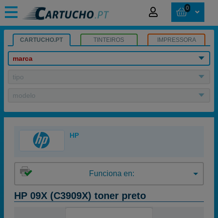
0
CARTUCHO.PT
TINTEIROS
IMPRESSORA
marca
tipo
modelo
HP
Funciona en:
HP 09X (C3909X) toner preto