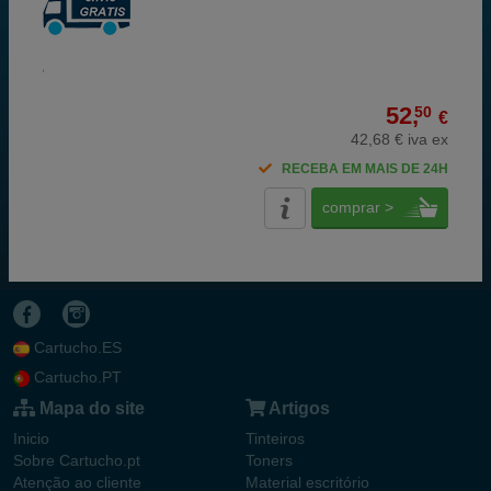
52,
50
€
42,68 € iva ex
RECEBA EM MAIS DE 24H
comprar >
Cartucho.ES
Cartucho.PT
Mapa do site
Artigos
Inicio
Tinteiros
Sobre Cartucho.pt
Toners
Atenção ao cliente
Material escritório