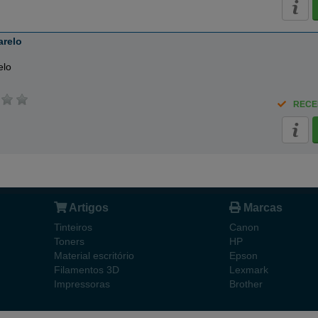
arelo
elo
RECE
Artigos
Marcas
Tinteiros
Canon
Toners
HP
Material escritório
Epson
Filamentos 3D
Lexmark
Impressoras
Brother