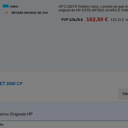
ciano
HP C1807A Tinteiro ciano. Lembre-se que es
original de HP. ESTE ARTIGO JA NÃO É FA
RECEBA EM MAIS DE 24H
162,50 €
PVP
178,75 €
132,11 € i
ET 2000 CP
Fil
eiros Originais HP
to