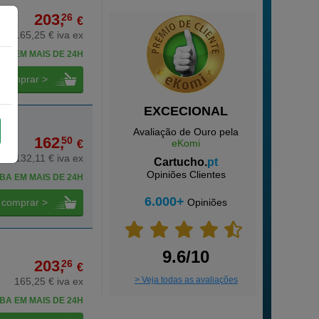
203,
26
€
165,25 € iva ex
BA EM MAIS DE 24H
comprar >
EXCECIONAL
Avaliação de Ouro pela
162,
50
eKomi
€
132,11 € iva ex
Cartucho.
pt
Opiniões Clientes
BA EM MAIS DE 24H
6.000+
comprar >
Opiniões
9.6/10
203,
26
€
> Veja todas as avaliações
165,25 € iva ex
BA EM MAIS DE 24H