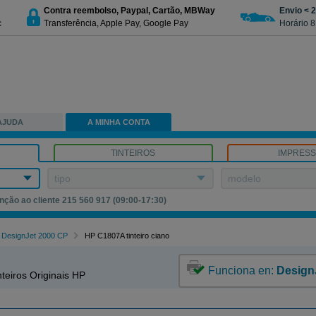
Contra reembolso, Paypal, Cartão, MBWay
Envio < 
c
Transferência, Apple Pay, Google Pay
Horário 8
AJUDA
A MINHA CONTA
TINTEIROS
IMPRES
tipo
modelo
nção ao cliente 215 560 917 (09:00-17:30)
DesignJet 2000 CP
HP C1807A tinteiro ciano
Funciona en:
Design
teiros Originais HP