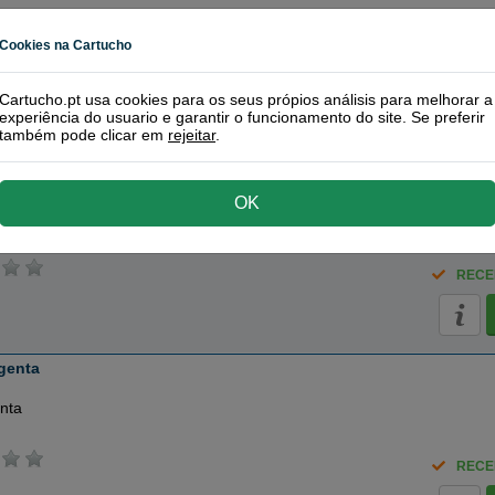
Cookies na Cartucho
RECE
Cartucho.pt usa cookies para os seus própios análisis para melhorar a
experiência do usuario e garantir o funcionamento do site. Se preferir
também pode clicar em
rejeitar
.
ano
OK
RECE
genta
nta
RECE