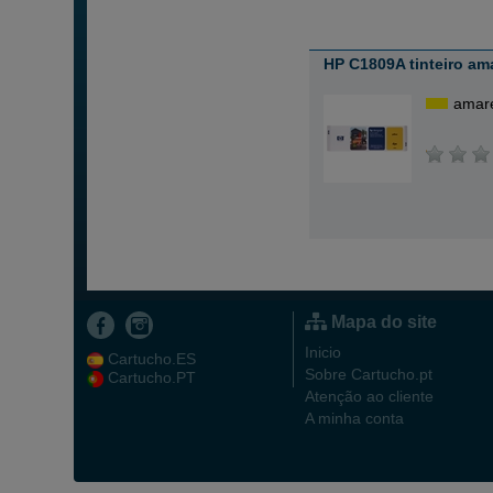
HP C1809A tinteiro am
amar
Mapa do site
Inicio
Cartucho.ES
Sobre Cartucho.pt
Cartucho.PT
Atenção ao cliente
A minha conta