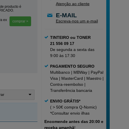
Atenção ao cliente
te producto é
BRICADO.
E-MAIL
va ex
Escreva-nos um e-mail
comprar >
TINTEIRO ou TONER
21 556 09 17
De segunda a sexta das
9:00 às 17:30
PAGAMENTO SEGURO
Multibanco | MBWay | PayPal |
Visa | MasterCard | Maestro |
Contra-reembolso |
Transferência bancaria
trar
ENVIO GRÁTIS*
( > 50€ compra Q-Nomic)
*Consultar
envio ilhas
Encomende
antes das 20:00 e
receba amanhã
!