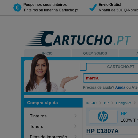
Poupe nos seus tinteiros
Envio Grátis!
Tinteiros ou toner na Cartucho.pt
A partir de 50€ Q-Nomi
INICIO
QUEM SOMOS
CARTUCHO.PT
marca
Precisa de ajuda?
Ajuda
ou Ate
Compra rápida
INICIO
HP
DesignJet
HP
Tinteiros
100% Tin
Toners
HP C1807A
Fitas de impressão