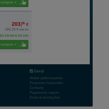
comprar >
203,
26
€
165,25 € iva ex
BA EM MAIS DE 24H
comprar >
Geral
Mudar palavra-passe
Perguntas frequentes
Contacto
Pagamento seguro
Envio & devoluções