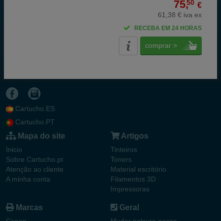
75,
50
€
61,38 € iva ex
RECEBA EM 24 HORAS
comprar >
Cartucho.ES
Cartucho.PT
Mapa do site
Artigos
Inicio
Tinteiros
Sobre Cartucho.pt
Toners
Atenção ao cliente
Material escritório
A minha conta
Filamentos 3D
Impressoras
Marcas
Geral
Canon
Mudar palavra-passe