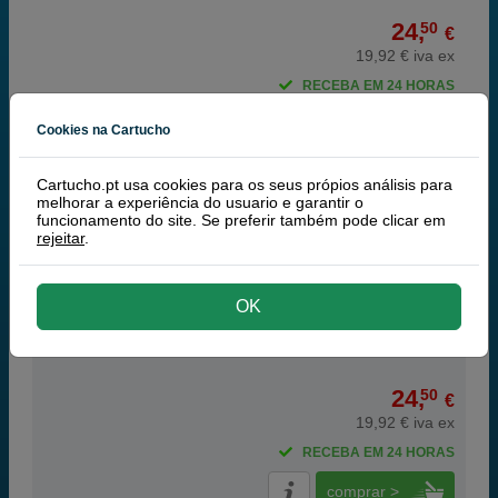
24,
50
€
19,92 € iva ex
RECEBA EM 24 HORAS
comprar >
Cookies na Cartucho
Q-nomic 950 (CN049AE) tinteiro preto
Cartucho.pt usa cookies para os seus própios análisis para
melhorar a experiência do usuario e garantir o
funcionamento do site. Se preferir também pode clicar em
rejeitar
.
73 ml
(0,34 € por ml)
OK
24,
50
€
19,92 € iva ex
RECEBA EM 24 HORAS
comprar >