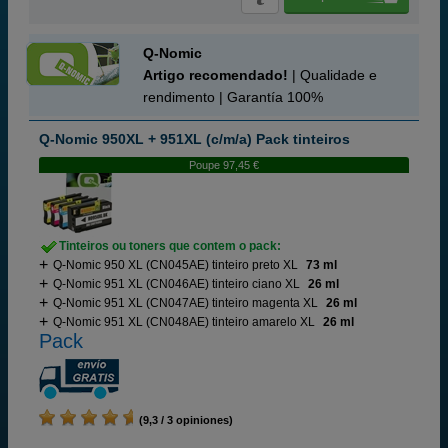
Q-Nomic
Artigo recomendado!
| Qualidade e
rendimento | Garantía 100%
Q-Nomic 950XL + 951XL (c/m/a) Pack tinteiros
Poupe 97,45 €
Tinteiros ou toners que contem o pack:
Q-Nomic 950 XL (CN045AE) tinteiro preto XL
73 ml
Q-Nomic 951 XL (CN046AE) tinteiro ciano XL
26 ml
Q-Nomic 951 XL (CN047AE) tinteiro magenta XL
26 ml
Q-Nomic 951 XL (CN048AE) tinteiro amarelo XL
26 ml
Pack
(9,3 / 3 opiniones)