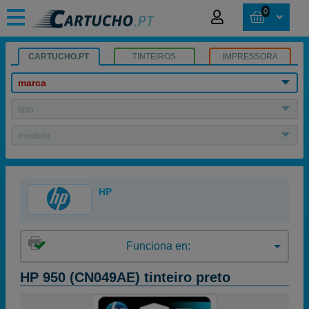
0
CARTUCHO.PT
TINTEIROS
IMPRESSORA
marca
tipo
modelo
HP
Funciona en:
HP 950 (CN049AE) tinteiro preto