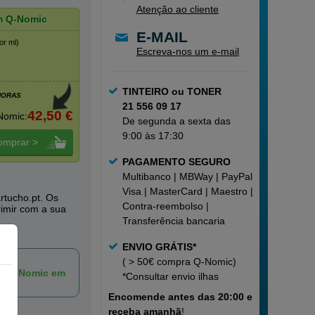
Atenção ao cliente
m Q-Nomic
E-MAIL
or ml)
Escreva-nos um e-mail
TINTEIRO ou TONER
HORAS
21 556 09 17
42,50 €
Nomic:
De segunda a sexta das
9:00 às 17:30
omprar >
PAGAMENTO SEGURO
Multibanco | MBWay | PayPal |
Visa | MasterCard | Maestro |
rtucho.pt. Os
Contra-reembolso |
rimir com a sua
Transferência bancaria
ENVIO GRÁTIS*
( > 50€ compra Q-Nomic)
ca Q-Nomic em
*Consultar
envio ilhas
Encomende
antes das 20:00 e
receba amanhã
!