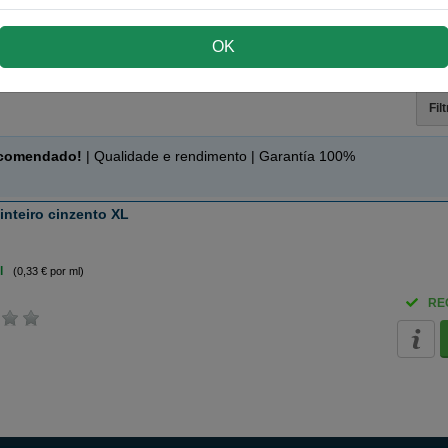
ta:
10
, Opinion:
1
)
OK
9374A) TINTEIRO CINZENTO XL
Fil
ecomendado!
| Qualidade e rendimento | Garantía 100%
inteiro cinzento XL
l
(0,33 € por ml)
RE