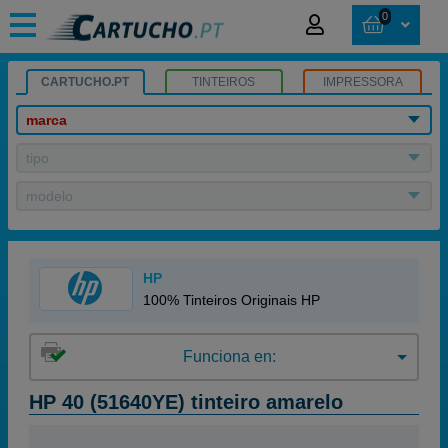
0
CARTUCHO.PT
TINTEIROS
IMPRESSORA
marca
tipo
modelo
HP
100% Tinteiros Originais HP
Funciona en:
HP 40 (51640YE) tinteiro amarelo