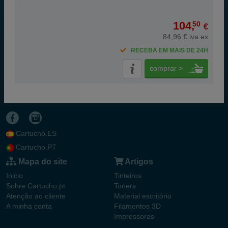
104,
50
€
84,96 € iva ex
RECEBA EM MAIS DE 24H
comprar >
Cartucho.ES
Cartucho.PT
Mapa do site
Artigos
Inicio
Tinteiros
Sobre Cartucho.pt
Toners
Atenção ao cliente
Material escritório
A minha conta
Filamentos 3D
Impressoras