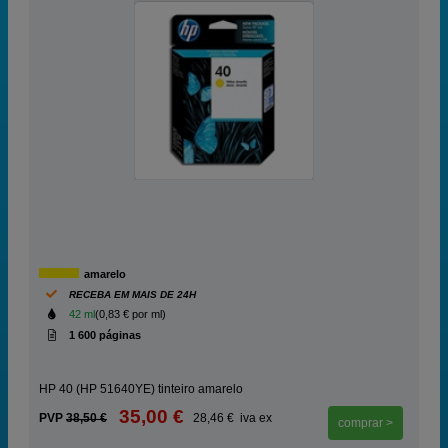
amarelo
RECEBA EM MAIS DE 24H
42 ml
(0,83 € por ml)
1 600 páginas
HP 40 (HP 51640YE) tinteiro amarelo
35,00 €
PVP
38,50 €
28,46 € iva ex
comprar >