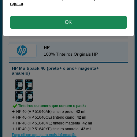
104,
50
rejeitar
.
€
84,96 € iva ex
RECEBA EM MAIS DE 24H
OK
comprar >
HP
100% Tinteiros Originais HP
HP Multipack 40 (preto+ ciano+ magenta+
amarelo)
Tinteiros ou toners que contem o pack:
HP 40 (HP 51640AE) tinteiro preto
42 ml
HP 40 (HP 51640CE) tinteiro ciano
42 ml
HP 40 (HP 51640ME) tinteiro magenta
42 ml
HP 40 (HP 51640YE) tinteiro amarelo
42 ml
Faça clique aquí para mais informação