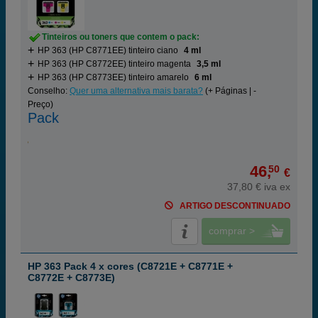
Tinteiros ou toners que contem o pack:
HP 363 (HP C8771EE) tinteiro ciano
4 ml
HP 363 (HP C8772EE) tinteiro magenta
3,5 ml
HP 363 (HP C8773EE) tinteiro amarelo
6 ml
Conselho:
Quer uma alternativa mais barata?
(+ Páginas | -
Preço)
Pack
46,
50
€
37,80 € iva ex
ARTIGO DESCONTINUADO
comprar >
HP 363 Pack 4 x cores (C8721E + C8771E +
C8772E + C8773E)