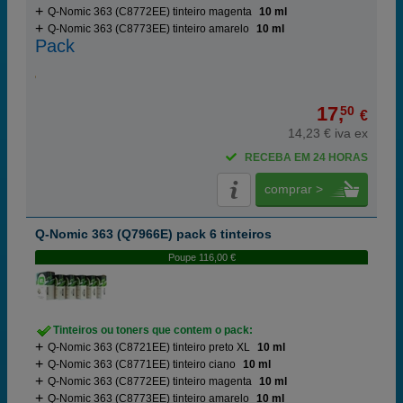
Q-Nomic 363 (C8772EE) tinteiro magenta
10 ml
Q-Nomic 363 (C8773EE) tinteiro amarelo
10 ml
Pack
17,
50
€
14,23 € iva ex
RECEBA EM 24 HORAS
comprar >
Q-Nomic 363 (Q7966E) pack 6 tinteiros
Poupe 116,00 €
Tinteiros ou toners que contem o pack:
Q-Nomic 363 (C8721EE) tinteiro preto XL
10 ml
Q-Nomic 363 (C8771EE) tinteiro ciano
10 ml
Q-Nomic 363 (C8772EE) tinteiro magenta
10 ml
Q-Nomic 363 (C8773EE) tinteiro amarelo
10 ml