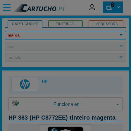
0
CARTUCHO.PT
TINTEIROS
IMPRESSORA
marca
tipo
modelo
HP
Funciona en:
HP 363 (HP C8772EE) tinteiro magenta