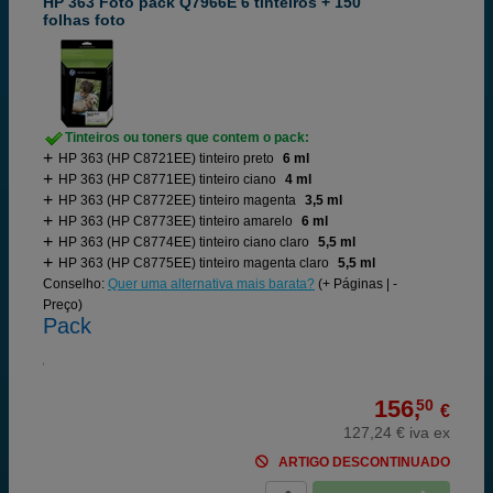
HP 363 Foto pack Q7966E 6 tinteiros + 150
folhas foto
Tinteiros ou toners que contem o pack:
HP 363 (HP C8721EE) tinteiro preto
6 ml
HP 363 (HP C8771EE) tinteiro ciano
4 ml
HP 363 (HP C8772EE) tinteiro magenta
3,5 ml
HP 363 (HP C8773EE) tinteiro amarelo
6 ml
HP 363 (HP C8774EE) tinteiro ciano claro
5,5 ml
HP 363 (HP C8775EE) tinteiro magenta claro
5,5 ml
Conselho:
Quer uma alternativa mais barata?
(+ Páginas | -
Preço)
Pack
156,
50
€
127,24 € iva ex
ARTIGO DESCONTINUADO