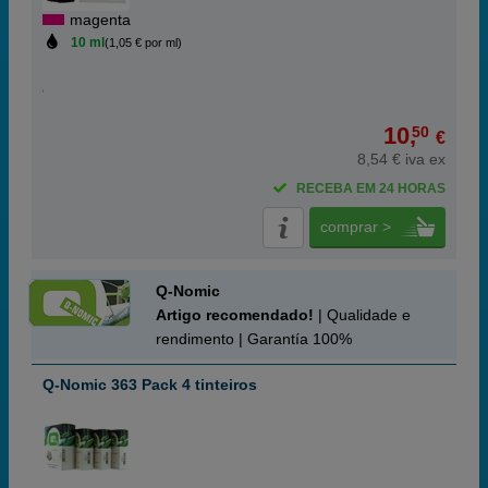
magenta
10 ml
(1,05 € por ml)
10,
50
€
8,54 € iva ex
RECEBA EM 24 HORAS
comprar >
Q-Nomic
Artigo recomendado!
| Qualidade e
rendimento | Garantía 100%
Q-Nomic 363 Pack 4 tinteiros