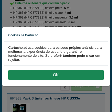
Tinteiros ou toners que contem o pack:
HP 363 (HP C8721EE) tinteiro preto
6 ml
HP 363 (HP C8771EE) tinteiro ciano
4 ml
HP 363 (HP C8772EE) tinteiro magenta
3,5 ml
HP 363 (HP C8773EE) tinteiro amarelo
6 ml
HP 363 (HP C8774EE) tinteiro ciano claro
5,5 ml
HP 363 (HP C8775EE) tinteiro magenta claro
5,5 ml
Cookies na Cartucho
Conselho:
Quer uma alternativa mais barata?
(+ Páginas | -
Preço)
Pack
Cartucho.pt usa cookies para os seus própios análisis para
melhorar a experiência do usuario e garantir o
funcionamento do site. Se preferir também pode clicar em
rejeitar
.
156,
50
€
127,24 € iva ex
OK
ARTIGO DESCONTINUADO
comprar >
HP 363 Pack 3 tinteiros tri-cor HP CB333e