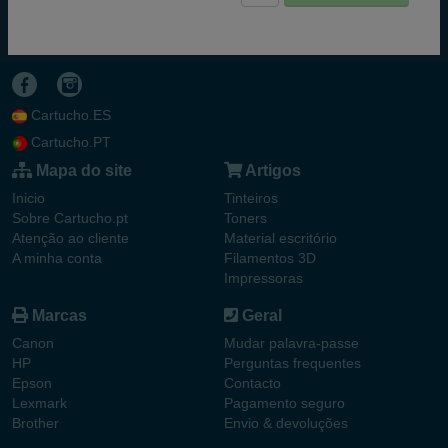
Cartucho.ES
Cartucho.PT
Mapa do site
Artigos
Inicio
Tinteiros
Sobre Cartucho.pt
Toners
Atenção ao cliente
Material escritório
A minha conta
Filamentos 3D
Impressoras
Marcas
Geral
Canon
Mudar palavra-passe
HP
Perguntas frequentes
Epson
Contacto
Lexmark
Pagamento seguro
Brother
Envio & devoluções