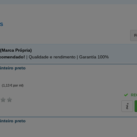
5S
F
(Marca Própria)
ecomendado!
| Qualidade e rendimento | Garantía 100%
inteiro preto
(1,13 € por ml)
RE
inteiro preto