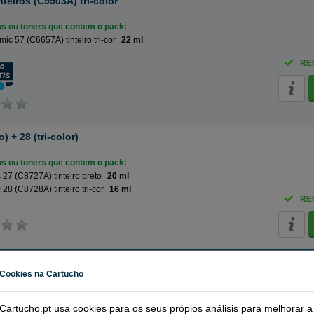
teiros (C9503A) tri-color
ros ou toners que contem o pack:
ic 57 (C6657A) tinteiro tri-cor
22 ml
RE
 + 28 (tri-color)
ros ou toners que contem o pack:
27 (C8727A) tinteiro preto
20 ml
28 (C8728A) tinteiro tri-cor
16 ml
RE
57 (tri-color) + 58 (foto)
Cookies na Cartucho
ros ou toners que contem o pack:
57 (C6657A) tinteiro tri-cor
22 ml
Cartucho.pt usa cookies para os seus própios análisis para melhorar a
58 (C6658A) tinteiro foto
18 ml