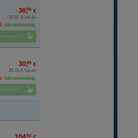
36,
50
€
29,67 € iva ex
NÃO DISPONÍVEL
comprar >
30,
95
€
25,16 € iva ex
NÃO DISPONÍVEL
comprar >
104,
50
€