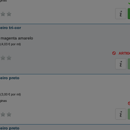
ginas
iro tri-cor
 magenta amarelo
(4,03 € por ml)
ARTIG
eiro preto
(3,00 € por ml)
ginas
eiro preto