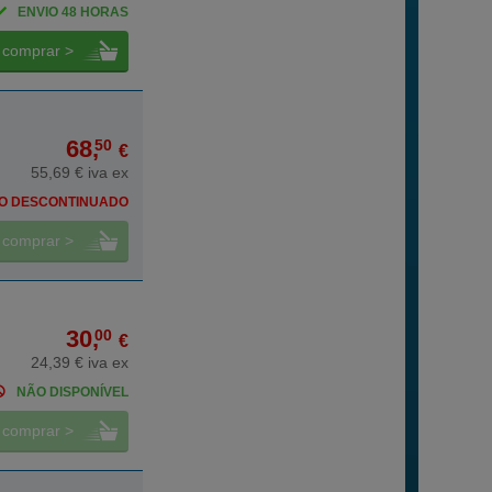
ENVIO 48 HORAS
comprar >
68,
50
€
55,69 € iva ex
O DESCONTINUADO
comprar >
30,
00
€
24,39 € iva ex
NÃO DISPONÍVEL
comprar >