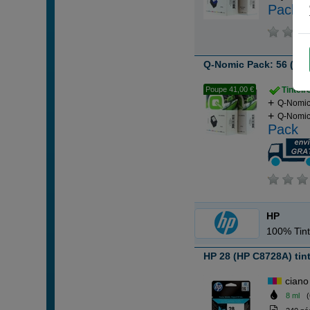
Pack
Q-Nomic Pack: 56 (pret
Poupe 41,00 €
Tintei
Q-Nomic 
Q-Nomic 
Pack
HP
100% Tint
HP 28 (HP C8728A) tinte
ciano
8 ml
(