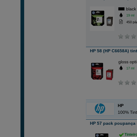
black
19 ml
450 pá
HP 58 (HP C6658A) tint
gloss opt
17 ml
HP
100% Tint
HP 57 pack poupança (
Tintei