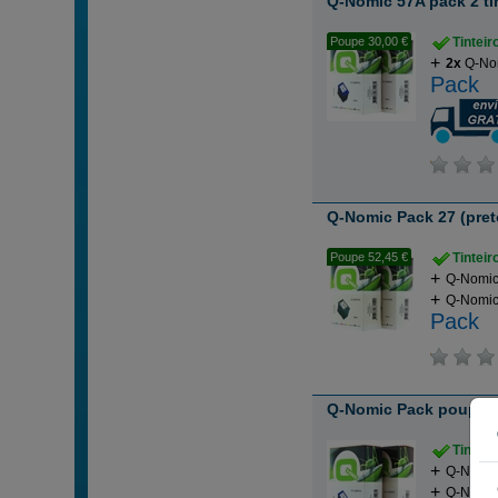
Q-Nomic 57A pack 2 tin
Poupe 30,00 €
Tintei
2x
Q-Nom
Pack
Q-Nomic Pack 27 (preto)
Poupe 52,45 €
Tintei
Q-Nomic 
Q-Nomic 
Pack
Q-Nomic Pack poupança 
Tintei
Q-Nomic 
Q-Nomic 