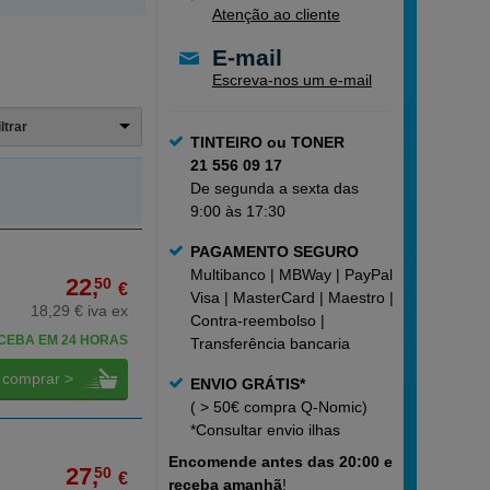
Atenção ao cliente
E-mail
Escreva-nos um e-mail
iltrar
TINTEIRO ou TONER
21 556 09 17
De segunda a sexta das
9:00 às 17:30
PAGAMENTO SEGURO
Multibanco | MBWay | PayPal |
22,
50
€
Visa | MasterCard | Maestro |
18,29 € iva ex
Contra-reembolso |
CEBA EM 24 HORAS
Transferência bancaria
comprar >
ENVIO GRÁTIS*
( > 50€ compra Q-Nomic)
*Consultar
envio ilhas
Encomende
antes das 20:00 e
27,
50
€
receba amanhã
!