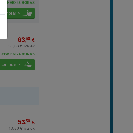
ENVIO 48 HORAS
comprar >
63,
50
€
51,63 € iva ex
CEBA EM 24 HORAS
comprar >
53,
50
€
43,50 € iva ex