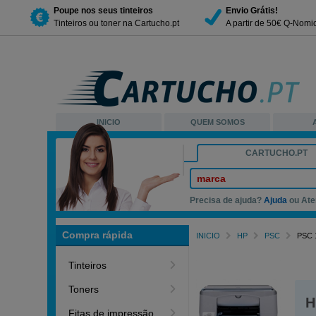
Poupe nos seus tinteiros
Envio Grátis!
Tinteiros ou toner na Cartucho.pt
A partir de 50€ Q-Nomi
INICIO
QUEM SOMOS
CARTUCHO.PT
marca
Precisa de ajuda?
Ajuda
ou Ate
Compra rápida
INICIO
HP
PSC
PSC 
Tinteiros
Toners
H
Fitas de impressão