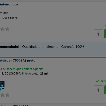
nteiro foto
imiser
(1,08 € por ml)
ecomendado!
| Qualidade e rendimento | Garantía 100%
nteiros (C9502A) preto
ros ou toners que contem o pack:
ic 56 (C6656A) tinteiro preto
23 ml
RE