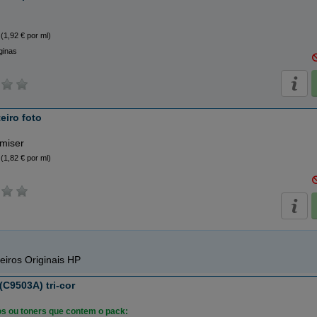
(1,92 € por ml)
ginas
eiro foto
imiser
(1,82 € por ml)
eiros Originais HP
C9503A) tri-cor
ros ou toners que contem o pack: