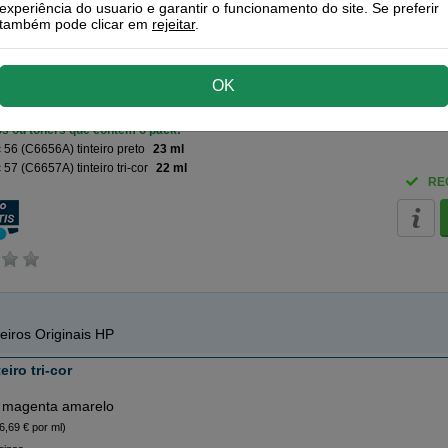
experiência do usuario e garantir o funcionamento do site. Se preferir
também pode clicar em
rejeitar
.
OK
o) + 57 (cores)
ros ou toners que contem o pack:
56 (C6656A) tinteiro preto
23 ml
57 (C6657A) tinteiro tri-cor
22 ml
RE
eiros Originais HP
iro tri-cor
 magenta amarelo
6,69 € por ml)