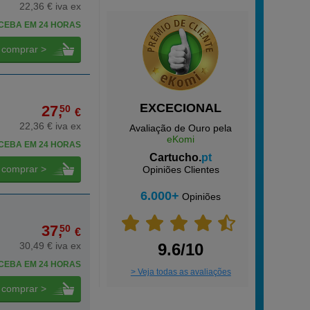
22,36 € iva ex
CEBA EM 24 HORAS
comprar >
EXCECIONAL
27,
50
€
22,36 € iva ex
Avaliação de Ouro pela
eKomi
CEBA EM 24 HORAS
Cartucho.
pt
comprar >
Opiniões Clientes
6.000+
Opiniões
37,
50
€
30,49 € iva ex
9.6/10
CEBA EM 24 HORAS
> Veja todas as avaliações
comprar >