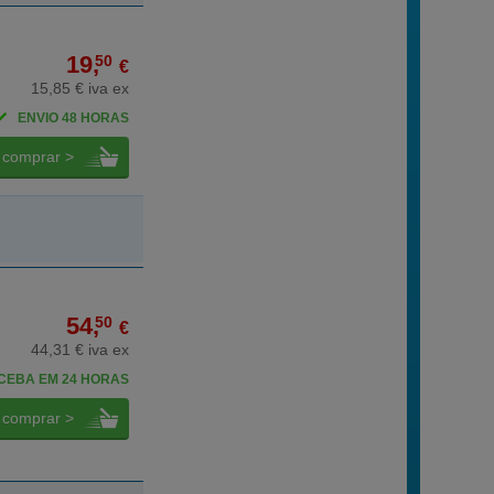
19,
50
€
15,85 € iva ex
ENVIO 48 HORAS
comprar >
54,
50
€
44,31 € iva ex
CEBA EM 24 HORAS
comprar >