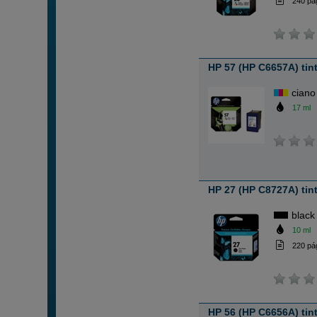
240 pá
HP 57 (HP C6657A) tinte
ciano
17 ml
HP 27 (HP C8727A) tint
black
10 ml
220 pá
HP 56 (HP C6656A) tint