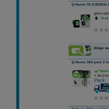
Q-Nomic 58 (C6658A) ti
gloss opt
18 ml
Artigo r
Q-Nomic 56A pack 2 ti
Tintei
2x
Q-Nom
Pack