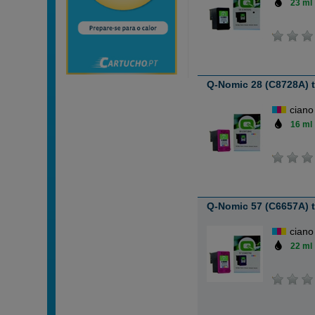
23 ml
Q-Nomic 28 (C8728A) ti
ciano
16 ml
Q-Nomic 57 (C6657A) ti
ciano
22 ml