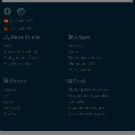
Cartucho.ES
Cartucho.PT
Mapa do site
Artigos
Inicio
Tinteiros
Sobre Cartucho.pt
Toners
Atenção ao cliente
Material escritório
A minha conta
Filamentos 3D
Impressoras
Marcas
Geral
Canon
Mudar palavra-passe
HP
Perguntas frequentes
Epson
Contacto
Lexmark
Pagamento seguro
Brother
Envio & devoluções