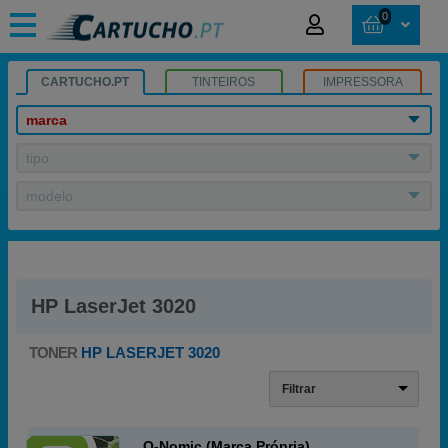
0
CARTUCHO.PT
TINTEIROS
IMPRESSORA
marca
tipo
modelo
HP LaserJet 3020
TONER
HP LASERJET 3020
Filtrar
Q-Nomic (Marca Própria)