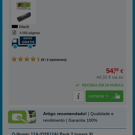
black
4 000 páginas
(9 / 2 opiniones)
54,
50
€
44,31 € iva ex
RECEBA EM 24 HORAS
comprar >
Artigo recomendado!
| Qualidade e
rendimento | Garantía 100%
Q-Nomic 12A (Q2612A) Pack 2 toners XL