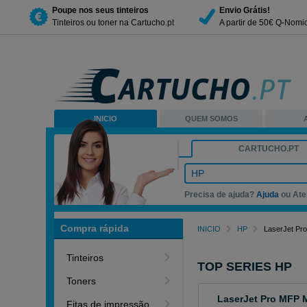
Poupe nos seus tinteiros
Envio Grátis!
Tinteiros ou toner na Cartucho.pt
A partir de 50€ Q-Nomi
INICIO
QUEM SOMOS
CARTUCHO.PT
HP
Precisa de ajuda?
Ajuda
ou Ate
Compra rápida
INICIO
HP
LaserJet Pr
Tinteiros
TOP SERIES HP
Toners
LaserJet Pro MFP
Fitas de impressão