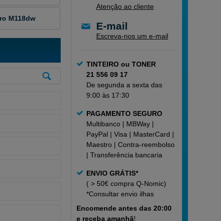
Atenção ao cliente
Pro M118dw
E-mail
Escreva-nos um e-mail
TINTEIRO ou TONER
21 556 09 17
De segunda a sexta das
9:00 às 17:30
PAGAMENTO SEGURO
Multibanco | MBWay |
PayPal | Visa | MasterCard |
Maestro | Contra-reembolso
| Transferência bancaria
ENVIO GRÁTIS*
( > 50€ compra Q-Nomic)
*Consultar
envio ilhas
Encomende
antes das 20:00
e receba amanhã
!