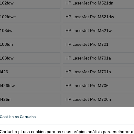
4102fdw
HP LaserJet Pro M521dn
4102fdwe
HP LaserJet Pro M521dw
4103dw
HP LaserJet Pro M521w
4103fdn
HP LaserJet Pro M701
4103fdw
HP LaserJet Pro M701a
M426
HP LaserJet Pro M701n
M426fdw
HP LaserJet Pro M706
 M426m
HP LaserJet Pro M706n
HP LaserJet Pro M1130
Cookies na Cartucho
M401a
HP LaserJet Pro M1132
Cartucho.pt usa cookies para os seus própios análisis para melhorar a