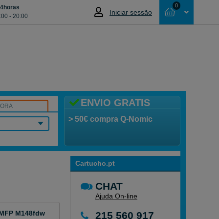
0
24horas
Iniciar sessão
:00 - 20:00
Cesta
NÃO SELECCIONOU NENHUM ARTIGO
ENVIO GRATIS
SORA
> 50€ compra Q-Nomic
Cartucho.pt
CHAT
Ajuda On-line
o MFP M148fdw
215 560 917