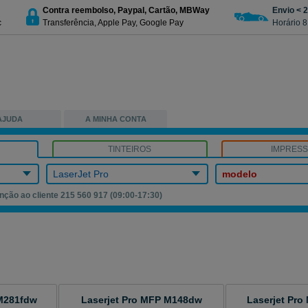
Contra reembolso, Paypal, Cartão, MBWay
Envio < 
c
Transferência, Apple Pay, Google Pay
Horário 8
AJUDA
A MINHA CONTA
TINTEIROS
IMPRES
LaserJet Pro
modelo
nção ao cliente 215 560 917 (09:00-17:30)
o
 M281fdw
Laserjet Pro MFP M148dw
Laserjet Pr