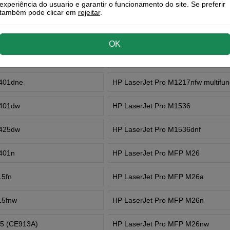
experiência do usuario e garantir o funcionamento do site. Se preferir
M401d
HP LaserJet Pro M1136
também pode clicar em
rejeitar
.
M401dn
HP LaserJet Pro M1210
OK
M425dn
HP LaserJet Pro M1212nf MFP
M401dne
HP LaserJet Pro M1217nfw multifunc
M401dw
HP LaserJet Pro M1536
M425dw
HP LaserJet Pro M1536dnf
M401n
HP LaserJet Pro MFP M26
15fn
HP LaserJet Pro MFP M26a
15fnw
HP LaserJet Pro MFP M26n
25 (CE913A)
HP LaserJet Pro MFP M26nw