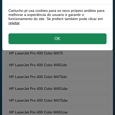
HP LaserJet Pro 300 Color M375
Cartucho.pt usa cookies para os seus própios análisis para
melhorar a experiência do usuario e garantir o
HP LaserJet Pro 300 Color M351a
funcionamento do site. Se preferir também pode clicar em
rejeitar
.
HP LaserJet Pro 300 Color M375nw
OK
HP LaserJet Pro 400 Color M451
HP LaserJet Pro 400 Color M475
HP LaserJet Pro 400 Color M451dn
HP LaserJet Pro 400 Color M475dn
HP LaserJet Pro 400 Color M451dw
HP LaserJet Pro 400 Color M475dw
HP LaserJet Pro 400 Color M451nw