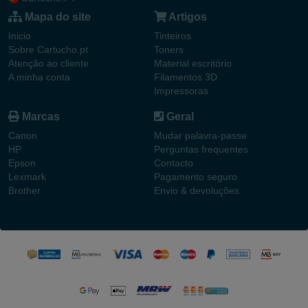
Mapa do site
Artigos
Inicio
Tinteiros
Sobre Cartucho.pt
Toners
Atenção ao cliente
Material escritório
A minha conta
Filamentos 3D
Impressoras
Marcas
Geral
Canon
Mudar palavra-passe
HP
Perguntas frequentes
Epson
Contacto
Lexmark
Pagamento seguro
Brother
Envio & devoluções