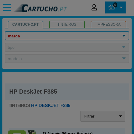
0
CARTUCHO.PT
TINTEIROS
IMPRESSORA
marca
tipo
modelo
HP DeskJet F385
TINTEIROS
HP DESKJET F385
Filtrar
Q-Nomic (Marca Própria)