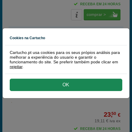
RECEBA EM 24 HORAS
comprar >
HP
Cookies na Cartucho
100% Tinteiros Originais HP
HP 21 (HP C9351A) tinteiro preto
Cartucho.pt usa cookies para os seus própios análisis para
melhorar a experiência do usuario e garantir o
funcionamento do site. Se preferir também pode clicar em
rejeitar
.
black
OK
5 ml
(4,70 € por ml)
23,
50
€
19,11 € iva ex
RECEBA EM 24 HORAS