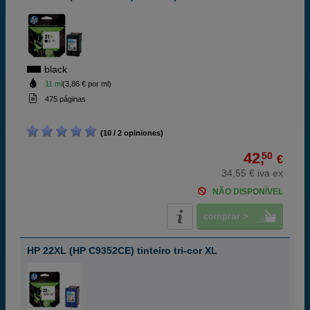
black
11 ml
(3,86 € por ml)
475 páginas
(10 / 2 opiniones)
42,
50
€
34,55 € iva ex
NÃO DISPONÍVEL
comprar >
HP 22XL (HP C9352CE) tinteiro tri-cor XL