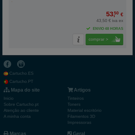
53,
50
€
43,50 € iva ex
ENVIO 48 HORAS
comprar >
Cartucho.ES
Cartucho.PT
Mapa do site
Artigos
Inicio
Tinteiros
Sobre Cartucho.pt
Toners
Atenção ao cliente
Material escritório
A minha conta
Filamentos 3D
Impressoras
Marcas
Geral