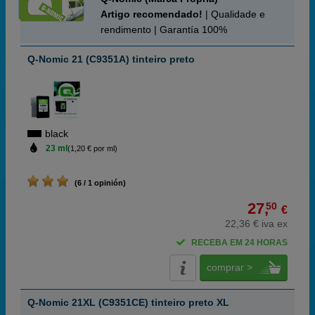
Artigo recomendado!
| Qualidade e
rendimento | Garantía 100%
Q-Nomic 21 (C9351A) tinteiro preto
black
23 ml
(1,20 € por ml)
(6 / 1 opinión)
27,
50
€
22,36 € iva ex
RECEBA EM 24 HORAS
comprar >
Q-Nomic 21XL (C9351CE) tinteiro preto XL