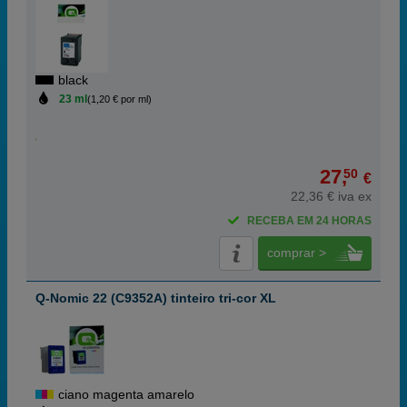
black
23 ml
(1,20 € por ml)
27,
50
€
22,36 € iva ex
RECEBA EM 24 HORAS
comprar >
Q-Nomic 22 (C9352A) tinteiro tri-cor XL
ciano magenta amarelo