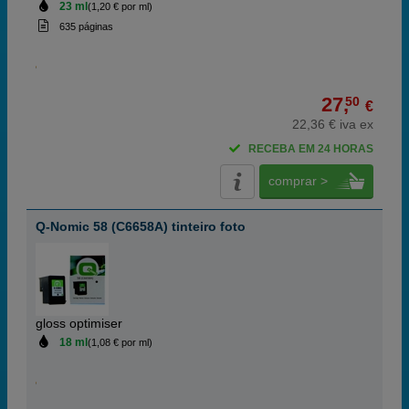
23 ml
(1,20 € por ml)
635 páginas
27,
50
€
22,36 € iva ex
RECEBA EM 24 HORAS
comprar >
Q-Nomic 58 (C6658A) tinteiro foto
gloss optimiser
18 ml
(1,08 € por ml)