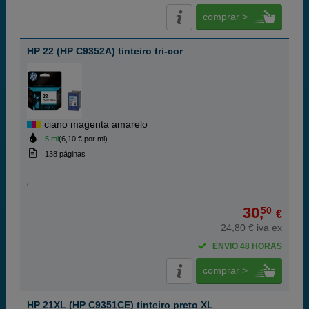
comprar >
HP 22 (HP C9352A) tinteiro tri-cor
ciano magenta amarelo
5 ml
(6,10 € por ml)
138 páginas
30,
50
€
24,80 € iva ex
ENVIO 48 HORAS
comprar >
HP 21XL (HP C9351CE) tinteiro preto XL