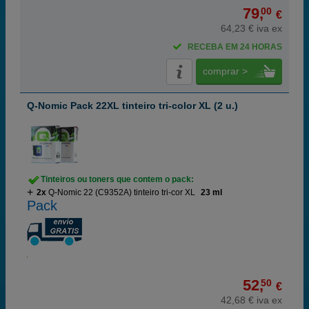
79,
00
€
64,23 € iva ex
RECEBA EM 24 HORAS
comprar >
Q-Nomic Pack 22XL tinteiro tri-color XL (2 u.)
Tinteiros ou toners que contem o pack:
2x
Q-Nomic 22 (C9352A) tinteiro tri-cor XL
23 ml
Pack
52,
50
€
42,68 € iva ex