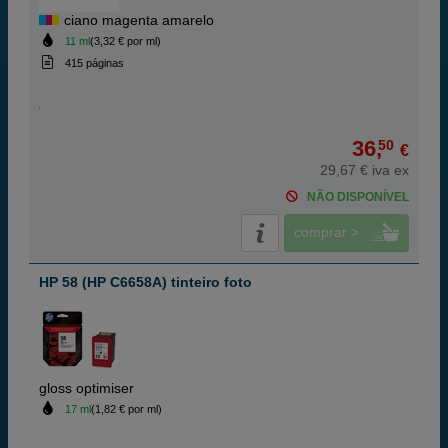
ciano magenta amarelo
11 ml
(3,32 € por ml)
415 páginas
36,
50
€
29,67 € iva ex
NÃO DISPONÍVEL
comprar >
HP 58 (HP C6658A) tinteiro foto
gloss optimiser
17 ml
(1,82 € por ml)