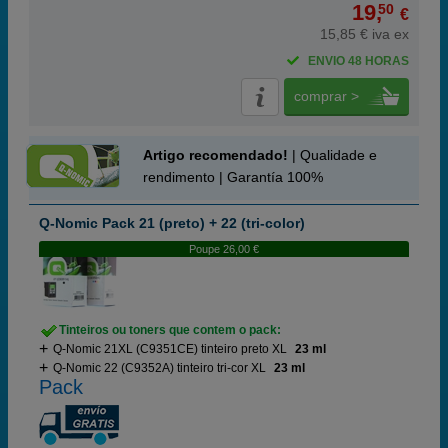
19,
50
€
15,85 € iva ex
ENVIO 48 HORAS
comprar >
Artigo recomendado!
| Qualidade e
rendimento | Garantía 100%
Q-Nomic Pack 21 (preto) + 22 (tri-color)
Poupe 26,00 €
Tinteiros ou toners que contem o pack:
Q-Nomic 21XL (C9351CE) tinteiro preto XL
23 ml
Q-Nomic 22 (C9352A) tinteiro tri-cor XL
23 ml
Pack