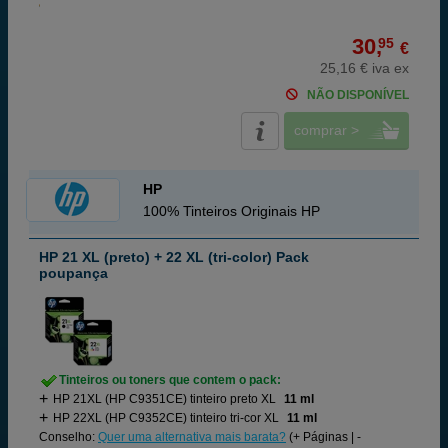
30,
95
€
25,16 € iva ex
NÃO DISPONÍVEL
comprar >
HP
100% Tinteiros Originais HP
HP 21 XL (preto) + 22 XL (tri-color) Pack
poupança
Tinteiros ou toners que contem o pack:
HP 21XL (HP C9351CE) tinteiro preto XL
11 ml
HP 22XL (HP C9352CE) tinteiro tri-cor XL
11 ml
Conselho:
Quer uma alternativa mais barata?
(+ Páginas | -