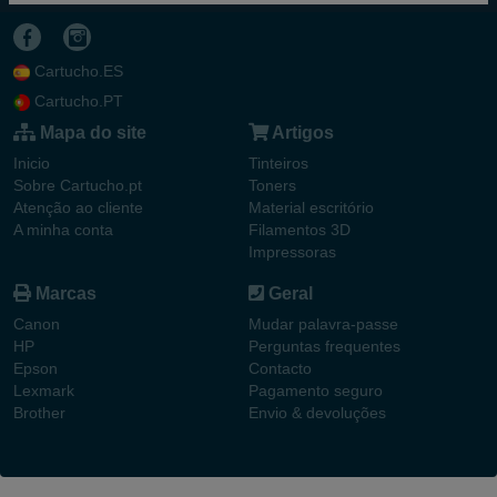
Cartucho.ES
Cartucho.PT
Mapa do site
Artigos
Inicio
Tinteiros
Sobre Cartucho.pt
Toners
Atenção ao cliente
Material escritório
A minha conta
Filamentos 3D
Impressoras
Marcas
Geral
Canon
Mudar palavra-passe
HP
Perguntas frequentes
Epson
Contacto
Lexmark
Pagamento seguro
Brother
Envio & devoluções