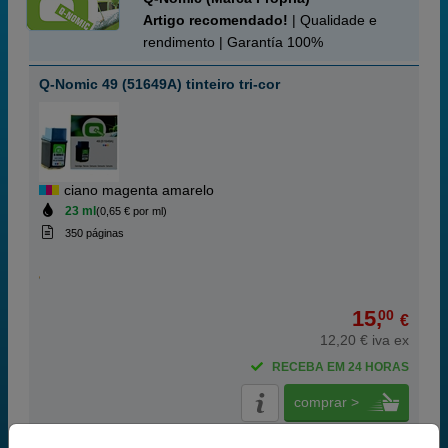
Artigo recomendado!
| Qualidade e
rendimento | Garantía 100%
Q-Nomic 49 (51649A) tinteiro tri-cor
ciano magenta amarelo
23 ml
(0,65 € por ml)
350 páginas
15,
00
€
12,20 € iva ex
RECEBA EM 24 HORAS
comprar >