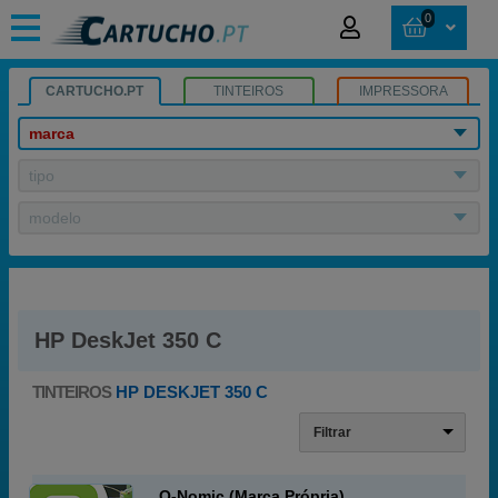
0
CARTUCHO.PT
TINTEIROS
IMPRESSORA
marca
tipo
modelo
HP DeskJet 350 C
TINTEIROS
HP DESKJET 350 C
Filtrar
Q-Nomic (Marca Própria)